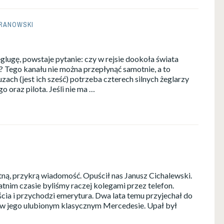
RANOWSKI
lugę, powstaje pytanie: czy w rejsie dookoła świata
 Tego kanału nie można przepłynąć samotnie, a to
uzach (jest ich sześć) potrzeba czterech silnych żeglarzy
 oraz pilota. Jeśli nie ma …
, przykrą wiadomość. Opuścił nas Janusz Cichalewski.
tnim czasie byliśmy raczej kolegami przez telefon.
jścia i przychodzi emerytura. Dwa lata temu przyjechał do
w jego ulubionym klasycznym Mercedesie. Upał był