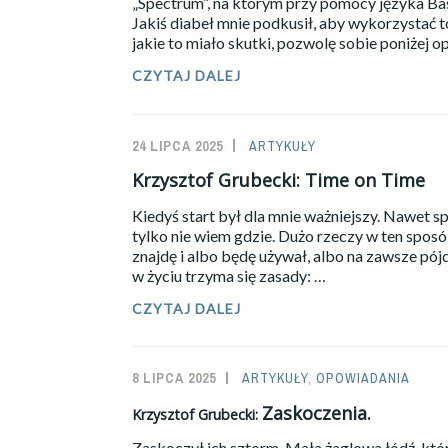
„Spectrum”, na którym przy pomocy języka B
Jakiś diabeł mnie podkusił, aby wykorzystać t
jakie to miało skutki, pozwolę sobie poniżej 
CZYTAJ DALEJ
KAPITAN
ZIEMOWIT
OPOWIADA:
DAWNE
24 LIPCA 2025
SAILOR-
ARTYKUŁY
EGZAMINY.
ADMIN
Krzysztof Grubecki: Time on Time
Kiedyś start był dla mnie ważniejszy. Nawet 
tylko nie wiem gdzie. Dużo rzeczy w ten spos
znajdę i albo będę używał, albo na zawsze pój
w życiu trzyma się zasady: …
KRZYSZTOF
CZYTAJ DALEJ
GRUBECKI:
TIME
ON
8 LIPCA 2025
SAILOR-
ARTYKUŁY
,
OPOWIADANIA
TIME
ADMIN
Zaskoczenia.
Krzysztof Grubecki:
Zaskoczył ich sztorm. Mała żaglowa łódź, któr