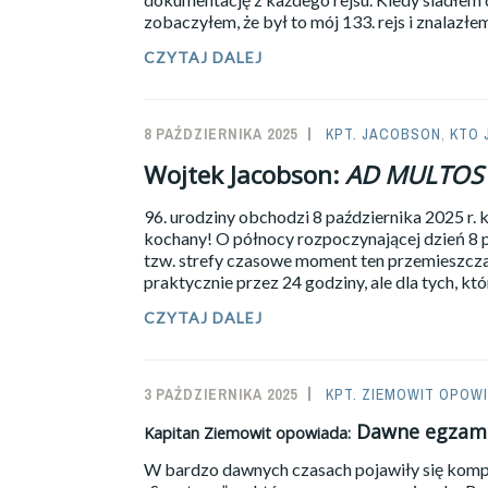
NOWEGO
zobaczyłem, że był to mój 133. rejs i znalazł
JĘZYKA
NA
91.
CZYTAJ DALEJ
TOŻSAMOŚĆ”)
URODZINY
KAPITANA
ZIEMOWITA.
8 PAŹDZIERNIKA 2025
SAILOR-
KPT. JACOBSON
,
KTO 
ADMIN
Wojtek Jacobson:
AD MULTOS
96. urodziny obchodzi 8 października 2025 r. k
kochany! O północy rozpoczynającej dzień 8 p
tzw. strefy czasowe moment ten przemieszcza 
praktycznie przez 24 godziny, ale dla tych, któ
WOJTEK
CZYTAJ DALEJ
JACOBSON:
AD
MULTOS
3 PAŹDZIERNIKA 2025
SAILOR-
KPT. ZIEMOWIT OPOW
ANNOS!
ADMIN
Dawne egzami
Kapitan Ziemowit opowiada:
W bardzo dawnych czasach pojawiły się kompu