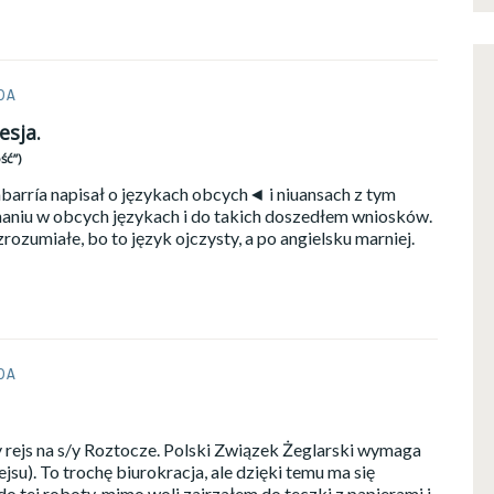
DA
esja.
ść”)
barría napisał o językach obcych◄ i niuansach z tym
inaniu w obcych językach i do takich doszedłem wniosków.
zrozumiałe, bo to język ojczysty, a po angielsku marniej.
DA
ejs na s/y Roztocze. Polski Związek Żeglarski wymaga
jsu). To trochę biurokracja, ale dzięki temu ma się
o tej roboty, mimo woli zajrzałem do teczki z papierami i