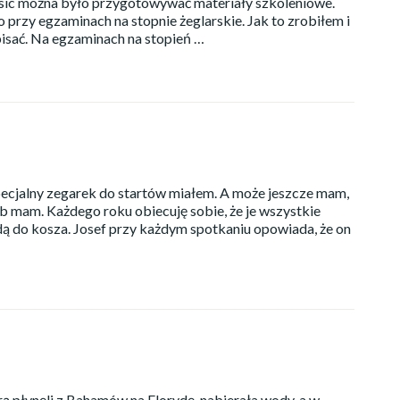
asic można było przygotowywać materiały szkoleniowe.
o przy egzaminach na stopnie żeglarskie. Jak to zrobiłem i
opisać. Na egzaminach na stopień …
specjalny zegarek do startów miałem. A może jeszcze mam,
ób mam. Każdego roku obiecuję sobie, że je wszystkie
dą do kosza. Josef przy każdym spotkaniu opowiada, że on
ą płynęli z Bahamów na Florydę, nabierała wody, a w