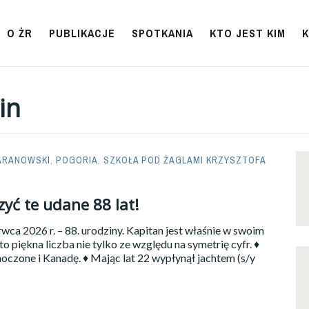
O ŻR
PUBLIKACJE
SPOTKANIA
KTO JEST KIM
in
ARANOWSKI
,
POGORIA
,
SZKOŁA POD ŻAGLAMI KRZYSZTOFA
yć te udane 88 lat!
ca 2026 r. – 88. urodziny. Kapitan jest właśnie w swoim
o piękna liczba nie tylko ze względu na symetrię cyfr. ♦
oczone i Kanadę. ♦ Mając lat 22 wypłynął jachtem (s/y