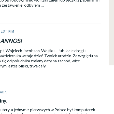
em zestawienie: odbyłem …
JEST KIM
 ANNOS!
pt. Wojciech Jacobson. Wojtku – Jubilacie drogi i
aździernika wstaje dzień Twoich urodzin. Ze względu na
się od południka zmiany daty na zachód, więc
rym jesteś bliski, trwa cały …
IADA
ny.
tery, a jednym z pierwszych w Polsce był komputerek