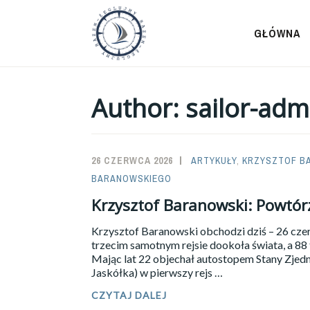
Przeskocz
do
GŁÓWNA
treści
Author:
sailor-adm
26 CZERWCA 2026
SAILOR-
ARTYKUŁY
,
KRZYSZTOF B
BARANOWSKIEGO
ADMIN
Krzysztof Baranowski: Powtórz
Krzysztof Baranowski obchodzi dziś – 26 czerw
trzecim samotnym rejsie dookoła świata, a 88 t
Mając lat 22 objechał autostopem Stany Zjedn
Jaskółka) w pierwszy rejs …
KRZYSZTOF
CZYTAJ DALEJ