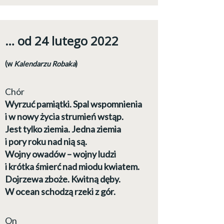
… od 24 lutego 2022
(w
Kalendarzu Robaka
)
Chór
Wyrzuć pamiątki. Spal wspomnienia
i w nowy życia strumień wstąp.
Jest tylko ziemia. Jedna ziemia
i pory roku nad nią są.
Wojny owadów – wojny ludzi
i krótka śmierć nad miodu kwiatem.
Dojrzewa zboże. Kwitną dęby.
W ocean schodzą rzeki z gór.
On