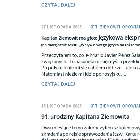
JANUSZ
CZYTAJ DALEJ
CICHALEWSKI
27 LISTOPADA 2025
SAILOR-
KPT. ZIEMOWIT OPOWIA
ADMIN
Językowa ekspr
Kapitan Ziemowit ma głos:
(na marginesie tekstu „Wpływ nowego języka na tożsamo
Przeczytałem to, co ►Mario Javier Pérez Sala
związanych. Tu nasunęła mi się myśl o przekl
Po polsku klnie mi się całkiem dobrze – ale to 
Natomiast nieźle mi idzie po rosyjsku, …
CZYTAJ DALEJ
KAPITAN
ZIEMOWIT
MA
GŁOS:
15 LISTOPADA 2025
SAILOR-
KPT. ZIEMOWIT OPOWIA
JĘZYKOWA
EKSPRESJA.
ADMIN
91. urodziny Kapitana Ziemowita.
(NA
MARGINESIE
Dwa miesiące temu zakończyłem szkoleniowy r
TEKSTU
składania po rejsie sprawozdania (tzw. Karta re
„WPŁYW
dokumentację z każdego rejsu. Kiedy siadłem d