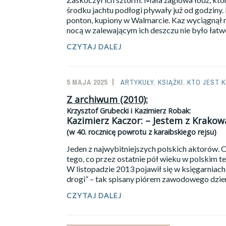
środku jachtu podłogi pływały już od godziny. 
ponton, kupiony w Walmarcie. Kaz wyciągnął n
nocą w zalewającym ich deszczu nie było łatwe
CZYTAJ DALEJ
KRZYSZTOF
GRUBECKI:
ZASKOCZENIA.
5 MAJA 2025
SAILOR-
ARTYKUŁY
,
KSIĄŻKI
,
KTO JEST K
ADMIN
Z archiwum (2010):
Krzysztof Grubecki i Kazimierz Robak:
Kazimierz Kaczor: – Jestem z Krako
(w 40. rocznicę powrotu z karaibskiego rejsu)
Jeden z najwybitniejszych polskich aktorów. O
tego, co przez ostatnie pół wieku w polskim te
W listopadzie 2013 pojawił się w księgarniac
drogi” – tak spisany piórem zawodowego dzienn
Z
CZYTAJ DALEJ
ARCHIWUM
(2010):
KRZYSZTOF