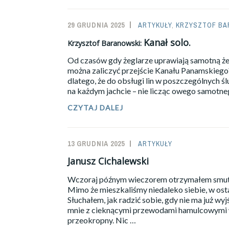
BARANOWSKI:
POWTÓRZYĆ
TE
29 GRUDNIA 2025
SAILOR-
ARTYKUŁY
,
KRZYSZTOF BA
UDANE
ADMIN
Kanał solo.
Krzysztof Baranowski:
88
LAT!
Od czasów gdy żeglarze uprawiają samotną żeg
można zaliczyć przejście Kanału Panamskiego?
dlatego, że do obsługi lin w poszczególnych śl
na każdym jachcie – nie licząc owego samotnego
CZYTAJ DALEJ
KRZYSZTOF
BARANOWSKI:
KANAŁ
SOLO.
13 GRUDNIA 2025
SAILOR-
ARTYKUŁY
ADMIN
Janusz Cichalewski
Wczoraj późnym wieczorem otrzymałem smutną
Mimo że mieszkaliśmy niedaleko siebie, w osta
Słuchałem, jak radzić sobie, gdy nie ma już wy
mnie z cieknącymi przewodami hamulcowymi 
przeokropny. Nic …