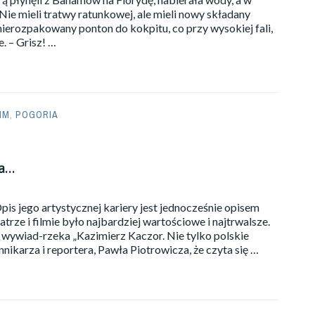
Nie mieli tratwy ratunkowej, ale mieli nowy składany
ierozpakowany ponton do kokpitu, co przy wysokiej fali,
. – Grisz! …
IM
,
POGORIA
wa…
pis jego artystycznej kariery jest jednocześnie opisem
atrze i filmie było najbardziej wartościowe i najtrwalsze.
h wywiad-rzeka „Kazimierz Kaczor. Nie tylko polskie
ikarza i reportera, Pawła Piotrowicza, że czyta się …