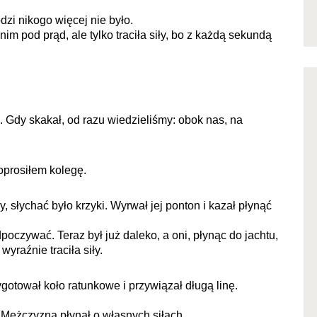
dzi nikogo więcej nie było.
im pod prąd, ale tylko traciła siły, bo z każdą sekundą
m.
Gdy skakał, od razu wiedzieliśmy: obok nas, na
oprosiłem kolegę.
, słychać było krzyki. Wyrwał jej ponton i kazał płynąć
oczywać. Teraz był już daleko, a oni, płynąc do jachtu,
wyraźnie traciła siły.
gotował koło ratunkowe i przywiązał długą linę.
 Mężczyzna płynął o własnych siłach.