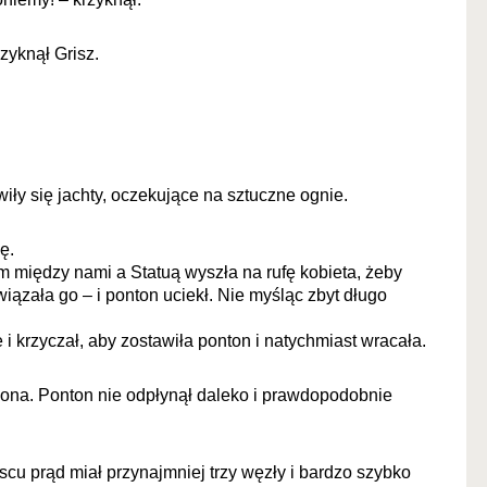
zyknął Grisz.
ły się jachty, oczekujące na sztuczne ognie.
ę.
 między nami a Statuą wyszła na rufę kobieta, żeby
ązała go – i ponton uciekł. Nie myśląc zbyt długo
 i krzyczał, aby zostawiła ponton i natychmiast wracała.
ona. Ponton nie odpłynął daleko i prawdopodobnie
jscu prąd miał przynajmniej trzy węzły i bardzo szybko