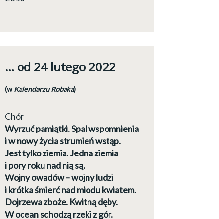
… od 24 lutego 2022
(w
Kalendarzu Robaka
)
Chór
Wyrzuć pamiątki. Spal wspomnienia
i w nowy życia strumień wstąp.
Jest tylko ziemia. Jedna ziemia
i pory roku nad nią są.
Wojny owadów – wojny ludzi
i krótka śmierć nad miodu kwiatem.
Dojrzewa zboże. Kwitną dęby.
W ocean schodzą rzeki z gór.