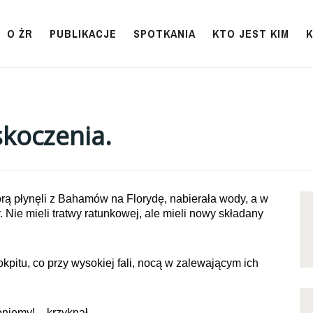
O ŻR
PUBLIKACJE
SPOTKANIA
KTO JEST KIM
koczenia.
órą płynęli z Bahamów na Florydę, nabierała wody, a w
. Nie mieli tratwy ratunkowej, ale mieli nowy składany
pitu, co przy wysokiej fali, nocą w zalewającym ich
niemy! – krzyknął.