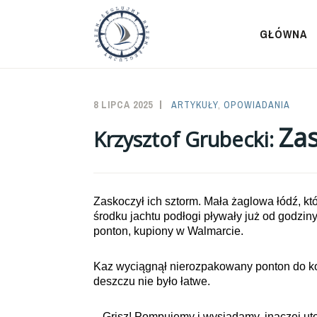
Przeskocz
do
GŁÓWNA
treści
8 LIPCA 2025
SAILOR-
ARTYKUŁY
,
OPOWIADANIA
ADMIN
Zas
Krzysztof Grubecki:
Zaskoczył ich sztorm. Mała żaglowa łódź, kt
środku jachtu podłogi pływały już od godziny
ponton, kupiony w Walmarcie.
Kaz wyciągnął nierozpakowany ponton do kok
deszczu nie było łatwe.
– Grisz! Pompujemy i wysiadamy, inaczej uto