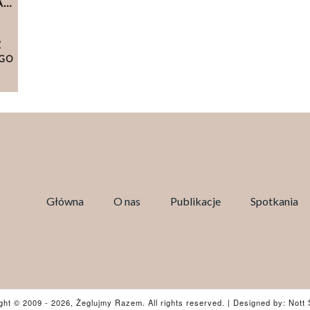
A…
Z
EGO
Główna
O nas
Publikacje
Spotkania
ght © 2009
- 2026, Żeglujmy Razem. All rights reserved.
|
Designed by:
Nott 