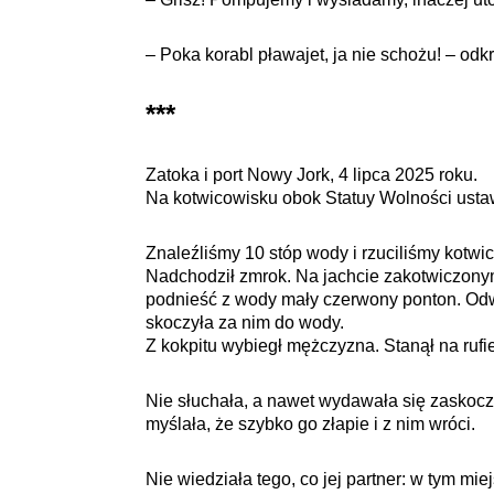
– Poka korabl pławajet, ja nie schożu! – odkr
***
Zatoka i port Nowy Jork, 4 lipca 2025 roku.
Na kotwicowisku obok Statuy Wolności ustawi
Znaleźliśmy 10 stóp wody i rzuciliśmy kotwic
Nadchodził zmrok. Na jachcie zakotwiczonym
podnieść z wody mały czerwony ponton. Odwi
skoczyła za nim do wody.
Z kokpitu wybiegł mężczyzna. Stanął na rufie
Nie słuchała, a nawet wydawała się zaskocz
myślała, że szybko go złapie i z nim wróci.
Nie wiedziała tego, co jej partner: w tym mie