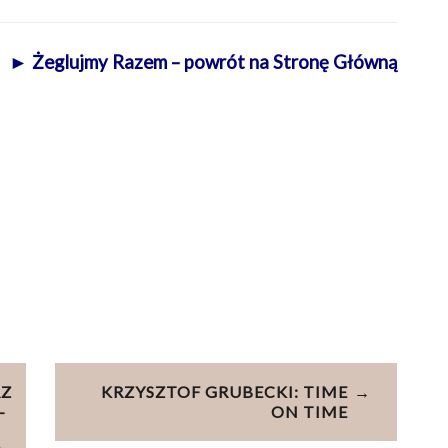
► Żeglujmy Razem – powrót na Stronę Główną
RZ
KRZYSZTOF GRUBECKI: TIME
–
ON TIME