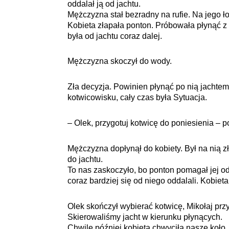
oddalał ją od jachtu.
Mężczyzna stał bezradny na rufie. Na jego ło
Kobieta złapała ponton. Próbowała płynąć z n
była od jachtu coraz dalej.
Mężczyzna skoczył do wody.
Zła decyzja. Powinien płynąć po nią jachte
kotwicowisku, cały czas była Sytuacja.
– Olek, przygotuj kotwicę do poniesienia – p
Mężczyzna dopłynął do kobiety. Był na nią zły
do jachtu.
To nas zaskoczyło, bo ponton pomagał jej odp
coraz bardziej się od niego oddalali. Kobieta 
Olek skończył wybierać kotwicę, Mikołaj przy
Skierowaliśmy jacht w kierunku płynących.
Chwilę później kobieta chwyciła nasze koło.