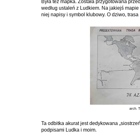
Była też mapka. Została przygotowana przed r
według ustaleń z Ludkiem. Na jakiejś mapie 
niej napisy i symbol klubowy. O dziwo, tras
arch. 
Ta odbitka akurat jest dedykowana „siostrz
podpisami Ludka i moim.