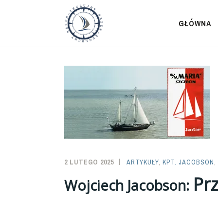
Przeskocz
do
GŁÓWNA
treści
2 LUTEGO 2025
SAILOR-
ARTYKUŁY
,
KPT. JACOBSON
,
ADMIN
Prz
Wojciech Jacobson: