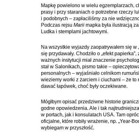
Mapkę powielono w wielu egzemplarzach, chy
prasy i przy staraniach o potrzebne rzeczy 
i podobnych – zapłaciliśmy za nie wdzięczn
Podczas rejsu
Marii
mapka była ilustracją z
Ludka i stemplami jachtowymi.
Na wszystkie wyjazdy zaopatrywałem się w „p
się przydawały. Chodziło o „efekt papierka”,
ważnych instytucji miał znaczenie psychologi
stał w Salonikach, pismo takie – opieczęto
personalnych – wyjaśniało celnikom rumuńsk
wieziemy worki z żarciem i ciuchami – że to
dawać łapówek, choć były oczekiwane.
Mógłbym opisać przedziwne historie granicz
godne opowiedzenia. Ale i tak najtrudniejsza
w portach, jak i konsulatach USA. Tam opró
oficjalne, które robiły wrażenie, np. „Year-B
wybiegam w przyszłość.