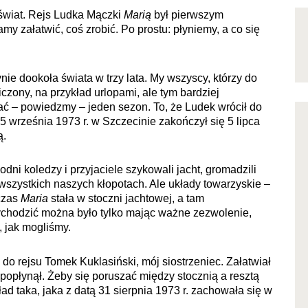
świat. Rejs Ludka Mączki
Marią
był pierwszym
y załatwić, coś zrobić. Po prostu: płyniemy, a co się
łynie dookoła świata w trzy lata. My wszyscy, którzy do
czony, na przykład urlopami, ale tym bardziej
wać – powiedzmy – jeden sezon. To, że Ludek wrócił do
 5 września 1973 r. w Szczecinie zakończył się 5 lipca
ą.
odni koledzy i przyjaciele szykowali jacht, gromadzili
 wszystkich naszych kłopotach. Ale układy towarzyskie –
 czas
Maria
stała w stoczni jachtowej, a tam
ychodzić można było tylko mając ważne zezwolenie,
, jak mogliśmy.
o rejsu Tomek Kuklasiński, mój siostrzeniec. Załatwiał
 popłynął. Żeby się poruszać między stocznią a resztą
ad taka, jaka z datą 31 sierpnia 1973 r. zachowała się w