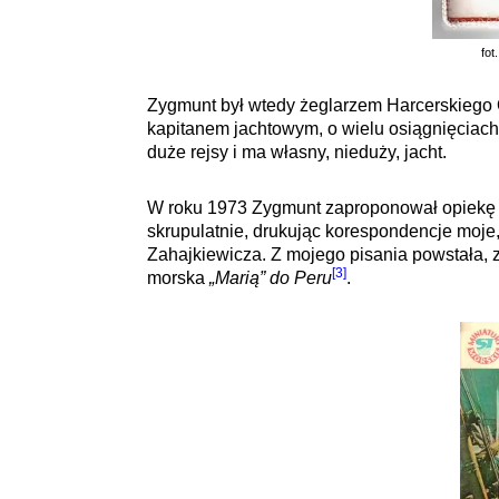
fot
Zygmunt był wtedy żeglarzem Harcerskiego 
kapitanem jachtowym, o wielu osiągnięciac
duże rejsy i ma własny, nieduży, jacht.
W roku 1973 Zygmunt zaproponował opiekę 
skrupulatnie, drukując korespondencje moje
Zahajkiewicza. Z mojego pisania powstała, 
[3]
morska
„Marią” do Peru
.