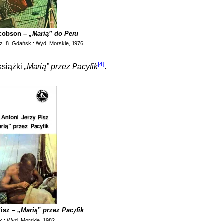
acobson –
„Marią” do Peru
 z. 8. Gdańsk : Wyd. Morskie, 1976.
[4]
książki
„Marią” przez Pacyfik
.
Pisz –
„Marią” przez Pacyfik
 : Wyd. Morskie, 1982.