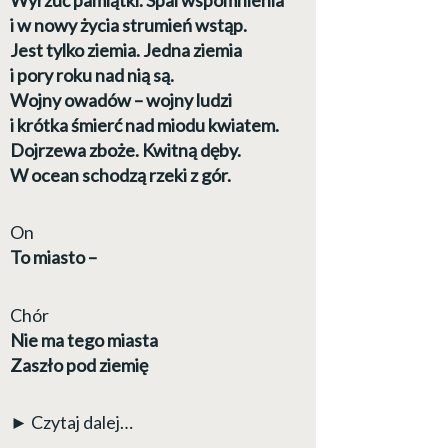
i w nowy życia strumień wstąp.
Jest tylko ziemia. Jedna ziemia
i pory roku nad nią są.
Wojny owadów – wojny ludzi
i krótka śmierć nad miodu kwiatem.
Dojrzewa zboże. Kwitną dęby.
W ocean schodzą rzeki z gór.
On
To miasto –
Chór
Nie ma tego miasta
Zaszło pod ziemię
► Czytaj dalej…