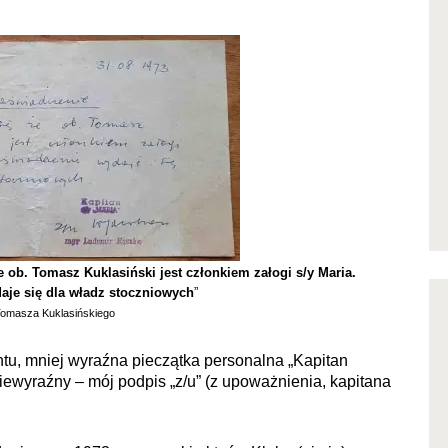
e ob. Tomasz Kuklasiński jest członkiem załogi s/y Maria.
aje się dla władz stoczniowych
”
Tomasza Kuklasińskiego
htu, mniej wyraźna pieczątka personalna „Kapitan
niewyraźny – mój podpis „z/u” (z upoważnienia, kapitana