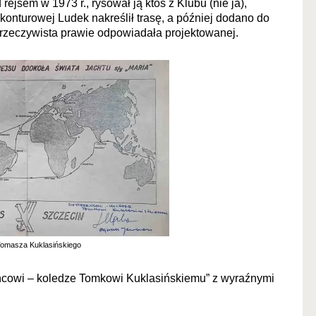
ejsem w 1973 r., rysował ją ktoś z Klubu (nie ja),
konturowej Ludek nakreślił trasę, a później dodano do
a rzeczywista prawie odpowiadała projektowanej.
Tomasza Kuklasińskiego
eńcowi – koledze Tomkowi Kuklasińskiemu” z wyraźnymi