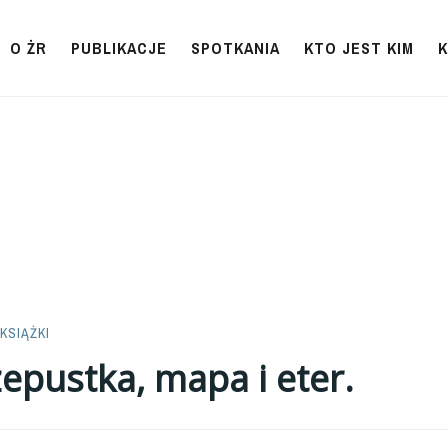
O ŻR
PUBLIKACJE
SPOTKANIA
KTO JEST KIM
KSIĄŻKI
epustka, mapa i eter.