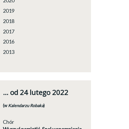
2020
2019
2018
2017
2016
2013
… od 24 lutego 2022
(w
Kalendarzu Robaka
)
Chór
Wyrzuć pamiątki. Spal wspomnienia