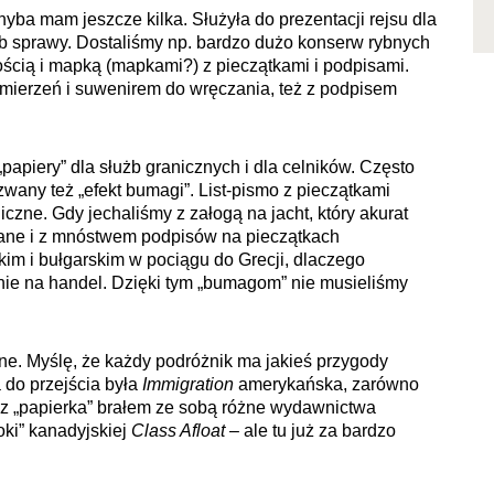
ba mam jeszcze kilka. Służyła do prezentacji rejsu dla
lub sprawy. Dostaliśmy np. bardzo dużo konserw rybnych
ością i mapką (mapkami?) z pieczątkami i podpisami.
amierzeń i suwenirem do wręczania, też z podpisem
apiery” dla służb granicznych i dla celników. Często
 zwany też „efekt bumagi”. List-pismo z pieczątkami
czne. Gdy jechaliśmy z załogą na jacht, który akurat
wane i z mnóstwem podpisów na pieczątkach
im i bułgarskim w pociągu do Grecji, dlaczego
 nie na handel. Dzięki tym „bumagom” nie musieliśmy
ne. Myślę, że każdy podróżnik ma jakieś przygody
 do przejścia była
Immigration
amerykańska, zarówno
cz „papierka” brałem ze sobą różne wydawnictwa
ooki” kanadyjskiej
Class Afloat
– ale tu już za bardzo