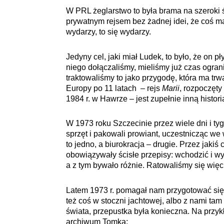
W PRL żeglarstwo to była brama na szeroki 
prywatnym rejsem bez żadnej idei, że coś mam
wydarzy, to się wydarzy.
Jedyny cel, jaki miał Ludek, to było, że on p
niego dołączaliśmy, mieliśmy już czas ograni
traktowaliśmy to jako przygodę, która ma tr
Europy po 11 latach – rejs
Marii
, rozpoczęty
1984 r. w Hawrze – jest zupełnie inną histori
W 1973 roku Szczecinie przez wiele dni i tyg
sprzęt i pakowali prowiant, uczestnicząc we
to jedno, a biurokracja – drugie. Przez jakiś
obowiązywały ścisłe przepisy: wchodzić i w
a z tym bywało różnie. Ratowaliśmy się więc
Latem 1973 r. pomagał nam przygotować się d
też coś w stoczni jachtowej, albo z nami tam
świata, przepustka była konieczna. Na przykł
archiwum Tomka: