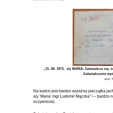
„31. 08. 1973, s/y MARIA: Zaświadcza się, ż
Zaświadczenie wyd
arch. 
Na kartce jest bardzo wyraźna pieczątka jac
s/y ‘Maria’ mgr Ludomir Mączka” i – bardzo 
oczywiście).