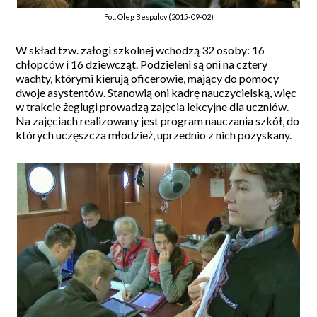
Fot. Oleg Bespalov (2015-09-02)
W skład tzw. załogi szkolnej wchodzą 32 osoby: 16
chłopców i 16 dziewcząt. Podzieleni są oni na cztery
wachty, którymi kierują oficerowie, mający do pomocy
dwoje asystentów. Stanowią oni kadrę nauczycielską, więc
w trakcie żeglugi prowadzą zajęcia lekcyjne dla uczniów.
Na zajęciach realizowany jest program nauczania szkół, do
których uczęszcza młodzież, uprzednio z nich pozyskany.