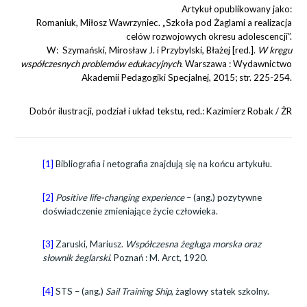
Artykuł opublikowany jako:
Romaniuk, Miłosz Wawrzyniec. „Szkoła pod Żaglami a realizacja
celów rozwojowych okresu adolescencji”.
W: Szymański, Mirosław J. i Przybylski, Błażej [red.].
W kręgu
współczesnych problemów edukacyjnych
. Warszawa : Wydawnictwo
Akademii Pedagogiki Specjalnej, 2015; str. 225-254.
Dobór ilustracji, podział i układ tekstu, red.: Kazimierz Robak / ŻR
[1]
Bibliografia i netografia znajdują się na końcu artykułu.
[2]
Positive life-changing experience
– (ang.) pozytywne
doświadczenie zmieniające życie człowieka.
[3]
Zaruski, Mariusz.
Współczesna żegluga morska oraz
słownik żeglarski
. Poznań : M. Arct, 1920.
[4]
STS – (ang.)
Sail Training Ship
, żaglowy statek szkolny.