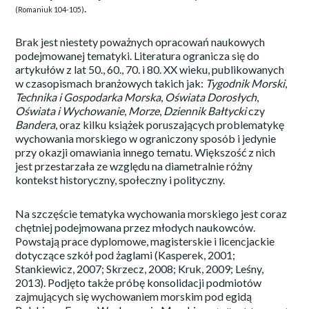
.
(Romaniuk 104-105)
Brak jest niestety poważnych opracowań naukowych
podejmowanej tematyki. Literatura ogranicza się do
artykułów z lat 50., 60., 70. i 80. XX wieku, publikowanych
w czasopismach branżowych takich jak:
Tygodnik Morski
,
Technika i Gospodarka Morska
,
Oświata Dorosłych
,
Oświata i Wychowanie
,
Morze
,
Dziennik Bałtycki
czy
Bandera
, oraz kilku książek poruszających problematykę
wychowania morskiego w ograniczony sposób i jedynie
przy okazji omawiania innego tematu. Większość z nich
jest przestarzała ze względu na diametralnie różny
kontekst historyczny, społeczny i polityczny.
Na szczęście tematyka wychowania morskiego jest coraz
chętniej podejmowana przez młodych naukowców.
Powstają prace dyplomowe, magisterskie i licencjackie
dotyczące szkół pod żaglami (Kasperek, 2001;
Stankiewicz, 2007; Skrzecz, 2008; Kruk, 2009; Leśny,
2013). Podjęto także próbę konsolidacji podmiotów
zajmujących się wychowaniem morskim pod egidą