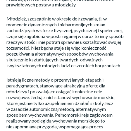
prawidłowych postaw u młodzieży.
Młodzież, szczególnie w okresie dojrzewania, tj. w
momencie dynamicznych i nieharmonijnych zmian
zachodzących w sferze fizycznej, psychicznej i społecznej,
czuje się zagubiona w postrzeganej w coraz to inny sposób
rzeczywistości i nie potrafi sprawnie ukształtować swojej
tożsamości. Niezbędna staje się więc konieczność
poszukiwania alternatywnych sposobów wychowania,
skutecznie kształtujących twardych, odważnych
i wykształconych młodych ludzi o szerokich horyzontach.
Istnieją liczne metody o przemyślanych etapach i
paradygmatach, stanowiące atrakcyjną ofertę dla
młodzieży i pozwalające osiągać konkretne cele
rozwojowe. Jedną z nich stanowi wychowanie morskie,
które jest nie tylko uzupełnieniem działań szkoły, lecz
w zasadzie autonomiczną metodą, alternatywnym
sposobem wychowania. Pełnomorski rejs żaglowcem
realizowany pod egidą wychowania morskiego to
niezapomniana przygoda, wspomagająca proces