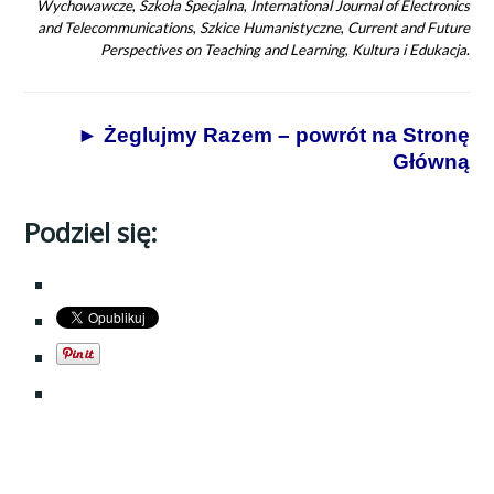
Wychowawcze
,
Szkoła Specjalna
,
International Journal of Electronics
and Telecommunications
,
Szkice Humanistyczne
,
Current and Future
Perspectives on Teaching and Learning
,
Kultura i Edukacja
.
► Żeglujmy Razem – powrót na Stronę
Główną
Podziel się:
OTAGOWANE
ADOLESCENCJA
,