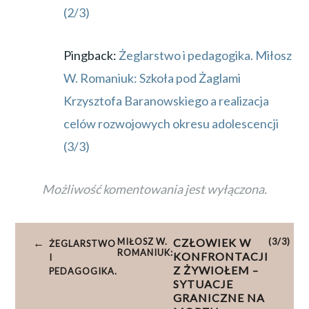
(2/3)
Pingback:
Żeglarstwo i pedagogika. Miłosz
W. Romaniuk: Szkoła pod Żaglami
Krzysztofa Baranowskiego a realizacja
celów rozwojowych okresu adolescencji
(3/3)
Możliwość komentowania jest wyłączona.
Nawigacja
MIŁOSZ W.
CZŁOWIEK W
(3/3)
ŻEGLARSTWO
wpisu
ROMANIUK:
KONFRONTACJI
I
Z ŻYWIOŁEM –
PEDAGOGIKA.
SYTUACJE
GRANICZNE NA