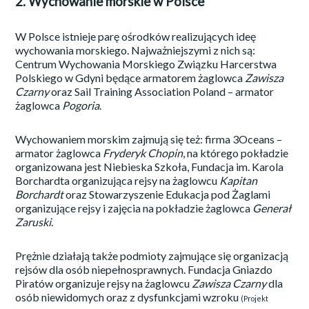
2. Wychowanie morskie w Polsce
W Polsce istnieje parę ośrodków realizujących ideę
wychowania morskiego. Najważniejszymi z nich są:
Centrum Wychowania Morskiego Związku Harcerstwa
Polskiego w Gdyni będące armatorem żaglowca
Zawisza
Czarny
oraz Sail Training Association Poland – armator
żaglowca
Pogoria
.
Wychowaniem morskim zajmują się też: firma 3Oceans –
armator żaglowca
Fryderyk Chopin
, na którego pokładzie
organizowana jest Niebieska Szkoła, Fundacja im. Karola
Borchardta organizująca rejsy na żaglowcu
Kapitan
Borchardt
oraz Stowarzyszenie Edukacja pod Żaglami
organizujące rejsy i zajęcia na pokładzie żaglowca
Generał
Zaruski
.
Prężnie działają także podmioty zajmujące się organizacją
rejsów dla osób niepełnosprawnych. Fundacja Gniazdo
Piratów organizuje rejsy na żaglowcu
Zawisza Czarny
dla
osób niewidomych oraz z dysfunkcjami wzroku
(Projekt