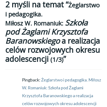
2 myśli na temat “
Żeglarstwo
BARANOWSKI
,
GIMNAZJUM
,
i pedagogika.
KRZYSZTOF
Szkoła
Miłosz W. Romaniuk:
BARANOWSKI
,
pod Żaglami Krzysztofa
MŁODZIEŻ
,
POGORIA
,
Baranowskiego
a realizacja
STS
celów rozwojowych okresu
POGORIA
,
SZKOŁA
adolescencji
”
(1/3)
POD
ŻAGLAMI
,
WYCHOWANIE
Pingback:
Żeglarstwo i pedagogika. Miłosz
MORSKIE
,
ŻEGLARSTWO
W. Romaniuk: Szkoła pod Żaglami
Krzysztofa Baranowskiego a realizacja
celów rozwojowych okresu adolescencji