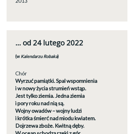
2013
… od 24 lutego 2022
(w
Kalendarzu Robaka
)
Chór
Wyrzuć pamiątki. Spal wspomnienia
i w nowy życia strumień wstąp.
Jest tylko ziemia. Jedna ziemia
i pory roku nad nią są.
Wojny owadów – wojny ludzi
i krótka śmierć nad miodu kwiatem.
Dojrzewa zboże. Kwitną dęby.
W ocean schodzą rzeki z gór.