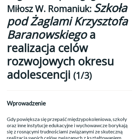
Szkoła
Miłosz W. Romaniuk:
pod Żaglami Krzysztofa
Baranowskiego
a
realizacja celów
rozwojowych okresu
adolescencji
(1/3)
Wprowadzenie
Gdy powiększa się przepaść międzypokoleniowa, szkoły
oraz inne instytucje edukacyjne i wychowawcze borykają
się z rosnącymi trudnościami związanymi ze skuteczną
realizacją swoich celów związanych z kształtowaniem