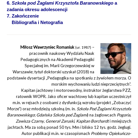
6.
Szkoła pod Żaglami Krzysztofa Baranowskiego
a
zadania okresu adolescencji
7. Zakończenie
Bibliografia i Netografia
Miłosz Wawrzyniec Romaniuk
–
(ur. 1987)
pracownik naukowy Wydziału Nauk
Pedagogicznych na Akademii Pedagogiki
Specjalnej im. Marii Grzegorzewskiej w
Warszawie; tytuł doktorski uzyskał (2018) na
podstawie dysertacji „Pedagogika na spotkaniu z żywiołem morza. O
morskim wychowaniu ludzi nieprzeciętnych”.
Kapitan jachtowy i motorowodny, instruktor żeglarstwa PZŻ,
ratownik WOPR. Jako oficer wachtowy lub kapitan uczestniczył
m.in. w rejsach z osobami z dysfunkcją wzroku (projekt „Zobaczyć
Morze”) oraz młodzieżą szkolną (m. in.
Szkoła Pod Żaglami Krzysztofa
Baranowskiego
;
Gdańska Szkoła pod Żaglami
) na żaglowcach
Pogoria
,
Zawisza Czarny
,
Generał Zaruski
,
Kapitan Borchardt
i mniejszych
jachtach. Ma za sobą ponad 50 tys. Mm i blisko 12 tys. godz. żeglugi.
Autor publikacji m.in. w czasopismach
Problemy Opiekuńczo-