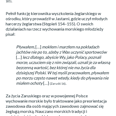
.
185)
Pełnił funkcję kierownika wyszkolenia żeglarskiego w
ośrodku, który prowadził w Jastarni, gdzie uczył młodych
harcerzy żeglarstwa (Stępień 154–155). O swoich
działaniach na rzecz wychowania morskiego młodzieży
pisał:
Pływałem,
[…]
mokłem i marzłem na pokładach
jachtów nie po to, ażeby z Was uczynić sportowców
[…]
lecz dlatego, abyście Wy, jako Polacy, poznali
morze, uczuciem się z nim związali, uznali je za własną
bezcenną wartość, bez której nie ma życia dla
dzisiejszej Polski. W tej myśli pracowałem, pływałem
po morzu często nawet wtedy, kiedy do pływania nie
miałem ochoty
[…]
.
(Zaruski 16)
Za życia Zaruskiego oraz w powojennej Polsce
wychowanie morskie było traktowane jako preorientacja
zawodowa dla osób mających zawodowo zajmować się
żeglugą morską. Nauczano morskich tradycji i