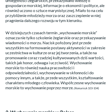
umiejętności żeglarskich, przekazywano wiedzę o
gospodarce morskiej, informacje o ekonomii i polityce, ale
również uczono o sztuce marynistycznej. Miało to na celu
przybliżenie młodzieży morza oraz zaszczepienie w niej
pragnienia dalszego rozwoju w tym kierunku.
W dzisiejszych czasach termin „wychowanie morskie”
oznacza nie tylko szkolenie żeglarskie oraz przekazywanie
wiadomości o morzu. Nacisk położony jest przede
wszystkim na formowanie postawy aktywności w zakresie
uczestnictwa w kulturze oraz jej tworzenia, a także na
promowanie coraz rzadziej kultywowanych dziś wartości,
takich jak honor, odwaga i uczciwość. Wychowanie
morskie to również nauka pracowitości i
odpowiedzialności, wychowywanie w skłonności do
pomocy innym, a także, przede wszystkim, kształtowanie
charakteru młodego człowieka. Współczesne wychowanie
morskie to wychowanie poprzez morze.
(Romaniuk 103-104)