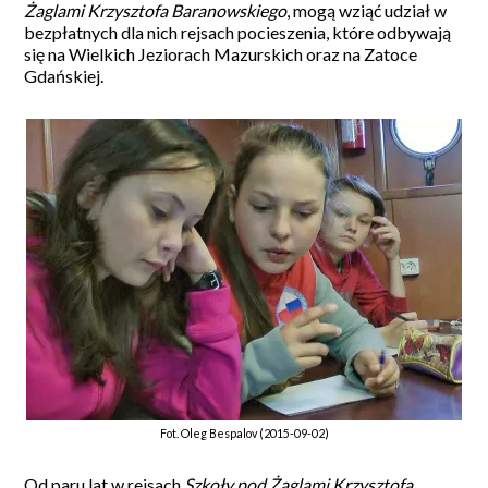
Żaglami Krzysztofa Baranowskiego
, mogą wziąć udział w
bezpłatnych dla nich rejsach pocieszenia, które odbywają
się na Wielkich Jeziorach Mazurskich oraz na Zatoce
Gdańskiej.
Fot. Oleg Bespalov (2015-09-02)
Od paru lat w rejsach
Szkoły pod Żaglami Krzysztofa