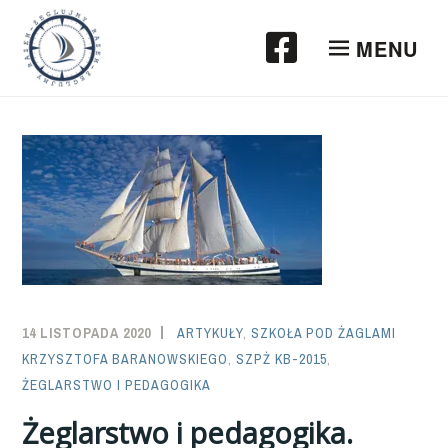
Przeskocz
do
MENU
treści
14 LISTOPADA 2020
SAILOR-
ARTYKUŁY
,
SZKOŁA POD ŻAGLAMI
KRZYSZTOFA BARANOWSKIEGO
ADMIN
,
SZPŻ KB-2015
,
ŻEGLARSTWO I PEDAGOGIKA
Żeglarstwo i pedagogika.