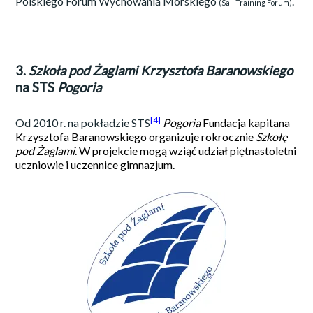
Polskiego Forum Wychowania Morskiego
.
(Sail Training Forum)
3.
Szkoła pod Żaglami Krzysztofa Baranowskiego
na STS
Pogoria
[4]
Od 2010 r. na pokładzie STS
Pogoria
Fundacja kapitana
Krzysztofa Baranowskiego organizuje rokrocznie
Szkołę
pod Żaglami
. W projekcie mogą wziąć udział piętnastoletni
uczniowie i uczennice gimnazjum.