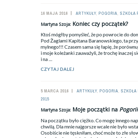
KARTKI
Z
16 MAJA 2016
SAILOR-
ARTYKUŁY
,
POGORIA
,
SZKOŁA 
DZIENNIKA
ADMIN
Koniec czy początek?
Martyna Szoja:
Ktoś mógłby pomyśleć, że po powrocie do dom
Pod Żaglami Kapitana Baranowskiego, ta przy
mylnego!!! Czasem sama się łapię, że porównu
i moje koleżanki zauważyli, że trochę inaczej 
i na …
CZYTAJ DALEJ
MARTYNA
SZOJA:
KONIEC
CZY
5 MARCA 2016
SAILOR-
ARTYKUŁY
,
POGORIA
,
SZKOŁA
POCZĄTEK?
2015
ADMIN
Moje początki na
Pogorii
Martyna Szoja:
Na początku było ciężko. Co mogę innego napis
chwilą. Dla mnie najgorsze wcale nie było wsta
Osobiście nie tęskniłam, choć może to złe słow