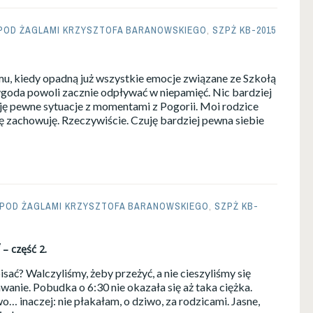
POD ŻAGLAMI KRZYSZTOFA BARANOWSKIEGO
,
SZPŻ KB-2015
u, kiedy opadną już wszystkie emocje związane ze Szkołą
goda powoli zacznie odpływać w niepamięć. Nic bardziej
ję pewne sytuacje z momentami z Pogorii. Moi rodzice
się zachowuję. Rzeczywiście. Czuję bardziej pewna siebie
 POD ŻAGLAMI KRZYSZTOFA BARANOWSKIEGO
,
SZPŻ KB-
– część 2.
ać? Walczyliśmy, żeby przeżyć, a nie cieszyliśmy się
wanie. Pobudka o 6:30 nie okazała się aż taka ciężka.
o… inaczej: nie płakałam, o dziwo, za rodzicami. Jasne,