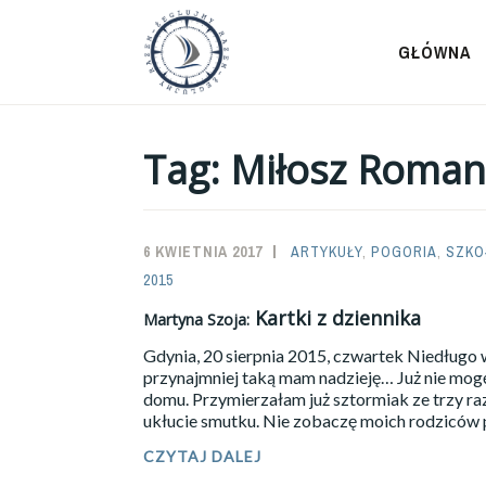
Przeskocz
do
GŁÓWNA
treści
Tag:
Miłosz Roman
6 KWIETNIA 2017
SAILOR-
ARTYKUŁY
,
POGORIA
,
SZKO
2015
ADMIN
Kartki z dziennika
Martyna Szoja:
Gdynia, 20 sierpnia 2015, czwartek Niedług
przynajmniej taką mam nadzieję… Już nie mogę
domu. Przymierzałam już sztormiak ze trzy raz
ukłucie smutku. Nie zobaczę moich rodziców p
CZYTAJ DALEJ
MARTYNA
SZOJA: