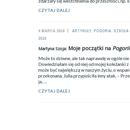
zdarzały się westchnienia do przeszłości, np. 
CZYTAJ DALEJ
MARTYNA
SZOJA:
MOJE
POCZĄTKI
4 MARCA 2016
SAILOR-
ARTYKUŁY
,
POGORIA
,
SZKOŁA
NA
POGORII
2015
ADMIN
–
Moje początki na
Pogorii
CZĘŚĆ
Martyna Szoja:
2.
Może to dziwne, ale tak naprawdę w ogóle nie
Dowiedziałam się od niej od mojej koleżanki z 
może być największą w naszym życiu, o wspan
przekonana. Julia przypuściła inny atak. – Prz
ja, …
CZYTAJ DALEJ
MARTYNA
SZOJA:
MOJE
POCZĄTKI
NA
POGORII
–
CZĘŚĆ