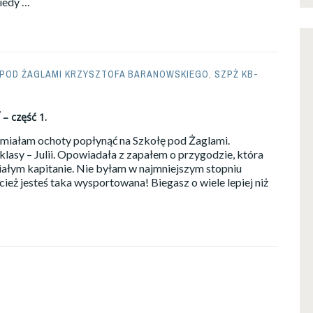
kiedy …
 POD ŻAGLAMI KRZYSZTOFA BARANOWSKIEGO
,
SZPŻ KB-
– część 1.
 miałam ochoty popłynąć na Szkołę pod Żaglami.
klasy – Julii. Opowiadała z zapałem o przygodzie, która
iałym kapitanie. Nie byłam w najmniejszym stopniu
ecież jesteś taka wysportowana! Biegasz o wiele lepiej niż