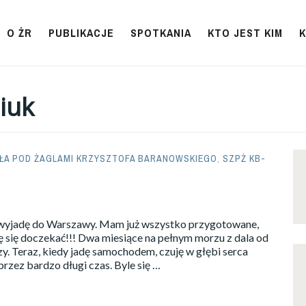
O ŻR
PUBLIKACJE
SPOTKANIA
KTO JEST KIM
iuk
ŁA POD ŻAGLAMI KRZYSZTOFA BARANOWSKIEGO
,
SZPŻ KB-
o wyjadę do Warszawy. Mam już wszystko przygotowane,
 się doczekać!!! Dwa miesiące na pełnym morzu z dala od
y. Teraz, kiedy jadę samochodem, czuję w głębi serca
rzez bardzo długi czas. Byle się …