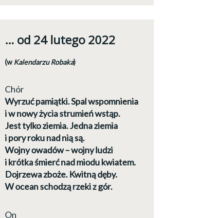
… od 24 lutego 2022
(w
Kalendarzu Robaka
)
Chór
Wyrzuć pamiątki. Spal wspomnienia
i w nowy życia strumień wstąp.
Jest tylko ziemia. Jedna ziemia
i pory roku nad nią są.
Wojny owadów – wojny ludzi
i krótka śmierć nad miodu kwiatem.
Dojrzewa zboże. Kwitną dęby.
W ocean schodzą rzeki z gór.
On