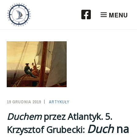
Przeskocz
do
MENU
treści
19 GRUDNIA 2019
SAILOR-
ARTYKUŁY
ADMIN
Duchem
przez Atlantyk. 5.
Duch
na
Krzysztof Grubecki: