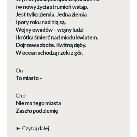
i w nowy życia strumień wstąp.
Jest tylko ziemia. Jedna ziemia
i pory roku nad nią są.
Wojny owadów – wojny ludzi
i krótka śmierć nad miodu kwiatem.
Dojrzewa zboże. Kwitną dęby.
W ocean schodzą rzeki z gór.
On
To miasto –
Chór
Nie ma tego miasta
Zaszło pod ziemię
► Czytaj dalej…