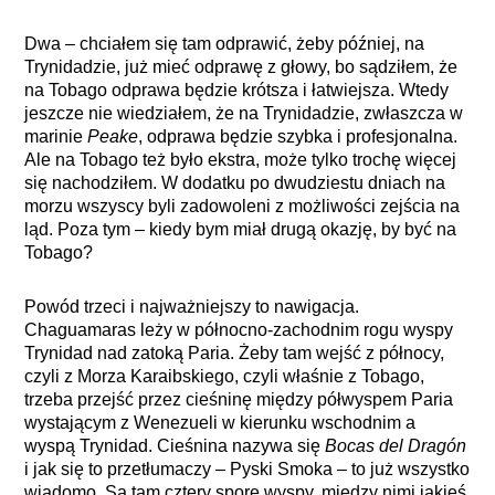
Dwa – chciałem się tam odprawić, żeby później, na
Trynidadzie, już mieć odprawę z głowy, bo sądziłem, że
na Tobago odprawa będzie krótsza i łatwiejsza. Wtedy
jeszcze nie wiedziałem, że na Trynidadzie, zwłaszcza w
marinie
Peake
, odprawa będzie szybka i profesjonalna.
Ale na Tobago też było ekstra, może tylko trochę więcej
się nachodziłem. W dodatku po dwudziestu dniach na
morzu wszyscy byli zadowoleni z możliwości zejścia na
ląd. Poza tym – kiedy bym miał drugą okazję, by być na
Tobago?
Powód trzeci i najważniejszy to nawigacja.
Chaguamaras leży w północno-zachodnim rogu wyspy
Trynidad nad zatoką Paria. Żeby tam wejść z północy,
czyli z Morza Karaibskiego, czyli właśnie z Tobago,
trzeba przejść przez cieśninę między półwyspem Paria
wystającym z Wenezueli w kierunku wschodnim a
wyspą Trynidad. Cieśnina nazywa się
Bocas del Dragón
i jak się to przetłumaczy – Pyski Smoka – to już wszystko
wiadomo. Są tam cztery spore wyspy, między nimi jakieś