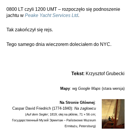
0800 LT czyli 1200 UMT – rozpoczęło się podnoszenie
jachtu w
Peake Yacht Services Ltd
.
Tak zakończył się rejs.
Tego samego dnia wieczorem doleciałem do NYC.
Tekst
: Krzysztof Grubecki
Mapy
: wg
Google Maps
(stara wersja)
Na Stronie Głównej
:
Caspar David Friedrich (1774-1840):
Na żaglowcu
(
Auf dem Segler
; 1819; olej na płótnie, 71 × 56 cm;
Госудaрственный Музей Эрмитaж – Państwowe Muzeum
Ermitażu, Petersburg)