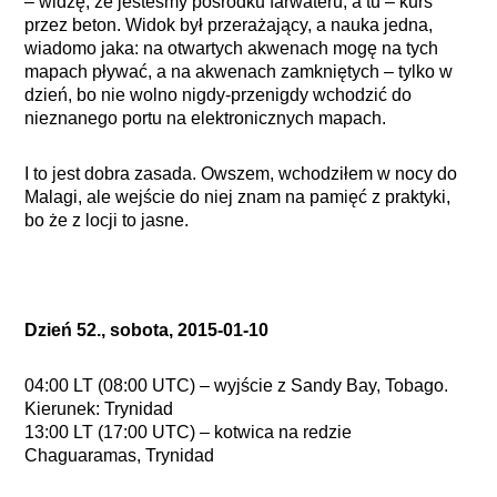
– widzę, że jesteśmy pośrodku farwateru, a tu – kurs
przez beton. Widok był przerażający, a nauka jedna,
wiadomo jaka: na otwartych akwenach mogę na tych
mapach pływać, a na akwenach zamkniętych – tylko w
dzień, bo nie wolno nigdy-przenigdy wchodzić do
nieznanego portu na elektronicznych mapach.
I to jest dobra zasada. Owszem, wchodziłem w nocy do
Malagi, ale wejście do niej znam na pamięć z praktyki,
bo że z locji to jasne.
Dzień 52., sobota, 2015-01-10
04:00 LT (08:00 UTC) – wyjście z Sandy Bay, Tobago.
Kierunek: Trynidad
13:00 LT (17:00 UTC) – kotwica na redzie
Chaguaramas, Trynidad