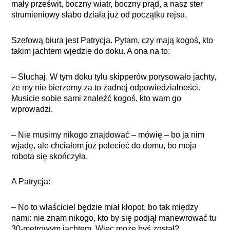
mały prześwit, boczny wiatr, boczny prąd, a nasz ster
strumieniowy słabo działa już od początku rejsu.
Szefową biura jest Patrycja. Pytam, czy mają kogoś, kto
takim jachtem wjedzie do doku. A ona na to:
– Słuchaj. W tym doku tylu skipperów porysowało jachty,
że my nie bierzemy za to żadnej odpowiedzialności.
Musicie sobie sami znaleźć kogoś, kto wam go
wprowadzi.
– Nie musimy nikogo znajdować – mówię – bo ja nim
wjadę, ale chciałem już polecieć do domu, bo moja
robota się skończyła.
A Patrycja:
– No to właściciel będzie miał kłopot, bo tak między
nami: nie znam nikogo, kto by się podjął manewrować tu
30-metrowym jachtem. Więc może byś został?