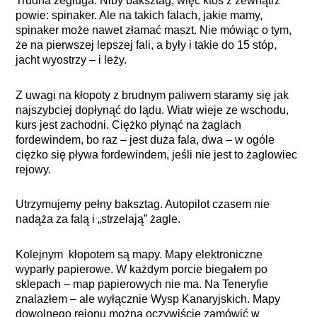
Trudna żegluga. Niby baksztag, więc ktoś z zewnątrz
powie: spinaker. Ale na takich falach, jakie mamy,
spinaker może nawet złamać maszt. Nie mówiąc o tym,
że na pierwszej lepszej fali, a były i takie do 15 stóp,
jacht wyostrzy – i leży.
Z uwagi na kłopoty z brudnym paliwem staramy się jak
najszybciej dopłynąć do lądu. Wiatr wieje ze wschodu,
kurs jest zachodni. Ciężko płynąć na żaglach
fordewindem, bo raz – jest duża fala, dwa – w ogóle
ciężko się pływa fordewindem, jeśli nie jest to żaglowiec
rejowy.
Utrzymujemy pełny baksztag. Autopilot czasem nie
nadąża za falą i „strzelają” żagle.
Kolejnym kłopotem są mapy. Mapy elektroniczne
wyparły papierowe. W każdym porcie biegałem po
sklepach – map papierowych nie ma. Na Teneryfie
znalazłem – ale wyłącznie Wysp Kanaryjskich. Mapy
dowolnego rejonu można oczywiście zamówić w