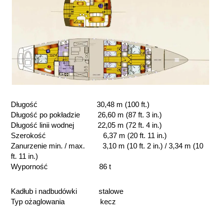
Długość 30,48 m (100 ft.)
Długość po pokładzie 26,60 m (87 ft. 3 in.)
Długość linii wodnej 22,05 m (72 ft. 4 in.)
Szerokość 6,37 m (20 ft. 11 in.)
Zanurzenie min. / max. 3,10 m (10 ft. 2 in.) / 3,34 m (10
ft. 11 in.)
Wyporność 86 t
Kadłub i nadbudówki stalowe
Typ ożaglowania kecz