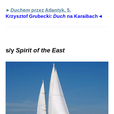
►
Duchem
przez Atlantyk. 5.
Krzysztof Grubecki:
Duch
na Karaibach◄
s/y
Spirit of the East