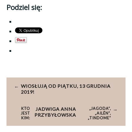
Podziel się:
OTAGOWANE
CHAGUARAMAS
,
Nawigacja
PEAKE
WIOSŁUJĄ OD PIĄTKU, 13 GRUDNIA
wpisu
YACHT
2019!
SERVICES
,
TOBAGO
,
KTO
JADWIGA ANNA
„JAGODA”,
JEST
„AILÉN”,
TRINIDAD
PRZYBYŁOWSKA
KIM:
„TINDOME”