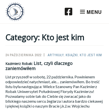
Przeskocz
do
MENU
treści
Category:
Kto jest kim
24 PAŹDZIERNIKA 2022
SAILOR-
ARTYKUŁY
,
KSIĄŻKI
,
KTO JEST KIM
ADMIN
List, czyli dlaczego
Kazimierz Robak:
zaniemówiłem
List przyszedł w sobotę, 22 października. Powinienem
odpowiedzieć natychmiast, ale… zaniemówiłem. Bo treść
listu była następująca: Wielce Szanowny Pan Kazimierz
Robak Uniwersytet Południowej Florydy Kazimierzu!
Pozwalamy sobie tak do Ciebie się zwracać jako do
bliskiego naszemu sercu żeglarza i autora bardzo ciekawej
i pięknej książki o naszym Bracie j.k.ż.w. Wojciechu