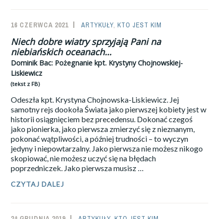
MAZUREK:
ŻEGLARSKIE
16 CZERWCA 2021
SAILOR-
ARTYKUŁY
,
KTO JEST KIM
‘KTO
JEST
ADMIN
Niech dobre wiatry sprzyjają Pani na
KIM’:
niebiańskich oceanach…
KRZYSZTOF
BARANOWSKI
Dominik Bac:
Pożegnanie kpt. Krystyny Chojnowskiej-
(RECENZJA)
Liskiewicz
(tekst z FB)
Odeszła kpt. Krystyna Chojnowska-Liskiewicz. Jej
samotny rejs dookoła Świata jako pierwszej kobiety jest w
historii osiągnięciem bez precedensu. Dokonać czegoś
jako pionierka, jako pierwsza zmierzyć się z nieznanym,
pokonać wątpliwości, a później trudności – to wyczyn
jedyny i niepowtarzalny. Jako pierwsza nie możesz nikogo
skopiować, nie możesz uczyć się na błędach
poprzedniczek. Jako pierwsza musisz …
NIECH
CZYTAJ DALEJ
DOBRE
WIATRY
SPRZYJAJĄ
24 GRUDNIA 2019
SAILOR-
ARTYKUŁY
,
KTO JEST KIM
PANI