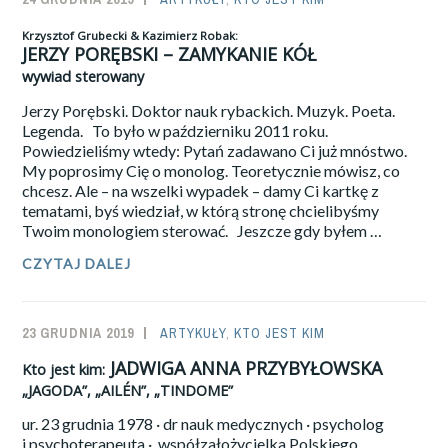
NA
ADMIN
NIEBIAŃSKICH
Krzysztof Grubecki & Kazimierz Robak:
JERZY PORĘBSKI – ZAMYKANIE KÓŁ
OCEANACH…
DOMINIK
wywiad sterowany
BAC:
Jerzy Porębski. Doktor nauk rybackich. Muzyk. Poeta.
POŻEGNANIE
KPT.
Legenda. To było w październiku 2011 roku.
KRYSTYNY
Powiedzieliśmy wtedy: Pytań zadawano Ci już mnóstwo.
CHOJNOWSKIEJ-
My poprosimy Cię o monolog. Teoretycznie mówisz, co
LISKIEWICZ
chcesz. Ale – na wszelki wypadek – damy Ci kartkę z
(TEKST
tematami, byś wiedział, w którą stronę chcielibyśmy
Z
Twoim monolo­giem sterować. Jeszcze gdy byłem …
FB)
CZYTAJ DALEJ
KRZYSZTOF
GRUBECKI
&
KAZIMIERZ
23 GRUDNIA 2019
SAILOR-
ARTYKUŁY
,
KTO JEST KIM
ROBAK:
JERZY
ADMIN
JADWIGA ANNA PRZYBYŁOWSKA
Kto jest kim:
PORĘBSKI
–
„JAGODA”, „AILÉN”, „TINDOME”
ZAMYKANIE
ur. 23 grudnia 1978 · dr nauk medycznych · psycholog
KÓŁ
i psychoterapeuta · współzałożycielka Polskiego
WYWIAD