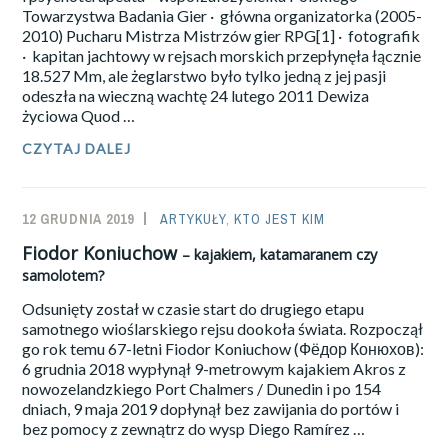
Towarzystwa Badania Gier · główna organizatorka (2005-
STEROWANY
2010) Pucharu Mistrza Mistrzów gier RPG[1] · fotografik
· kapitan jachtowy w rejsach morskich przepłynęła łącznie
18.527 Mm, ale żeglarstwo było tylko jedną z jej pasji
odeszła na wieczną wachtę 24 lutego 2011 Dewiza
życiowa Quod …
CZYTAJ DALEJ
KTO
JEST
KIM:
JADWIGA
12 GRUDNIA 2019
SAILOR-
ARTYKUŁY
,
KTO JEST KIM
ANNA
PRZYBYŁOWSKA
ADMIN
Fiodor Koniuchow
– kajakiem, katamaranem czy
„JAGODA”,
samolotem?
„AILÉN”,
„TINDOME”
Odsunięty został w czasie start do drugiego etapu
samotnego wioślarskiego rejsu dookoła świata. Rozpoczął
go rok temu 67-letni Fiodor Koniuchow (Фёдор Конюхов):
6 grudnia 2018 wypłynął 9-metrowym kajakiem Akros z
nowozelandzkiego Port Chalmers / Dunedin i po 154
dniach, 9 maja 2019 dopłynął bez zawijania do portów i
bez pomocy z zewnątrz do wysp Diego Ramírez …