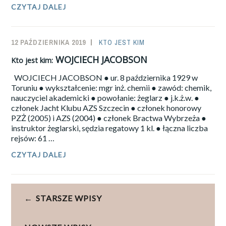
FIODOR
CZYTAJ DALEJ
KONIUCHOW
–
KAJAKIEM,
12 PAŹDZIERNIKA 2019
SAILOR-
KTO JEST KIM
KATAMARANEM
CZY
ADMIN
WOJCIECH JACOBSON
Kto jest kim:
SAMOLOTEM?
WOJCIECH JACOBSON ● ur. 8 października 1929 w
Toruniu ● wykształcenie: mgr inż. chemii ● zawód: chemik,
nauczyciel akademicki ● powołanie: żeglarz ● j.k.ż.w. ●
członek Jacht Klubu AZS Szczecin ● członek honorowy
PZŻ (2005) i AZS (2004) ● członek Bractwa Wybrzeża ●
instruktor żeglarski, sędzia regatowy 1 kl. ● łączna liczba
rejsów: 61 …
CZYTAJ DALEJ
KTO
JEST
KIM:
WOJCIECH
Nawigacja
JACOBSON
STARSZE WPISY
po