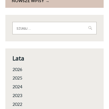
wpisach
NOWSZE WPISY
Szukaj:
Lata
2026
2025
2024
2023
2022