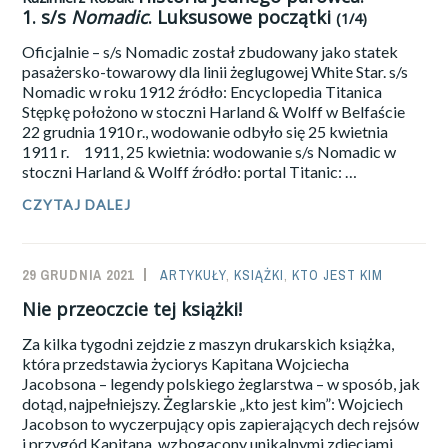
1.
s/s
Nomadic
. Luksusowe początki
(1/4)
Oficjalnie – s/s Nomadic został zbudowany jako statek
pasażersko-towarowy dla linii żeglugowej White Star. s/s
Nomadic w roku 1912 źródło: Encyclopedia Titanica
Stępkę położono w stoczni Harland & Wolff w Belfaście
22 grudnia 1910 r., wodowanie odbyło się 25 kwietnia
1911 r. 1911, 25 kwietnia: wodowanie s/s Nomadic w
stoczni Harland & Wolff źródło: portal Titanic: …
CZYTAJ DALEJ
KAZIMIERZ
ROBAK:
HISTORIA
JEDNEGO
29 GRUDNIA 2021
SAILOR-
ARTYKUŁY
,
KSIĄŻKI
,
KTO JEST KIM
PAROWCA.
1.
ADMIN
Nie przeoczcie tej książki!
S/S
NOMADIC
.
Za kilka tygodni zejdzie z maszyn drukarskich książka,
LUKSUSOWE
która przedstawia życiorys Kapitana Wojciecha
POCZĄTKI
Jacobsona – legendy polskiego żeglarstwa – w sposób, jak
(1/4)
dotąd, najpełniejszy. Żeglarskie „kto jest kim”: Wojciech
Jacobson to wyczerpujący opis zapierających dech rejsów
i przygód Kapitana, wzbogacony unikalnymi zdjęciami,