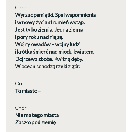
Chór
Wyrzuć pamiątki. Spal wspomnienia
i w nowy życia strumień wstąp.
Jest tylko ziemia. Jedna ziemia
i pory roku nad nią są.
Wojny owadów – wojny ludzi
i krótka śmierć nad miodu kwiatem.
Dojrzewa zboże. Kwitną dęby.
W ocean schodzą rzeki z gór.
On
To miasto –
Chór
Nie ma tego miasta
Zaszło pod ziemię