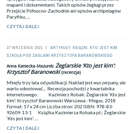
mapami i dokumentami. Takich opisów żeglugi przez
Przejście Północno-Zachodnie ani opisów archipelagów
Pacyfiku, …
NIE
CZYTAJ DALEJ
PRZEOCZCIE
TEJ
KSIĄŻKI!
27 WRZEŚNIA 2021
SAILOR-
ARTYKUŁY
,
KSIĄŻKI
,
KTO JEST KIM
,
SZKOŁA POD ŻAGLAMI KRZYSZTOFA BARANOWSKIEGO
ADMIN
Żeglarskie ‘Kto jest kim’:
Anna Kaniecka-Mazurek:
Krzysztof Baranowski
(recenzja)
Minęły trzy lata od publikacji. Nakład jest wyczerpany, ale
warto odnotować… Recenzja pochodzi z kwartalnika
internetowego . Kazimierz Robak: Żeglarskie ‘Kto jest
kim’: Krzysztof Baranowski Warszawa : Megas, 2018
Format: 17 x 24 cm Liczba stron: 202 ISBN: 978-83-
92609-13-1 Książka Kazimierza Robaka pt.: Żeglarskie
‘Kto jest kim’: …
CZYTAJ DALEJ
ANNA
KANIECKA-