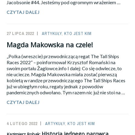
Jacobsonie #44. Jesteśmy pod ogromnym wrażeniem …
CZYTAJ DALEJ
KAZIMIERZ
ROBAK:
LIST,
CZYLI
27 LIPCA 2022
SAILOR-
ARTYKUŁY
,
KTO JEST KIM
DLACZEGO
ZANIEMÓWIŁEM
ADMIN
Magda Makowska na czele!
„Polka (wreszcie) przewodniczącą regat The Tall Ships
Races 2022” – poinformował Krzysztof Romański na
swoim portalu Żaglowce.info I dalej: Co się odwlecze, to
nie uciecze. Magda Makowska miała zostać pierwszą
kobietą w randze przewodniczącego The Tall Ships Races
już w ubiegłym roku, regaty jednak z powodów
pandemicznych odwołano. Tym razem nic już nie stoi na …
MAGDA
CZYTAJ DALEJ
MAKOWSKA
NA
CZELE!
4 LUTEGO 2022
SAILOR-
ARTYKUŁY
,
KTO JEST KIM
ADMIN
Historia jednego parowca.
Kazimierz Robak: