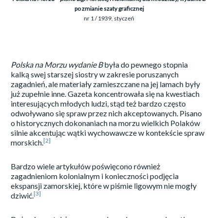
po zmianie szaty graficznej
nr 1 / 1939, styczeń
Polska na Morzu wydanie B
była do pewnego stopnia
kalką swej starszej siostry w zakresie poruszanych
zagadnień, ale materiały zamieszczane na jej lamach były
już zupełnie inne. Gazeta koncentrowała się na kwestiach
interesujących młodych ludzi, stąd też bardzo często
odwoływano się spraw przez nich akceptowanych. Pisano
o historycznych dokonaniach na morzu wielkich Polaków
silnie akcentując wątki wychowawcze w kontekście spraw
[2]
morskich.
Bardzo wiele artykułów poświęcono również
zagadnieniom kolonialnym i konieczności podjęcia
ekspansji zamorskiej, które w piśmie ligowym nie mogły
[3]
dziwić.