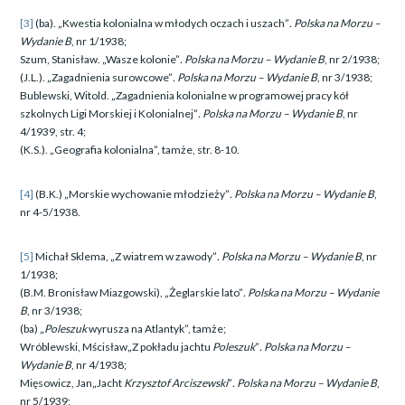
[3]
(ba). „Kwestia kolonialna w młodych oczach i uszach”
. Polska na Morzu –
Wydanie B
, nr 1/1938;
Szum, Stanisław. „Wasze kolonie”
. Polska na Morzu – Wydanie B
, nr 2/1938;
(J.L.). „Zagadnienia surowcowe”
. Polska na Morzu – Wydanie B
, nr 3/1938;
Bublewski, Witold. „Zagadnienia kolonialne w programowej pracy kół
szkolnych Ligi Morskiej i Kolonialnej”
. Polska na Morzu – Wydanie B
, nr
4/1939, str. 4;
(K.S.). „Geografia kolonialna”, tamże, str. 8-10.
[4]
(B.K.) „Morskie wychowanie młodzieży”
. Polska na Morzu – Wydanie B
,
nr 4-5/1938.
[5]
Michał Sklema, „Z wiatrem w zawody”
. Polska na Morzu – Wydanie B
, nr
1/1938;
(B.M. Bronisław Miazgowski), „Żeglarskie lato”
. Polska na Morzu – Wydanie
B
, nr 3/1938;
(ba) „
Poleszuk
wyrusza na Atlantyk”, tamże;
Wróblewski, Mścisław„Z pokładu jachtu
Poleszuk
”
. Polska na Morzu –
Wydanie B
, nr 4/1938;
Mięsowicz, Jan„Jacht
Krzysztof Arciszewski
”
. Polska na Morzu – Wydanie B
,
nr 5/1939;