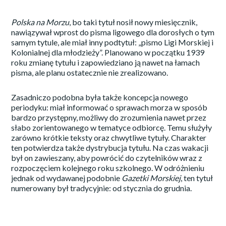
Polska na Morzu
, bo taki tytuł nosił nowy miesięcznik,
nawiązywał wprost do pisma ligowego dla dorosłych o tym
samym tytule, ale miał inny podtytuł: „pismo Ligi Morskiej i
Kolonialnej dla młodzieży”. Planowano w początku 1939
roku zmianę tytułu i zapowiedziano ją nawet na łamach
pisma, ale planu ostatecznie nie zrealizowano.
Zasadniczo podobna była także koncepcja nowego
periodyku: miał informować o sprawach morza w sposób
bardzo przystępny, możliwy do zrozumienia nawet przez
słabo zorientowanego w tematyce odbiorcę. Temu służyły
zarówno krótkie teksty oraz chwytliwe tytuły. Charakter
ten potwierdza także dystrybucja tytułu. Na czas wakacji
był on zawieszany, aby powrócić do czytelników wraz z
rozpoczęciem kolejnego roku szkolnego. W odróżnieniu
jednak od wydawanej podobnie
Gazetki Morskiej
, ten tytuł
numerowany był tradycyjnie: od stycznia do grudnia.