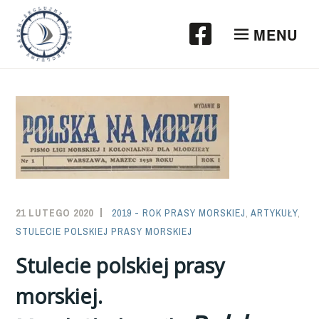
Przeskocz
do
MENU
treści
21 LUTEGO 2020
SAILOR-
2019 - ROK PRASY MORSKIEJ
,
ARTYKUŁY
,
STULECIE POLSKIEJ PRASY MORSKIEJ
ADMIN
Stulecie polskiej prasy
morskiej.