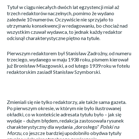
Tytuł w ciągu niecałych dwóch lat egzystencji miał aż
trzech redaktorów naczelnych, pomimo że wydano
zaledwie 10 numerów. Oczywiście nie sprzyjało to
utrzymaniu konsekwencji w redagowaniu, bo chociaż nad
wszystkim czuwał wydawca, to jednak każdy redaktor
odcisnął charakterystyczne piętno na tytule.
Pierwszym redaktorem był Stanisław Zadrożny, od numeru
trzeciego, wydanego w maju 1938 roku, pismem kierował
już Bronisław Miazgowski, a od lutego 1939 roku w fotelu
redaktorskim zasiadł Stanisław Szymborski.
Zmieniali się nie tylko redaktorzy, ale także sama gazeta.
Po pierwszym okresie, w którym nie było ilustrowanej
okładki, co w kontekście adresata tytułu było – jak się
wydaje – dużym błędem, redakcja zastosowała rysunek
charakterystyczny dla wydania „dorosłego”
Polski na
Morzu
, co jeszcze bardziej upodobniło obydwa tytuły