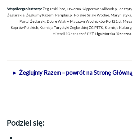
Współorganizatorzy:
Żeglarski.info
,
Tawerna Skipperów
,
Sailbook.pl
,
Zeszyty
Żeglarskie
,
Żeglujmy Razem
,
Periplus.pl
,
Polskie Szlaki Wodne
,
Marynistyka
,
Portal Żeglarski
,
Dobre Wiatry
,
Magazyn Wodniaków Port21.pl
,
Mesa
Kaprów Polskich
,
Komisja Turystyki Żeglarskiej ZG PTTK
,
Komisja Kultury,
Historii i Odznaczeń PZŻ
,
Liga Morska i Rzeczna
.
► Żeglujmy Razem – powrót na Stronę Główną
Podziel się: