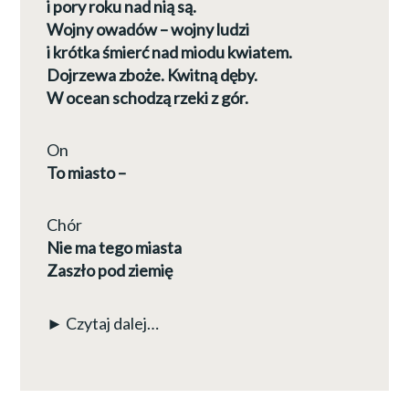
i pory roku nad nią są.
Wojny owadów – wojny ludzi
i krótka śmierć nad miodu kwiatem.
Dojrzewa zboże. Kwitną dęby.
W ocean schodzą rzeki z gór.
On
To miasto –
Chór
Nie ma tego miasta
Zaszło pod ziemię
► Czytaj dalej…