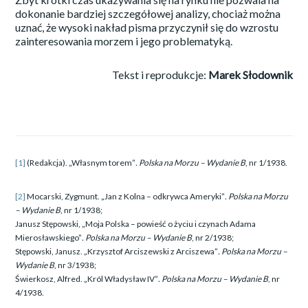
dokonanie bardziej szczegółowej analizy, chociaż można
uznać, że wysoki nakład pisma przyczynił się do wzrostu
zainteresowania morzem i jego problematyką.
Tekst i reprodukcje:
Marek Słodownik
[1]
(Redakcja). „Własnym torem”
. Polska na Morzu – Wydanie B
, nr 1/1938.
[2]
Mocarski, Zygmunt. „Jan z Kolna – odkrywca Ameryki”
. Polska na Morzu
– Wydanie B
, nr 1/1938;
Janusz Stępowski, „Moja Polska – powieść o życiu i czynach Adama
Mierosławskiego”
. Polska na Morzu – Wydanie B
, nr 2/1938;
Stępowski, Janusz. „Krzysztof Arciszewski z Arciszewa”
. Polska na Morzu –
Wydanie B
, nr 3/1938;
Świerkosz, Alfred. „Król Władysław IV”
. Polska na Morzu – Wydanie B
, nr
4/1938.