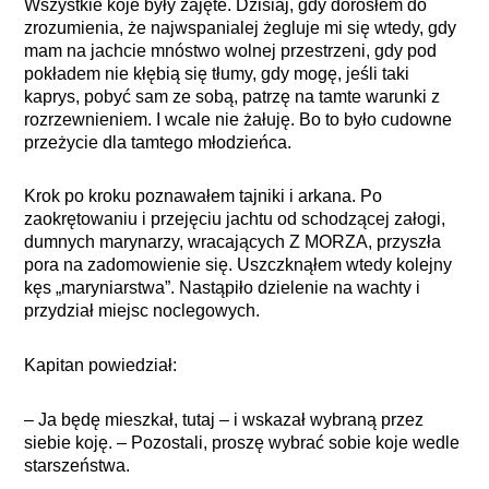
Wszystkie koje były zajęte. Dzisiaj, gdy dorosłem do
zrozumienia, że najwspanialej żegluje mi się wtedy, gdy
mam na jachcie mnóstwo wolnej przestrzeni, gdy pod
pokładem nie kłębią się tłumy, gdy mogę, jeśli taki
kaprys, pobyć sam ze sobą, patrzę na tamte warunki z
rozrzewnieniem. I wcale nie żałuję. Bo to było cudowne
przeżycie dla tamtego młodzieńca.
Krok po kroku poznawałem tajniki i arkana. Po
zaokrętowaniu i przejęciu jachtu od schodzącej załogi,
dumnych marynarzy, wracających Z MORZA, przyszła
pora na zadomowienie się. Uszczknąłem wtedy kolejny
kęs „maryniarstwa”. Nastąpiło dzielenie na wachty i
przydział miejsc noclegowych.
Kapitan powiedział:
– Ja będę mieszkał, tutaj – i wskazał wybraną przez
siebie koję. – Pozostali, proszę wybrać sobie koje wedle
starszeństwa.