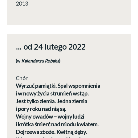
2013
… od 24 lutego 2022
(w
Kalendarzu Robaka
)
Chór
Wyrzuć pamiątki. Spal wspomnienia
i w nowy życia strumień wstąp.
Jest tylko ziemia. Jedna ziemia
i pory roku nad nią są.
Wojny owadów – wojny ludzi
i krótka śmierć nad miodu kwiatem.
Dojrzewa zboże. Kwitną dęby.