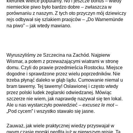
kierunek wielce popularny. No i jeszcze bonus – wtedy
niemieckie piwo było bardzo dobre – zwłaszcza w
porównaniu z naszym. Z tych oto przyczyn mój dziewiczy
rejs odbywał się szlakiem praojców – „Do Warnemünde
na piwo” – jak wtedy mawiano.
Wyruszyliśmy ze Szczecina na Zachód. Najpierw
Wismar, a potem z przeważającymi wiatrami w stronę
domu. Czyli do prawie przedmieścia Rostocku. Miejsce
dogodne i sprawdzone przez wielu poprzedników. Nie
trzeba płynąć daleko w głąb lądu. Cumowanie niemal u
bram tawerny. Tej tawerny! Osławionej i często wtedy
przez polski ludek żeglarski odwiedzanej. Mówiąc
szczerze nie wiem, jak naprawdę nazywał się ten lokal.
Ale u nas wystarczyło powiedzieć –
excusez le mot
–
„Pod cycem” i wszystko stawało się jasne.
Zauważ, jak wiele praktycznej wiedzy przyswajał w
owym czasie morski neofita już w pierwszym rejsie. Ta