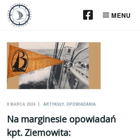
Przeskocz
do
MENU
treści
8 MARCA 2024
SAILOR-
ARTYKUŁY
,
OPOWIADANIA
ADMIN
Na marginesie opowiadań
kpt. Ziemowita: