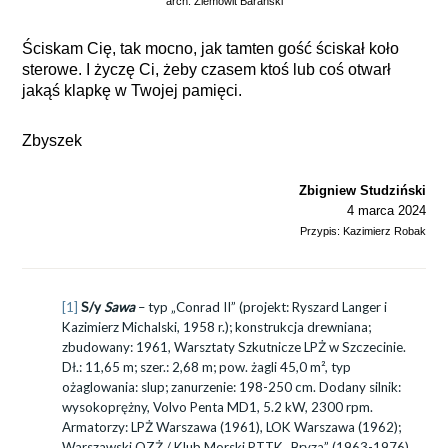
arch. Ziemowit Barański
Ściskam Cię, tak mocno, jak tamten gość ściskał koło
sterowe. I życzę Ci, żeby czasem ktoś lub coś otwarł
jakąś klapkę w Twojej pamięci.
Zbyszek
Zbigniew Studziński
4 marca 2024
Przypis: Kazimierz Robak
[1]
S/y
Sawa
– typ „Conrad II” (projekt: Ryszard Langer i
Kazimierz Michalski, 1958 r.); konstrukcja drewniana;
zbudowany: 1961, Warsztaty Szkutnicze LPŻ w Szczecinie.
Dł.: 11,65 m; szer.: 2,68 m; pow. żagli 45,0 m², typ
ożaglowania: slup; zanurzenie: 198-250 cm. Dodany silnik:
wysokoprężny, Volvo Penta MD1, 5.2 kW, 2300 rpm.
Armatorzy: LPŻ Warszawa (1961), LOK Warszawa (1962);
Warszawski OZŻ / Klub Morski PTTK „Bryza” (1963-1976).