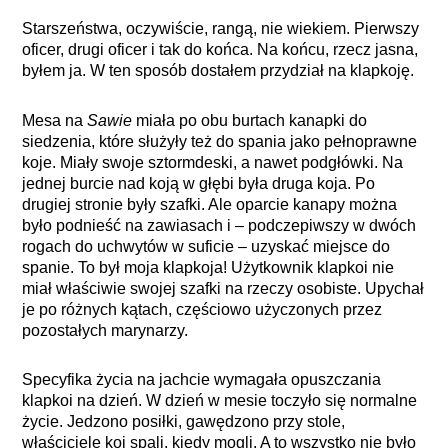
Starszeństwa, oczywiście, rangą, nie wiekiem. Pierwszy
oficer, drugi oficer i tak do końca. Na końcu, rzecz jasna,
byłem ja. W ten sposób dostałem przydział na klapkoję.
Mesa na
Sawie
miała po obu burtach kanapki do
siedzenia, które służyły też do spania jako pełnoprawne
koje. Miały swoje sztormdeski, a nawet podgłówki. Na
jednej burcie nad koją w głębi była druga koja. Po
drugiej stronie były szafki. Ale oparcie kanapy można
było podnieść na zawiasach i – podczepiwszy w dwóch
rogach do uchwytów w suficie – uzyskać miejsce do
spanie. To był moja klapkoja! Użytkownik klapkoi nie
miał właściwie swojej szafki na rzeczy osobiste. Upychał
je po różnych kątach, częściowo użyczonych przez
pozostałych marynarzy.
Specyfika życia na jachcie wymagała opuszczania
klapkoi na dzień. W dzień w mesie toczyło się normalne
życie. Jedzono posiłki, gawędzono przy stole,
właściciele koi spali, kiedy mogli. A to wszystko nie było