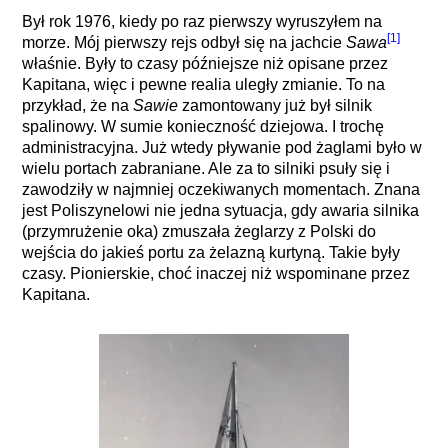
Był rok 1976, kiedy po raz pierwszy wyruszyłem na
[1]
morze. Mój pierwszy rejs odbył się na jachcie
Sawa
właśnie. Były to czasy późniejsze niż opisane przez
Kapitana, więc i pewne realia uległy zmianie. To na
przykład, że na
Sawie
zamontowany już był silnik
spalinowy. W sumie konieczność dziejowa. I trochę
administracyjna. Już wtedy pływanie pod żaglami było w
wielu portach zabraniane. Ale za to silniki psuły się i
zawodziły w najmniej oczekiwanych momentach. Znana
jest Poliszynelowi nie jedna sytuacja, gdy awaria silnika
(przymrużenie oka) zmuszała żeglarzy z Polski do
wejścia do jakieś portu za żelazną kurtyną. Takie były
czasy. Pionierskie, choć inaczej niż wspominane przez
Kapitana.