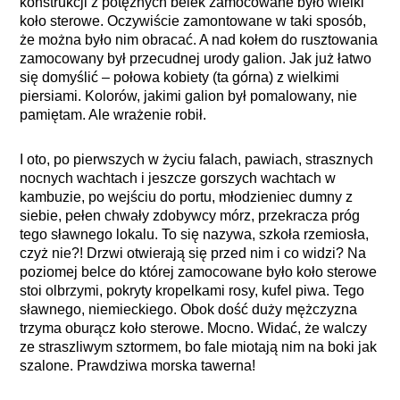
konstrukcji z potężnych belek zamocowane było wielki
koło sterowe. Oczywiście zamontowane w taki sposób,
że można było nim obracać. A nad kołem do rusztowania
zamocowany był przecudnej urody galion. Jak już łatwo
się domyślić – połowa kobiety (ta górna) z wielkimi
piersiami. Kolorów, jakimi galion był pomalowany, nie
pamiętam. Ale wrażenie robił.
I oto, po pierwszych w życiu falach, pawiach, strasznych
nocnych wachtach i jeszcze gorszych wachtach w
kambuzie, po wejściu do portu, młodzieniec dumny z
siebie, pełen chwały zdobywcy mórz, przekracza próg
tego sławnego lokalu. To się nazywa, szkoła rzemiosła,
czyż nie?! Drzwi otwierają się przed nim i co widzi? Na
poziomej belce do której zamocowane było koło sterowe
stoi olbrzymi, pokryty kropelkami rosy, kufel piwa. Tego
sławnego, niemieckiego. Obok dość duży mężczyzna
trzyma oburącz koło sterowe. Mocno. Widać, że walczy
ze straszliwym sztormem, bo fale miotają nim na boki jak
szalone. Prawdziwa morska tawerna!