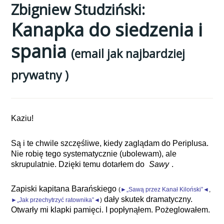
Zbigniew Studziński:
Kanapka do siedzenia i
spania
(email jak najbardziej
prywatny )
Kaziu!
Są i te chwile szczęśliwe, kiedy zaglądam do Periplusa.
Nie robię tego systematycznie (ubolewam), ale
skrupulatnie. Dzięki temu dotarłem do
„
Sawy
”
.
Zapiski kapitana Barańskiego
(
►„Sawą przez Kanał Kiloński”◄
,
dały skutek dramatyczny.
►„Jak przechytrzyć ratownika”◄
)
Otwarły mi klapki pamięci. I popłynąłem. Pożeglowałem.