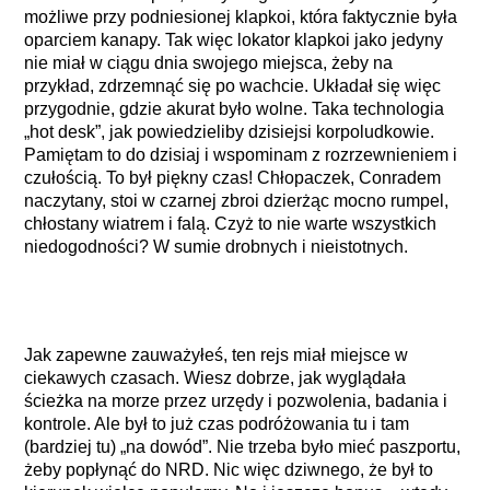
możliwe przy podniesionej klapkoi, która faktycznie była
oparciem kanapy. Tak więc lokator klapkoi jako jedyny
nie miał w ciągu dnia swojego miejsca, żeby na
przykład, zdrzemnąć się po wachcie. Układał się więc
przygodnie, gdzie akurat było wolne. Taka technologia
„hot desk”, jak powiedzieliby dzisiejsi korpoludkowie.
Pamiętam to do dzisiaj i wspominam z rozrzewnieniem i
czułością. To był piękny czas! Chłopaczek, Conradem
naczytany, stoi w czarnej zbroi dzierżąc mocno rumpel,
chłostany wiatrem i falą. Czyż to nie warte wszystkich
niedogodności? W sumie drobnych i nieistotnych.
Jak zapewne zauważyłeś, ten rejs miał miejsce w
ciekawych czasach. Wiesz dobrze, jak wyglądała
ścieżka na morze przez urzędy i pozwolenia, badania i
kontrole. Ale był to już czas podróżowania tu i tam
(bardziej tu) „na dowód”. Nie trzeba było mieć paszportu,
żeby popłynąć do NRD. Nic więc dziwnego, że był to