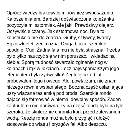
Oprócz wiedzy brakowało mi również wyposażenia.
Kalosze miałem. Bardziej doświadczona koleżanka
pożyczyła mi sztormiak. Ale jaki! Prawdziwy olejarz.
Oczywiście czarny. Jak sztormowa noc. Była to
konstrukcja nie do zdarcia. Gruby, sztywny, twardy.
Egzoszkielet rzec można. Długa bluza, szerokie
spodnie. Cud! Żadna fala mu nie była straszna. Trzeba
było tylko nauczyć się w nim poruszać. I wkładać na
siebie. Sporą trudność stwarzało zginanie nóg w
kolanach i rąk w łokciach. Lecz najwspanialszym jego
elementem była zydwestka! Żegluję już od lat,
próbowałem tego i owego. Ale, powtarzam, nie znam
niczego równie wspaniałego! Boczna część osłaniająca
uszy wiązana tasiemką pod brodą. Szerokie rondo
dające się formować w niemal dowolny sposób. Żaden
kaptur temu nie dorówna. Tylna część ronda była na tyle
szeroka, że skutecznie chroniła kark przed zalewaniem
wodą. Resztę ronda można było przygiąć i ułożyć
stosownie do wiatru i bryzgów fal. Albo deszczu.