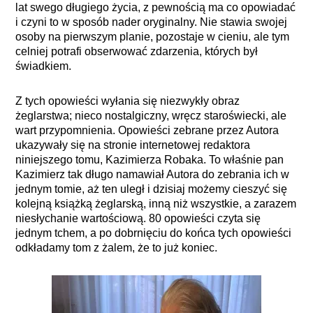
lat swego długiego życia, z pewnością ma co opowiadać
i czyni to w sposób nader oryginalny. Nie stawia swojej
osoby na pierwszym planie, pozostaje w cieniu, ale tym
celniej potrafi obserwować zdarzenia, których był
świadkiem.
Z tych opowieści wyłania się niezwykły obraz
żeglarstwa; nieco nostalgiczny, wręcz staroświecki, ale
wart przypomnienia. Opowieści zebrane przez Autora
ukazywały się na stronie internetowej redaktora
niniejszego tomu, Kazimierza Robaka. To właśnie pan
Kazimierz tak długo namawiał Autora do zebrania ich w
jednym tomie, aż ten uległ i dzisiaj możemy cieszyć się
kolejną książką żeglarską, inną niż wszystkie, a zarazem
niesłychanie wartościową. 80 opowieści czyta się
jednym tchem, a po dobrnięciu do końca tych opowieści
odkładamy tom z żalem, że to już koniec.