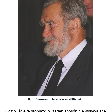
Kpt. Ziemowit Barański w 2004 roku
Oczywiście te drobiazgi w żaden sposób nie wpływające