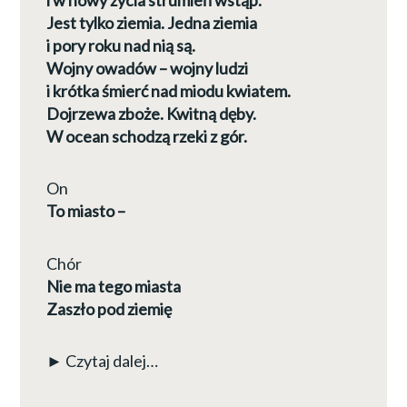
i w nowy życia strumień wstąp.
Jest tylko ziemia. Jedna ziemia
i pory roku nad nią są.
Wojny owadów – wojny ludzi
i krótka śmierć nad miodu kwiatem.
Dojrzewa zboże. Kwitną dęby.
W ocean schodzą rzeki z gór.
On
To miasto –
Chór
Nie ma tego miasta
Zaszło pod ziemię
► Czytaj dalej…