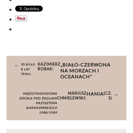
OTAGOWANE
BARAŃSKI
,
Nawigacja
JAK
KAZIMIERZ
„BIAŁO-CZERWONA
TO BYŁO
wpisu
ROBAK:
SIĘ
8 LAT
NA MORZACH I
TEMU.
OCEANACH”
RAZ
ZACZNIE
,
NUCKOWSKI
,
MARIUSZ
HANIA
(CZ.
MIĘDZYNARODOWA
CHMIELEWSKI:
1)
SZKOŁA POD ŻAGLAMI
SŁODOWNIK
,
KRZYSZTOFA
ZIEMOWIT
BARANOWSKIEGO
1988/1989
BARAŃSKI