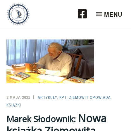
Przeskocz
do
MENU
treści
3 MAJA 2021
SAILOR-
ARTYKUŁY
,
KPT. ZIEMOWIT OPOWIADA
,
KSIĄŻKI
ADMIN
Nowa
Marek Słodownik:
książka Ziemowita