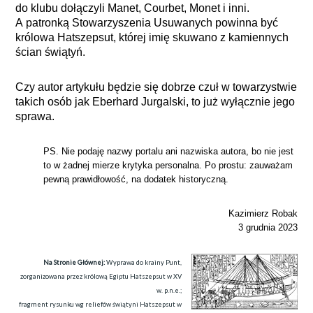
do klubu dołączyli Manet, Courbet, Monet i inni.
A patronką Stowarzyszenia Usuwanych powinna być
królowa Hatszepsut, której imię skuwano z kamiennych
ścian świątyń.
Czy autor artykułu będzie się dobrze czuł w towarzystwie
takich osób jak Eberhard Jurgalski, to już wyłącznie jego
sprawa.
PS. Nie podaję nazwy portalu ani nazwiska autora, bo nie jest
to w żadnej mierze krytyka personalna. Po prostu: zauważam
pewną prawidłowość, na dodatek historyczną.
Kazimierz Robak
3 grudnia 2023
Na Stronie Głównej:
Wyprawa do krainy Punt,
zorganizowana przez królową Egiptu Hatszepsut w XV
w. p.n.e.;
fragment rysunku wg reliefów świątyni Hatszepsut w