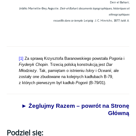
Deir el Bahari;
źródło: Mariette‐Bey, Auguste.
Deir‐el‐Bahari: documents topographiques, historiques et
ethnographiques
recueillis dans ce temple
. Leipzig : J. C. Hinrichs, 1877; tabl. 6.
[1]
Za sprawą Krzysztofa Baranowskiego powstała
Pogoria
i
Fryderyk Chopin
. Trzecią polską konstrukcją jest
Dar
Młodzieży
. Tak, pamiętam o istnieniu
Iskry
i
Oceanii
, ale
zostały one zbudowane na kolejnych kadłubach B-79,
z których pierwszym był kadłub
Pogorii
(B-79/01).
► Żeglujmy Razem – powrót na Stronę
Główną
Podziel się: