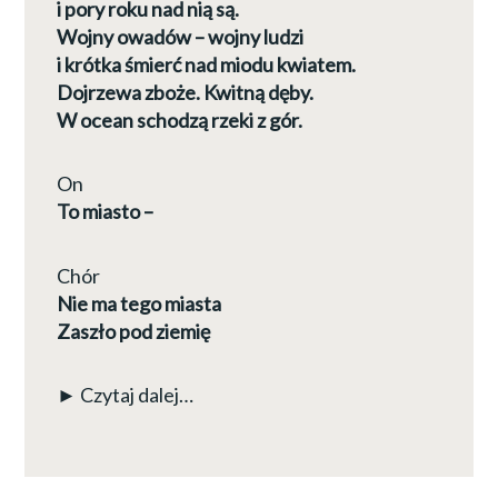
i pory roku nad nią są.
Wojny owadów – wojny ludzi
i krótka śmierć nad miodu kwiatem.
Dojrzewa zboże. Kwitną dęby.
W ocean schodzą rzeki z gór.
On
To miasto –
Chór
Nie ma tego miasta
Zaszło pod ziemię
► Czytaj dalej…