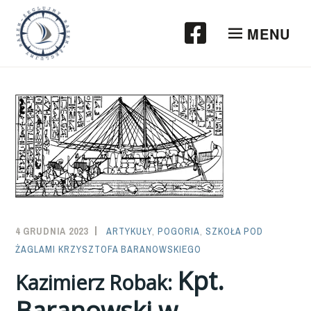
Przeskocz
do
MENU
treści
4 GRUDNIA 2023
SAILOR-
ARTYKUŁY
,
POGORIA
,
SZKOŁA POD
ŻAGLAMI KRZYSZTOFA BARANOWSKIEGO
ADMIN
Kpt.
Kazimierz Robak:
Baranowski w