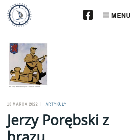
Przeskocz
do
MENU
treści
13 MARCA 2022
SAILOR-
ARTYKUŁY
ADMIN
Jerzy Porębski z
brązu