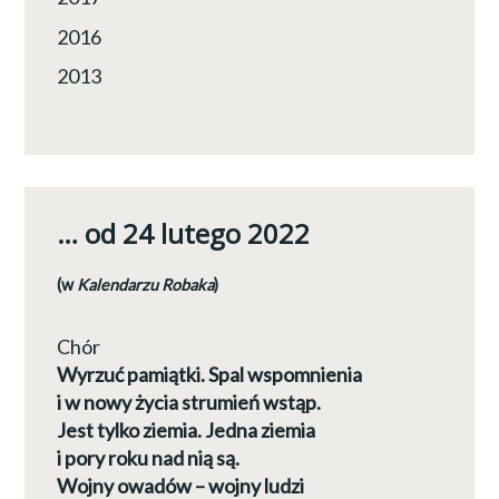
2016
2013
… od 24 lutego 2022
(w
Kalendarzu Robaka
)
Chór
Wyrzuć pamiątki. Spal wspomnienia
i w nowy życia strumień wstąp.
Jest tylko ziemia. Jedna ziemia
i pory roku nad nią są.
Wojny owadów – wojny ludzi