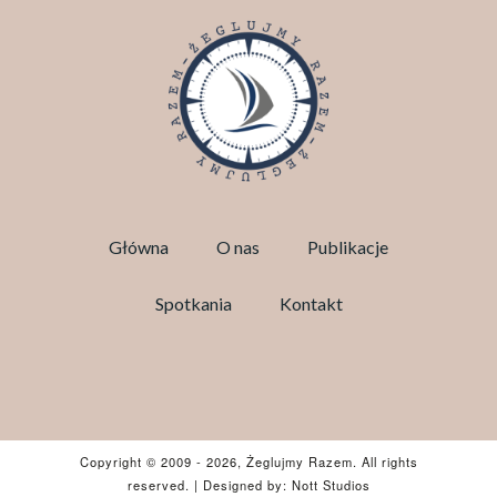
Główna
O nas
Publikacje
Spotkania
Kontakt
Facebook
Copyright © 2009
- 2026, Żeglujmy Razem. All rights
reserved.
|
Designed by:
Nott Studios