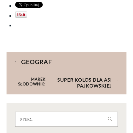
OTAGOWANE
JERZY
Nawigacja
PORĘBSKI
,
GEOGRAF
wpisu
JUREK
,
JUREK
MAREK
SUPER KOLOS DLA ASI
PORĘBSKI
,
SŁODOWNIK:
PAJKOWSKIEJ
POMNIK
,
POPŁYNĘLI
KOLEDZY
W
Szukaj:
REJS
,
PORĘBA
,