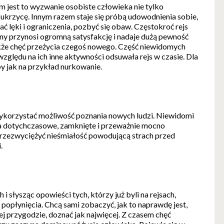
em jest to wyzwanie osobiste człowieka nie tylko
cukrzycę. Innym razem staje się próbą udowodnienia sobie,
ać lęki i ograniczenia, pozbyć się obaw. Częstokroć rejs
dany przynosi ogromną satysfakcję i nadaje dużą pewność
akże chęć przeżycia czegoś nowego. Część niewidomych
względu na ich inne aktywności odsuwała rejs w czasie. Dla
by jak na przykład nurkowanie.
 wykorzystać możliwość poznania nowych ludzi. Niewidomi
za dotychczasowe, zamknięte i przeważnie mocno
rzezwyciężyć nieśmiałość powodującą strach przed
.
i słysząc opowieści tych, którzy już byli na rejsach,
 popłynięcia. Chcą sami zobaczyć, jak to naprawdę jest,
j przygodzie, doznać jak najwięcej. Z czasem chęć