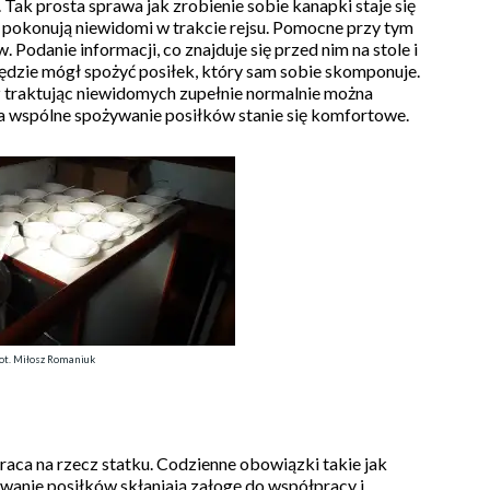
 Tak prosta sprawa jak zrobienie sobie kanapki staje się
ą pokonują niewidomi w trakcie rejsu. Pomocne przy tym
 Podanie informacji, co znajduje się przed nim na stole i
ędzie mógł spożyć posiłek, który sam sobie skomponuje.
az traktując niewidomych zupełnie normalnie można
 a wspólne spożywanie posiłków stanie się komfortowe.
ot. Miłosz Romaniuk
praca na rzecz statku. Codzienne obowiązki takie jak
wanie posiłków skłaniają załogę do współpracy i