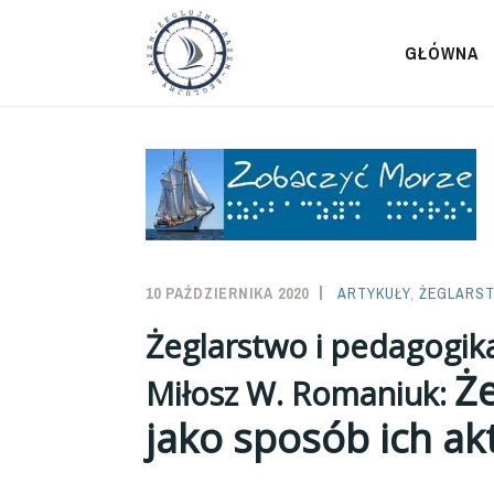
Przeskocz
do
GŁÓWNA
treści
10 PAŹDZIERNIKA 2020
SAILOR-
ARTYKUŁY
,
ŻEGLARST
ADMIN
Żeglarstwo i pedagogik
Ż
Miłosz W. Romaniuk:
jako sposób ich akty