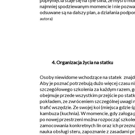
popłynięcia staje się na tyle silna, że myśl o
najmniej spodziewanym momencie i nie pozwa
odsuwane są na dalszy plan, a działania podp
autora)
4. Organizacja życia na statku
Osoby niewidome wchodzące na statek znajdu
Aby je poznać potrzebują dużo więcej czasu n
szczegółowego szkolenia za każdym razem, gd
obejmuje przede wszystkim przejście po statku
pokładem, ze zwróceniem szczególnej uwagi n
trafić wszędzie. Ze swojej koi (miejsca gdzie ś
kambuza (kuchnia). W momencie, gdy załoga p
po nowej przestrzeni można rozpocząć szkolen
zamocowania konkretnych lin oraz ich przeznac
nauka obsługi steru, zapoznanie z zasadami 