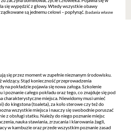
 morzu zaczyna dominować życie człowieka. Pojawia się w
la się wypędzić z głowy. Wtedy wszystkie obawy
orządkowane są jednemu celowi – popłynąć.
(badania własne
ją się przez moment w zupełnie nieznanym środowisku.
iż widzący. Stąd konieczność przeprowadzenia
y na pokładzie pojawia się nowa załoga. Szkolenie
 i poznanie całego pokładu oraz tego, co znajduje się pod
a charakterystyczne miejsca. Niewidomy musi umieć
pi) do kingstona (toaleta), za koło sterowe czy też do
ozna wszystkie miejsca i nauczy się swobodnie poruszać
ie z obsługi statku. Należy do niego poznanie miejsc
zenia, nauka stawiania, zrzucania i klarowania żagli,
pracy w kambuzie oraz przede wszystkim poznanie zasad