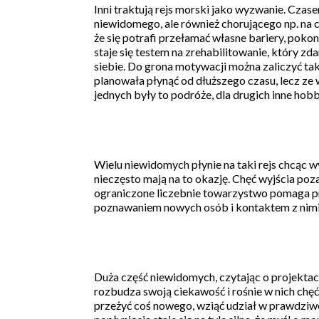
Inni traktują rejs morski jako wyzwanie. Czas
niewidomego, ale również chorującego np. na 
że się potrafi przełamać własne bariery, pokon
staje się testem na zrehabilitowanie, który z
siebie. Do grona motywacji można zaliczyć t
planowała płynąć od dłuższego czasu, lecz ze 
jednych były to podróże, dla drugich inne hob
Wielu niewidomych płynie na taki rejs chcąc
nieczęsto mają na to okazję. Chęć wyjścia po
ograniczone liczebnie towarzystwo pomaga p
poznawaniem nowych osób i kontaktem z nimi
Duża część niewidomych, czytając o projektach 
rozbudza swoją ciekawość i rośnie w nich chęć
przeżyć coś nowego, wziąć udział w prawdziwe