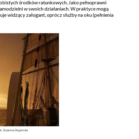
sobistych środków ratunkowych. Jako pełnoprawni
samodzielni w swoich działaniach. W praktyce mogą
e widzący załogant, oprócz służby na oku (pełnienia
t. Zuzanna Stępińska