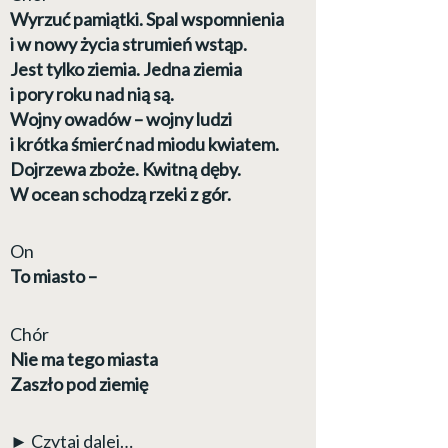
Wyrzuć pamiątki. Spal wspomnienia
i w nowy życia strumień wstąp.
Jest tylko ziemia. Jedna ziemia
i pory roku nad nią są.
Wojny owadów – wojny ludzi
i krótka śmierć nad miodu kwiatem.
Dojrzewa zboże. Kwitną dęby.
W ocean schodzą rzeki z gór.
On
To miasto –
Chór
Nie ma tego miasta
Zaszło pod ziemię
► Czytaj dalej…