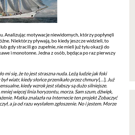
zu. Analizując motywacje niewidomych, którzy popłynęli
żne. Niektórzy pływają, bo kiedy jeszcze widzieli, to
ub gdy stracili go zupełnie, nie mieli już tylu okazji do
kawe i monotonne. Jedna z osób, będąca po raz pierwszy
 się, że to jest straszna nuda. Leżą ludzie jak foki
 był wiatr, kiedy słońce przenikało przez chmury
[…].
Już
nsualne, kiedy wzrok jest słabszy są dużo silniejsze.
, mniej więcej linia horyzontu, morza. Sam szum, dźwięk,
ażenie. Matka znalazła na Internecie ten projekt Zobaczyć
ł, a ja od razu wysłałem zgłoszenie. No i jestem. Morze