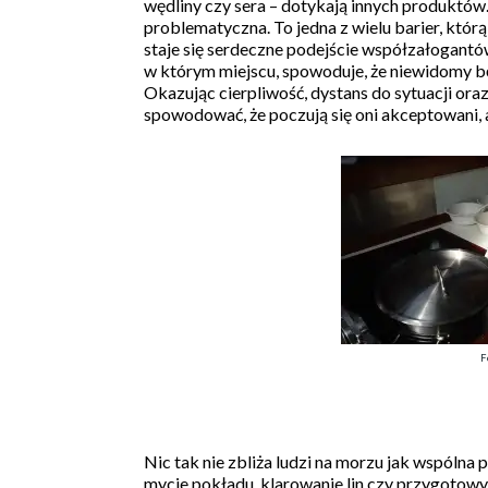
wędliny czy sera – dotykają innych produktów.
problematyczna. To jedna z wielu barier, któr
staje się serdeczne podejście współzałogantów.
w którym miejscu, spowoduje, że niewidomy b
Okazując cierpliwość, dystans do sytuacji or
spowodować, że poczują się oni akceptowani,
F
Nic tak nie zbliża ludzi na morzu jak wspólna 
mycie pokładu, klarowanie lin czy przygotowy