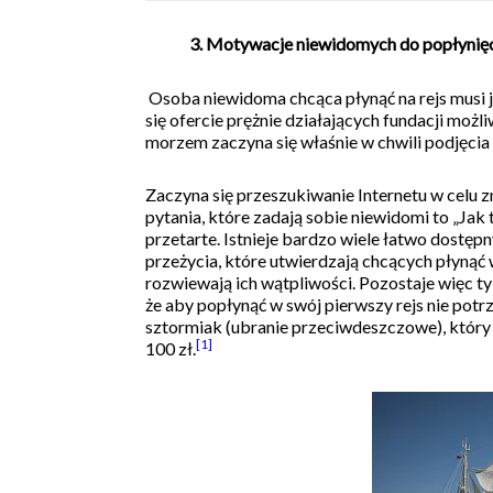
3. Motywacje niewidomych do popłynięc
Osoba niewidoma chcąca płynąć na rejs musi je
się ofercie prężnie działających fundacji moż
morzem zaczyna się właśnie w chwili podjęcia d
Zaczyna się przeszukiwanie Internetu w celu zn
pytania, które zadają sobie niewidomi to „Jak ta
przetarte. Istnieje bardzo wiele łatwo dostęp
przeżycia, które utwierdzają chcących płyną
rozwiewają ich wątpliwości. Pozostaje więc ty
że aby popłynąć w swój pierwszy rejs nie potrz
sztormiak (ubranie przeciwdeszczowe), który 
[1]
100 zł.