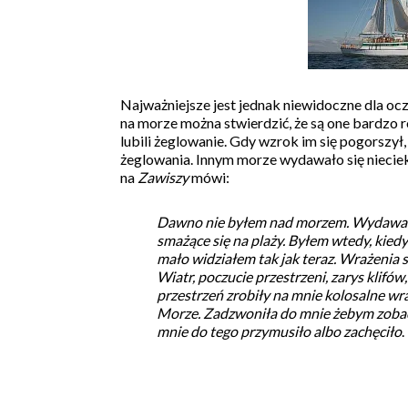
Najważniejsze jest jednak niewidoczne dla oc
na morze można stwierdzić, że są one bardzo ró
lubili żeglowanie. Gdy wzrok im się pogorszył, l
żeglowania. Innym morze wydawało się niecie
na
Zawiszy
mówi:
Dawno nie byłem nad morzem. Wydawało mi
smażące się na plaży. Byłem wtedy, kiedy
mało widziałem tak jak teraz. Wrażenia se
Wiatr, poczucie przestrzeni, zarys klifów
przestrzeń zrobiły na mnie kolosalne wr
Morze. Zadzwoniła do mnie żebym zobaczy
mnie do tego przymusiło albo zachęciło
.