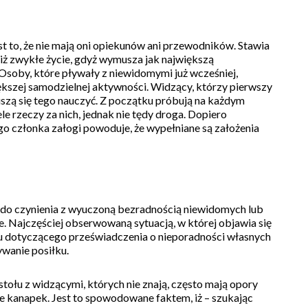
 to, że nie mają oni opiekunów ani przewodników. Stawia
niż zwykłe życie, gdyż wymusza jak największą
Osoby, które pływały z niewidomymi już wcześniej,
ększej samodzielnej aktywności. Widzący, którzy pierwszy
szą się tego nauczyć. Z początku próbują na każdym
le rzeczy za nich,
jednak
nie tędy droga. Dopiero
 członka załogi powoduje, że wypełniane są założenia
a do czynienia z wyuczoną bezradnością niewidomych lub
e. Najczęściej obserwowaną sytuacją, w której objawia się
u dotyczącego przeświadczenia o nieporadności własnych
wanie posiłku.
stołu z widzącymi, których nie znają, często mają opory
kanapek. Jest to spowodowane faktem, iż – szukając