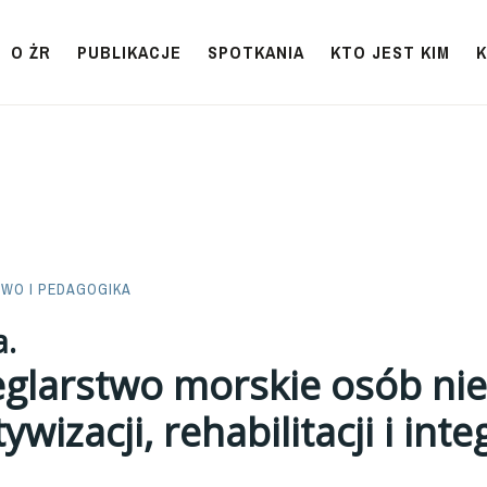
O ŻR
PUBLIKACJE
SPOTKANIA
KTO JEST KIM
WO I PEDAGOGIKA
a.
eglarstwo morskie osób ni
wizacji, rehabilitacji i inte