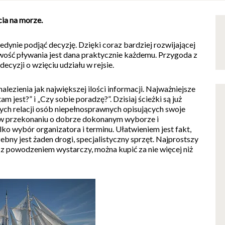
ia na morze.
dynie podjąć decyzję. Dzięki coraz bardziej rozwijającej
liwość pływania jest dana praktycznie każdemu. Przygoda z
ecyzji o wzięciu udziału w rejsie.
alezienia jak największej ilości informacji. Najważniejsze
m jest?” i „Czy sobie poradzę?”. Dzisiaj ścieżki są już
nych relacji osób niepełnosprawnych opisujących swoje
ć w przekonaniu o dobrze dokonanym wyborze i
lko wybór organizatora i terminu. Ułatwieniem jest fakt,
ebny jest żaden drogi, specjalistyczny sprzęt. Najprostszy
z powodzeniem wystarczy, można kupić za nie więcej niż