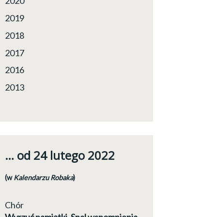
2020
2019
2018
2017
2016
2013
… od 24 lutego 2022
(w
Kalendarzu Robaka
)
Chór
Wyrzuć pamiątki. Spal wspomnienia