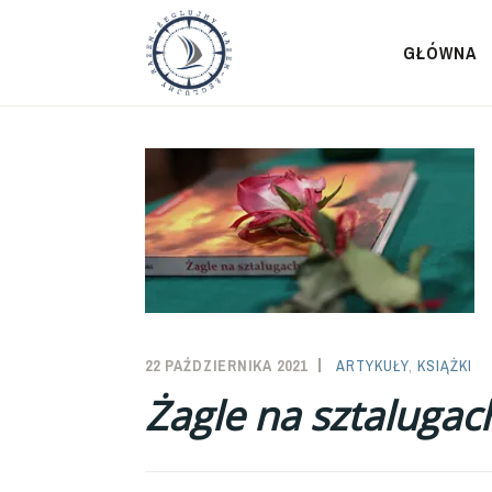
Przeskocz
do
GŁÓWNA
treści
22 PAŹDZIERNIKA 2021
SAILOR-
ARTYKUŁY
,
KSIĄŻKI
ADMIN
Żagle na sztalugac