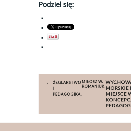
Podziel się:
Nawigacja
MIŁOSZ W.
WYCHOW
ŻEGLARSTWO
wpisu
ROMANIUK:
MORSKIE 
I
MIEJSCE 
PEDAGOGIKA.
KONCEPC
PEDAGOG