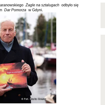
 Baranowskiego
„
Żagle na sztalugach
”
odbyło się
um
„
Dar Pomorza
”
w Gdyni.