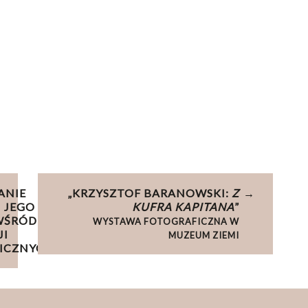
ANIE
4.
CZYM JEST
„KRZYSZTOF BARANOWSKI:
(4/4)
Z
I JEGO
WYCHOWANIE
KUFRA KAPITANA
”
WŚRÓD
MORSKIE?
WYSTAWA FOTOGRAFICZNA W
JI
MUZEUM ZIEMI
ICZNYCH.