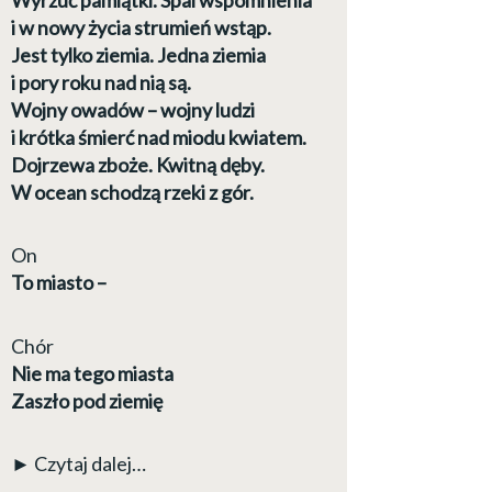
i w nowy życia strumień wstąp.
Jest tylko ziemia. Jedna ziemia
i pory roku nad nią są.
Wojny owadów – wojny ludzi
i krótka śmierć nad miodu kwiatem.
Dojrzewa zboże. Kwitną dęby.
W ocean schodzą rzeki z gór.
On
To miasto –
Chór
Nie ma tego miasta
Zaszło pod ziemię
► Czytaj dalej…