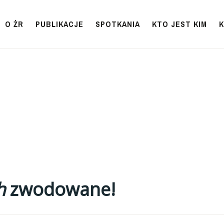
O ŻR
PUBLIKACJE
SPOTKANIA
KTO JEST KIM
h
zwodowane!