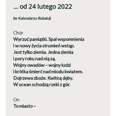
… od 24 lutego 2022
(w
Kalendarzu Robaka
)
Chór
Wyrzuć pamiątki. Spal wspomnienia
i w nowy życia strumień wstąp.
Jest tylko ziemia. Jedna ziemia
i pory roku nad nią są.
Wojny owadów – wojny ludzi
i krótka śmierć nad miodu kwiatem.
Dojrzewa zboże. Kwitną dęby.
W ocean schodzą rzeki z gór.
On
To miasto –