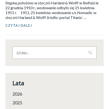
GIGANTY
Stępkę położono w stoczni Harland & Wolff w Belfaście
(2/4)
22 grudnia 1910 r., wodowanie odbyło się 25 kwietnia
1911 r. 1911, 25 kwietnia: wodowanie s/s Nomadic w
stoczni Harland & Wolff źródło: portal Titanic: …
CZYTAJ DALEJ
KAZIMIERZ
ROBAK:
HISTORIA
JEDNEGO
PAROWCA.
1.
Szukaj:
S/S
NOMADIC
.
LUKSUSOWE
POCZĄTKI
(1/4)
Lata
2026
2025