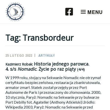
Przeskocz
do
MENU
treści
Tag:
Transbordeur
25 LUTEGO 2022
SAILOR-
ARTYKUŁY
ADMIN
Historia jednego parowca.
Kazimierz Robak:
4.
s/s
Nomadic
. Życie po raz piąty
(4/4)
W 1999 roku, stojący na Sekwanie Nomadic nie otrzymał
certyfikatu bezpieczeństwa, restauracja zbankrutowała,
armator zmarł. Statek został przejęty przez Port
Autonome de Paris i przeznaczony do złomowania. 2000,
10 stycznia, Paryż: Nomadic na Sekwanie przy bulwarze
Port Debilly fot. Agateller (Anthony Atkielski) źródło:
Wikipedia 2003, Paryż: Nomadic na Sekwanie przed