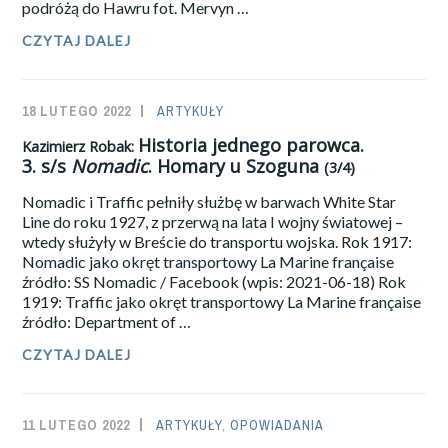
podróżą do Hawru fot. Mervyn …
CZYTAJ DALEJ
KAZIMIERZ
ROBAK:
HISTORIA
JEDNEGO
18 LUTEGO 2022
SAILOR-
ARTYKUŁY
PAROWCA.
4.
ADMIN
Historia jednego parowca.
Kazimierz Robak:
S/S
3.
s/s
Nomadic
. Homary u Szoguna
NOMADIC
.
(3/4)
ŻYCIE
Nomadic i Traffic pełniły służbę w barwach White Star
PO
RAZ
Line do roku 1927, z przerwą na lata I wojny światowej –
PIĄTY
wtedy służyły w Breście do transportu wojska. Rok 1917:
(4/4)
Nomadic jako okręt transportowy La Marine française
źródło: SS Nomadic / Facebook (wpis: 2021-06-18) Rok
1919: Traffic jako okręt transportowy La Marine française
źródło: Department of …
CZYTAJ DALEJ
KAZIMIERZ
ROBAK:
HISTORIA
JEDNEGO
11 LUTEGO 2022
SAILOR-
ARTYKUŁY
,
OPOWIADANIA
PAROWCA.
3.