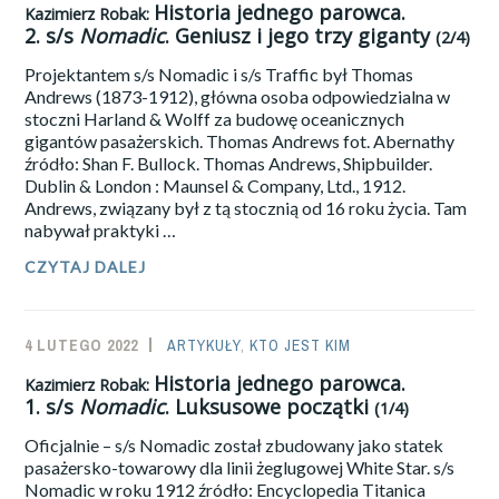
ADMIN
Historia jednego parowca.
Kazimierz Robak:
S/S
2.
s/s
Nomadic
. Geniusz i jego trzy giganty
NOMADIC
.
(2/4)
HOMARY
Projektantem s/s Nomadic i s/s Traffic był Thomas
U
SZOGUNA
Andrews (1873-1912), główna osoba odpowiedzialna w
stoczni Harland & Wolff za budowę oceanicznych
(3/4)
gigantów pasażerskich. Thomas Andrews fot. Abernathy
źródło: Shan F. Bullock. Thomas Andrews, Shipbuilder.
Dublin & London : Maunsel & Company, Ltd., 1912.
Andrews, związany był z tą stocznią od 16 roku życia. Tam
nabywał praktyki …
CZYTAJ DALEJ
KAZIMIERZ
ROBAK:
HISTORIA
JEDNEGO
4 LUTEGO 2022
SAILOR-
ARTYKUŁY
,
KTO JEST KIM
PAROWCA.
2.
ADMIN
Historia jednego parowca.
Kazimierz Robak:
S/S
1.
s/s
Nomadic
. Luksusowe początki
NOMADIC
.
(1/4)
GENIUSZ
Oficjalnie – s/s Nomadic został zbudowany jako statek
I
JEGO
pasażersko-towarowy dla linii żeglugowej White Star. s/s
TRZY
Nomadic w roku 1912 źródło: Encyclopedia Titanica