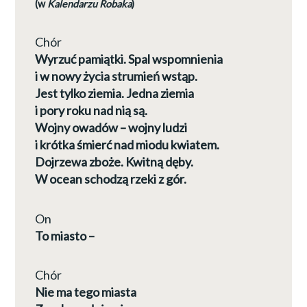
(w
Kalendarzu Robaka
)
Chór
Wyrzuć pamiątki. Spal wspomnienia
i w nowy życia strumień wstąp.
Jest tylko ziemia. Jedna ziemia
i pory roku nad nią są.
Wojny owadów – wojny ludzi
i krótka śmierć nad miodu kwiatem.
Dojrzewa zboże. Kwitną dęby.
W ocean schodzą rzeki z gór.
On
To miasto –
Chór
Nie ma tego miasta