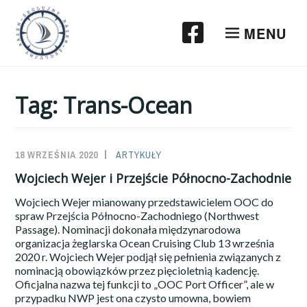
Przeskocz
do
MENU
treści
Tag:
Trans-Ocean
18 WRZEŚNIA 2020
SAILOR-
ARTYKUŁY
ADMIN
Wojciech Wejer i Przejście Północno-Zachodnie
Wojciech Wejer mianowany przedstawicielem OOC do
spraw Przejścia Północno-Zachodniego (Northwest
Passage). Nominacji dokonała międzynarodowa
organizacja żeglarska Ocean Cruising Club 13 września
2020 r. Wojciech Wejer podjął się pełnienia związanych z
nominacją obowiązków przez pięcioletnią kadencję.
Oficjalna nazwa tej funkcji to „OOC Port Officer”, ale w
przypadku NWP jest ona czysto umowna, bowiem