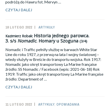
podróżą do Hawru fot. Mervyn …
CZYTAJ DALEJ
KAZIMIERZ
ROBAK:
HISTORIA
JEDNEGO
18 LUTEGO 2022
SAILOR-
ARTYKUŁY
PAROWCA.
4.
ADMIN
Historia jednego parowca.
Kazimierz Robak:
S/S
3.
s/s
Nomadic
. Homary u Szoguna
NOMADIC
.
(3/4)
ŻYCIE
Nomadic i Traffic pełniły służbę w barwach White Star
PO
RAZ
Line do roku 1927, z przerwą na lata I wojny światowej –
PIĄTY
wtedy służyły w Breście do transportu wojska. Rok 1917:
(4/4)
Nomadic jako okręt transportowy La Marine française
źródło: SS Nomadic / Facebook (wpis: 2021-06-18) Rok
1919: Traffic jako okręt transportowy La Marine française
źródło: Department of …
CZYTAJ DALEJ
KAZIMIERZ
ROBAK:
HISTORIA
JEDNEGO
11 LUTEGO 2022
SAILOR-
ARTYKUŁY
,
OPOWIADANIA
PAROWCA.
3.