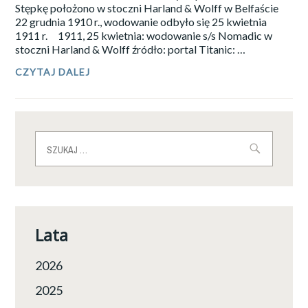
GIGANTY
Stępkę położono w stoczni Harland & Wolff w Belfaście
(2/4)
22 grudnia 1910 r., wodowanie odbyło się 25 kwietnia
1911 r. 1911, 25 kwietnia: wodowanie s/s Nomadic w
stoczni Harland & Wolff źródło: portal Titanic: …
CZYTAJ DALEJ
KAZIMIERZ
ROBAK:
HISTORIA
JEDNEGO
PAROWCA.
1.
Szukaj:
S/S
NOMADIC
.
LUKSUSOWE
POCZĄTKI
(1/4)
Lata
2026
2025