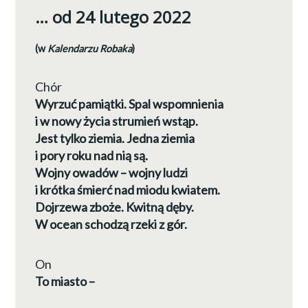
… od 24 lutego 2022
(w
Kalendarzu Robaka
)
Chór
Wyrzuć pamiątki. Spal wspomnienia
i w nowy życia strumień wstąp.
Jest tylko ziemia. Jedna ziemia
i pory roku nad nią są.
Wojny owadów – wojny ludzi
i krótka śmierć nad miodu kwiatem.
Dojrzewa zboże. Kwitną dęby.
W ocean schodzą rzeki z gór.
On
To miasto –