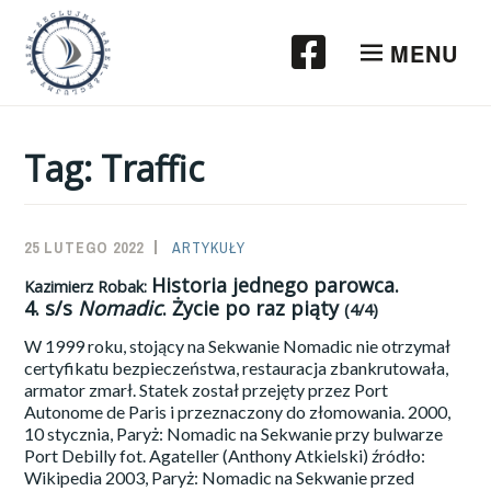
Przeskocz
do
MENU
treści
Tag:
Traffic
25 LUTEGO 2022
SAILOR-
ARTYKUŁY
ADMIN
Historia jednego parowca.
Kazimierz Robak:
4.
s/s
Nomadic
. Życie po raz piąty
(4/4)
W 1999 roku, stojący na Sekwanie Nomadic nie otrzymał
certyfikatu bezpieczeństwa, restauracja zbankrutowała,
armator zmarł. Statek został przejęty przez Port
Autonome de Paris i przeznaczony do złomowania. 2000,
10 stycznia, Paryż: Nomadic na Sekwanie przy bulwarze
Port Debilly fot. Agateller (Anthony Atkielski) źródło:
Wikipedia 2003, Paryż: Nomadic na Sekwanie przed