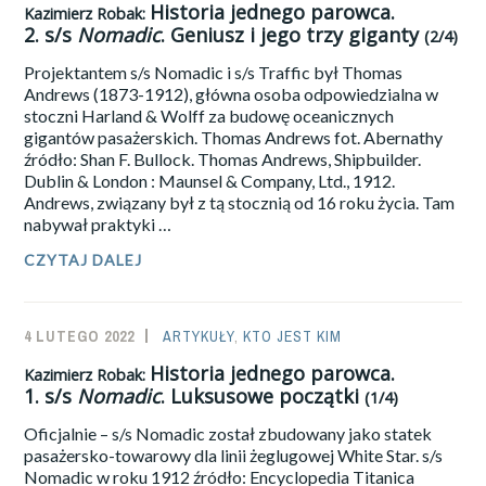
ADMIN
Historia jednego parowca.
Kazimierz Robak:
S/S
2.
s/s
Nomadic
. Geniusz i jego trzy giganty
NOMADIC
.
(2/4)
HOMARY
Projektantem s/s Nomadic i s/s Traffic był Thomas
U
SZOGUNA
Andrews (1873-1912), główna osoba odpowiedzialna w
stoczni Harland & Wolff za budowę oceanicznych
(3/4)
gigantów pasażerskich. Thomas Andrews fot. Abernathy
źródło: Shan F. Bullock. Thomas Andrews, Shipbuilder.
Dublin & London : Maunsel & Company, Ltd., 1912.
Andrews, związany był z tą stocznią od 16 roku życia. Tam
nabywał praktyki …
CZYTAJ DALEJ
KAZIMIERZ
ROBAK:
HISTORIA
JEDNEGO
4 LUTEGO 2022
SAILOR-
ARTYKUŁY
,
KTO JEST KIM
PAROWCA.
2.
ADMIN
Historia jednego parowca.
Kazimierz Robak:
S/S
1.
s/s
Nomadic
. Luksusowe początki
NOMADIC
.
(1/4)
GENIUSZ
Oficjalnie – s/s Nomadic został zbudowany jako statek
I
JEGO
pasażersko-towarowy dla linii żeglugowej White Star. s/s
TRZY
Nomadic w roku 1912 źródło: Encyclopedia Titanica