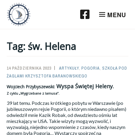
Przeskocz
do
MENU
treści
Tag:
św. Helena
14 PAŹDZIERNIKA 2023
SAILOR-
ARTYKUŁY
,
POGORIA
,
SZKOŁA POD
ŻAGLAMI KRZYSZTOFA BARANOWSKIEGO
ADMIN
Wyspa Świętej Heleny.
Wojciech Przybyszewski:
Z cyklu „Wygrzebane z lamusa”.
39 lat temu. Podczas krótkiego pobytu w Warszawie (po
jubileuszowym rejsie Pogorii, o którym niedawno pisałem)
odwiedził mnie Kazik Robak, od dwudziestu ośmiu lat
mieszkający w USA. Takie wizyty mogą wyzwolić, i
wyzwalają, niejedno wspomnienie z czasów, kiedy naszym
domem była Pogoria… Wystarczy spojrzeć na