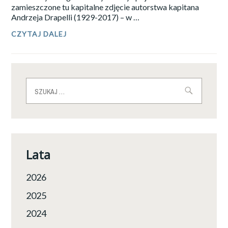
zamieszczone tu kapitalne zdjęcie autorstwa kapitana
Andrzeja Drapelli (1929-2017) – w …
CZYTAJ DALEJ
WOJCIECH
PRZYBYSZEWSKI:
WYSPA
ŚWIĘTEJ
HELENY.
Z
Szukaj:
CYKLU
„WYGRZEBANE
Z
LAMUSA”.
Lata
2026
2025
2024