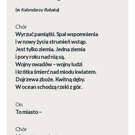
(w
Kalendarzu Robaka
)
Chór
Wyrzuć pamiątki. Spal wspomnienia
i w nowy życia strumień wstąp.
Jest tylko ziemia. Jedna ziemia
i pory roku nad nią są.
Wojny owadów – wojny ludzi
i krótka śmierć nad miodu kwiatem.
Dojrzewa zboże. Kwitną dęby.
W ocean schodzą rzeki z gór.
On
To miasto –
Chór