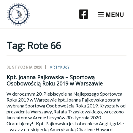
Przeskocz
do
MENU
treści
Tag:
Rote 66
31 STYCZNIA 2020
SAILOR-
ARTYKUŁY
ADMIN
Kpt. Joanna Pajkowska – Sportową
Osobowością Roku 2019 w Warszawie
W dorocznym 20. Plebiscycie na Najlepszego Sportowca
Roku 2019 w Warszawie kpt. Joanna Pajkowska została
wybrana Sportową Osobowością Roku 2019. Kryształy od
prezydenta Warszawy, Rafała Trzaskowskiego, wręczono
laureatom w Arenie Ursynów 30 stycznia 2020.
Gratulujemy! Kpt. Pajkowska jest obecnie w Anglii, gdzie
– wraz z co-skiperką Amerykanką Charlene Howard –