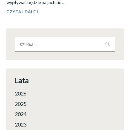
wypływać będzie na jachcie …
KPT.
CZYTAJ DALEJ
JOANNA
PAJKOWSKA
–
SPORTOWĄ
OSOBOWOŚCIĄ
Szukaj:
ROKU
2019
W
WARSZAWIE
Lata
2026
2025
2024
2023