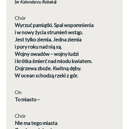
(w
Kalendarzu Robaka
)
Chór
Wyrzuć pamiątki. Spal wspomnienia
i w nowy życia strumień wstąp.
Jest tylko ziemia. Jedna ziemia
i pory roku nad nią są.
Wojny owadów – wojny ludzi
i krótka śmierć nad miodu kwiatem.
Dojrzewa zboże. Kwitną dęby.
W ocean schodzą rzeki z gór.
On
To miasto –
Chór
Nie ma tego miasta