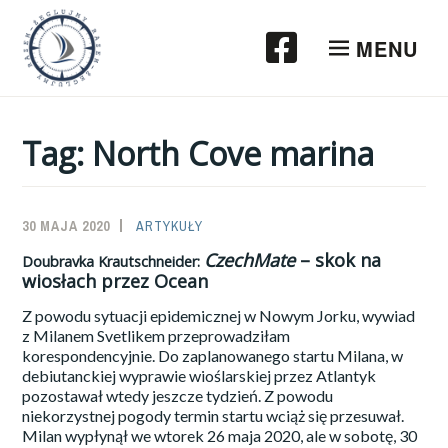
Przeskocz
do
MENU
treści
Tag:
North Cove marina
30 MAJA 2020
SAILOR-
ARTYKUŁY
ADMIN
CzechMate
– skok na
Doubravka Krautschneider:
wiosłach przez Ocean
Z powodu sytuacji epidemicznej w Nowym Jorku, wywiad
z Milanem Svetlikem przeprowadziłam
korespondencyjnie. Do zaplanowanego startu Milana, w
debiutanckiej wyprawie wioślarskiej przez Atlantyk
pozostawał wtedy jeszcze tydzień. Z powodu
niekorzystnej pogody termin startu wciąż się przesuwał.
Milan wypłynął we wtorek 26 maja 2020, ale w sobotę, 30