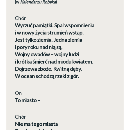
(w
Kalendarzu Robaka
)
Chór
Wyrzuć pamiątki. Spal wspomnienia
i w nowy życia strumień wstąp.
Jest tylko ziemia. Jedna ziemia
i pory roku nad nią są.
Wojny owadów – wojny ludzi
i krótka śmierć nad miodu kwiatem.
Dojrzewa zboże. Kwitną dęby.
W ocean schodzą rzeki z gór.
On
To miasto –
Chór
Nie ma tego miasta