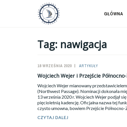
Przeskocz
do
GŁÓWNA
treści
Tag:
nawigacja
18 WRZEŚNIA 2020
SAILOR-
ARTYKUŁY
ADMIN
Wojciech Wejer i Przejście Północno
Wojciech Wejer mianowany przedstawicielem
(Northwest Passage). Nominacji dokonała mi
13 września 2020 r. Wojciech Wejer podjął si
pięcioletnią kadencję. Oficjalna nazwa tej fu
czysto umowna, bowiem Przejście Północno-
WOJCIECH
CZYTAJ DALEJ
WEJER