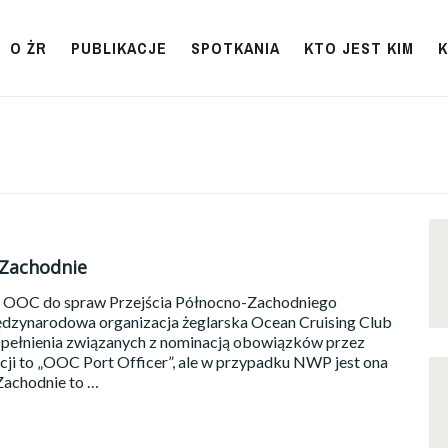
O ŻR
PUBLIKACJE
SPOTKANIA
KTO JEST KIM
-Zachodnie
 OOC do spraw Przejścia Północno-Zachodniego
ędzynarodowa organizacja żeglarska Ocean Cruising Club
ę pełnienia związanych z nominacją obowiązków przez
nkcji to „OOC Port Officer”, ale w przypadku NWP jest ona
Zachodnie to …