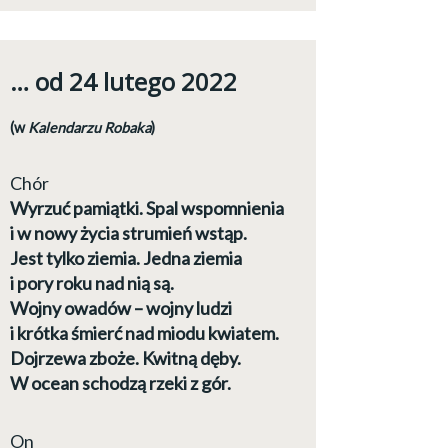
… od 24 lutego 2022
(w
Kalendarzu Robaka
)
Chór
Wyrzuć pamiątki. Spal wspomnienia
i w nowy życia strumień wstąp.
Jest tylko ziemia. Jedna ziemia
i pory roku nad nią są.
Wojny owadów – wojny ludzi
i krótka śmierć nad miodu kwiatem.
Dojrzewa zboże. Kwitną dęby.
W ocean schodzą rzeki z gór.
On