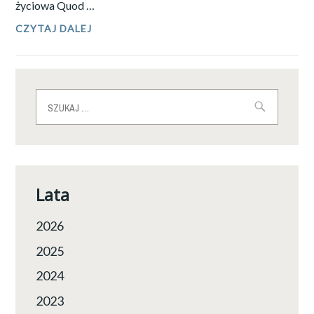
życiowa Quod …
CZYTAJ DALEJ
KTO
JEST
KIM:
JADWIGA
ANNA
PRZYBYŁOWSKA
Szukaj:
„JAGODA”,
„AILÉN”,
„TINDOME”
Lata
2026
2025
2024
2023