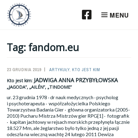
Przeskocz
do
MENU
treści
Tag:
fandom.eu
23 GRUDNIA 2019
SAILOR-
ARTYKUŁY
,
KTO JEST KIM
ADMIN
JADWIGA ANNA PRZYBYŁOWSKA
Kto jest kim:
„JAGODA”, „AILÉN”, „TINDOME”
ur. 23 grudnia 1978 · dr nauk medycznych · psycholog
i psychoterapeuta · współzałożycielka Polskiego
Towarzystwa Badania Gier · główna organizatorka (2005-
2010) Pucharu Mistrza Mistrzów gier RPG[1] · fotografik
· kapitan jachtowy w rejsach morskich przepłynęła łącznie
18.527 Mm, ale żeglarstwo było tylko jedną z jej pasji
odeszła na wieczną wachtę 24 lutego 2011 Dewiza