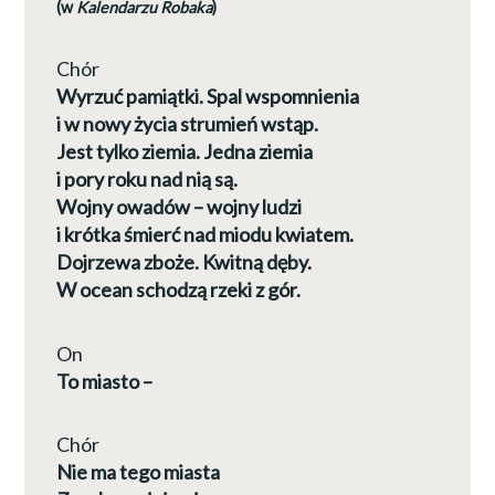
(w
Kalendarzu Robaka
)
Chór
Wyrzuć pamiątki. Spal wspomnienia
i w nowy życia strumień wstąp.
Jest tylko ziemia. Jedna ziemia
i pory roku nad nią są.
Wojny owadów – wojny ludzi
i krótka śmierć nad miodu kwiatem.
Dojrzewa zboże. Kwitną dęby.
W ocean schodzą rzeki z gór.
On
To miasto –
Chór
Nie ma tego miasta