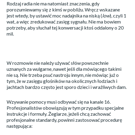
Rodzaj radia nie ma natomiast znaczenia, gdy
porozumiewamy się z kimś w pobliżu. Wręcz wskazane
jest wtedy, by ustawić moc nadajnika na niską (
low
), czyli 1
wat, a więc zredukować zasięg sygnału. Nie ma bowiem
potrzeby, aby słuchał tej konwersacji ktoś oddalony o 20
mil.
W rozmowie nie należy używać słów powszechnie
uznanych za wulgarne, nawet jeśli dla mówiącego takimi
nie są. Nie trzeba psuć nastroju innym, nie mówiąc już o
tym, że w zasięgu głośników na okolicznych łodziach i
jachtach bardzo często jest sporo dzieci i wrażliwych dam.
Wzywanie pomocy musi odbywać się na kanale 16.
Profesjonalistów obowiązują w tym przypadku specjalne
instrukcje i formuły. Żeglarze, jeżeli chcą zachować
profesjonalne standardy, powinni zastosować procedurę
następująca: