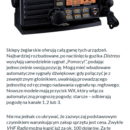
Sklepy żeglarskie oferują całą gamę tych urządzeń.
Najbardziej rozbudowane, po naciśnięciu guzika
Distress
wysyłają samodzielnie sygnał „Pomocy!”, podając
jednocześnie swoją pozycję. Mogą mieć wbudowane
automatyczne sygnały dźwiękowe: gdy połączyć je z
zewnętrznym głośnikiem, uwalniają prowadzącego
jednostkę od ręcznego nadawania sygnału np. mgłowego.
Nowsze modele mają przycisk WX, który włącza
automatyczną prognozę pogody; starsze – odbierają
pogodę na kanale 1, 2 lub 3.
Nie ma jednak co ukrywać, że zazwyczaj podstawowym
czynnikiem warunkującym zakup sprzętu jest cena. Zwykłe
VHF Radio
można kupić już za ok. 100 dolarów. Za te