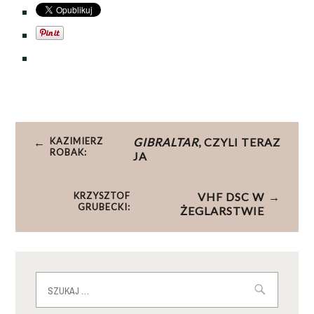
Nawigacja
KAZIMIERZ
GIBRALTAR
, CZYLI TERAZ
wpisu
ROBAK:
JA
KRZYSZTOF
VHF DSC W
GRUBECKI:
ŻEGLARSTWIE
Szukaj: