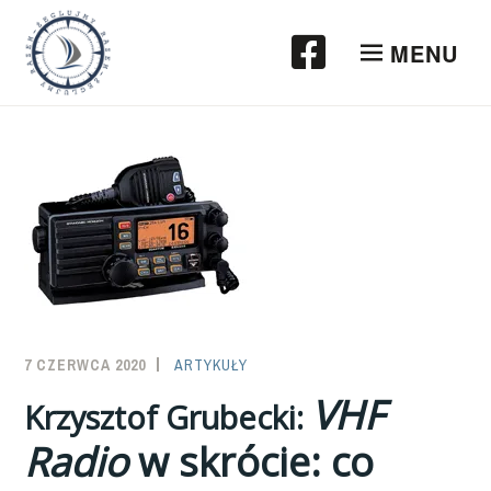
Przeskocz
do
MENU
treści
7 CZERWCA 2020
SAILOR-
ARTYKUŁY
ADMIN
VHF
Krzysztof Grubecki:
Radio
w skrócie: co