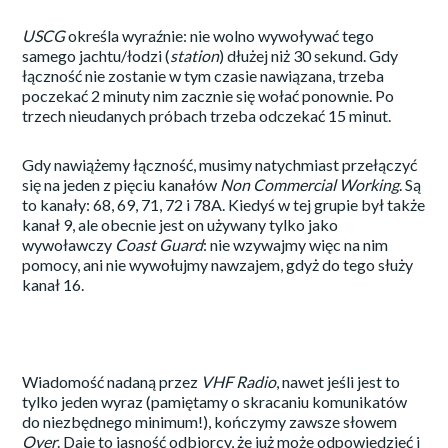
USCG
określa wyraźnie: nie wolno wywoływać tego
samego jachtu/łodzi (
station
) dłużej niż 30 sekund. Gdy
łączność nie zostanie w tym czasie nawiązana, trzeba
poczekać 2 minuty nim zacznie się wołać ponownie. Po
trzech nieudanych próbach trzeba odczekać 15 minut.
Gdy nawiążemy łączność, musimy natychmiast przełączyć
się na jeden z pięciu kanałów
Non Commercial Working
. Są
to kanały: 68, 69, 71, 72 i 78A. Kiedyś w tej grupie był także
kanał 9, ale obecnie jest on używany tylko jako
wywoławczy
Coast Guard
: nie wzywajmy więc na nim
pomocy, ani nie wywołujmy nawzajem, gdyż do tego służy
kanał 16.
Wiadomość nadaną przez
VHF Radio
, nawet jeśli jest to
tylko jeden wyraz (pamiętamy o skracaniu komunikatów
do niezbędnego minimum!), kończymy zawsze słowem
Over
. Daje to jasność odbiorcy, że już może odpowiedzieć i