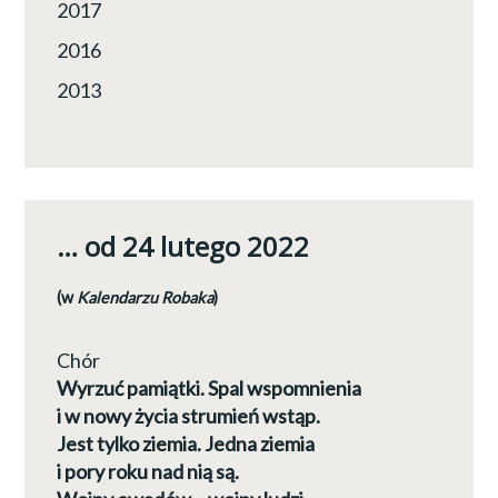
2017
2016
2013
… od 24 lutego 2022
(w
Kalendarzu Robaka
)
Chór
Wyrzuć pamiątki. Spal wspomnienia
i w nowy życia strumień wstąp.
Jest tylko ziemia. Jedna ziemia
i pory roku nad nią są.