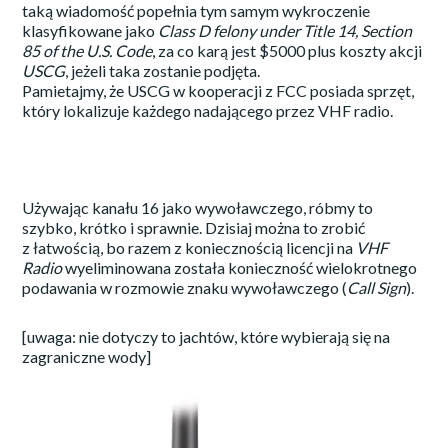
taką wiadomość popełnia tym samym wykroczenie
klasyfikowane jako
Class D felony under Title 14, Section
85 of the
U.S. Code
, za co karą jest $5000 plus koszty akcji
USCG
, jeżeli taka zostanie podjęta.
Pamietajmy, że USCG w kooperacji z FCC posiada sprzęt,
który lokalizuje każdego nadającego przez VHF radio.
Używając kanału 16 jako wywoławczego, róbmy to
szybko, krótko i sprawnie. Dzisiaj można to zrobić
z łatwością, bo razem z koniecznością licencji na
VHF
Radio
wyeliminowana została konieczność wielokrotnego
podawania w rozmowie znaku wywoławczego (
Call Sign
).
[uwaga: nie dotyczy to jachtów, które wybierają się na
zagraniczne wody]