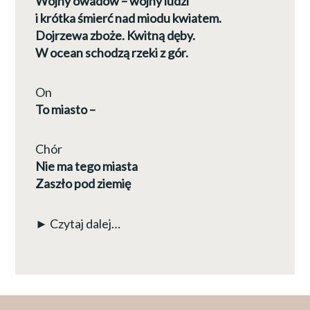
Wojny owadów – wojny ludzi
i krótka śmierć nad miodu kwiatem.
Dojrzewa zboże. Kwitną dęby.
W ocean schodzą rzeki z gór.
On
To miasto –
Chór
Nie ma tego miasta
Zaszło pod ziemię
► Czytaj dalej…