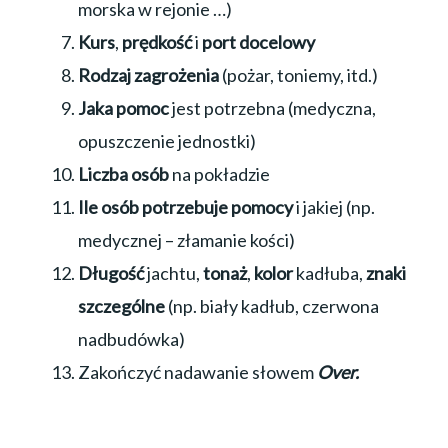
morska w rejonie …)
Kurs
,
prędkość
i
port docelowy
Rodzaj zagrożenia
(pożar, toniemy, itd.)
Jaka pomoc
jest potrzebna (medyczna,
opuszczenie jednostki)
Liczba osób
na pokładzie
Ile osób potrzebuje pomocy
i jakiej (np.
medycznej – złamanie kości)
Długość
jachtu,
tonaż
,
kolor
kadłuba,
znaki
szczególne
(np. biały kadłub, czerwona
nadbudówka)
Zakończyć nadawanie słowem
Over.