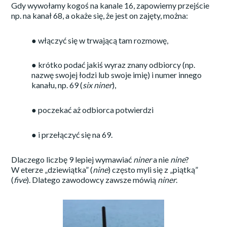
Gdy wywołamy kogoś na kanale 16, zapowiemy przejście
np. na kanał 68, a okaże się, że jest on zajęty, można:
● włączyć się w trwającą tam rozmowę,
● krótko podać jakiś wyraz znany odbiorcy (np.
nazwę swojej łodzi lub swoje imię) i numer innego
kanału, np. 69 (
six niner
),
● poczekać aż odbiorca potwierdzi
● i przełączyć się na 69.
Dlaczego liczbę 9 lepiej wymawiać
niner
a nie
nine
?
W eterze „dziewiątka” (
nine
) często myli się z „piątką”
(
five
). Dlatego zawodowcy zawsze mówią
niner
.