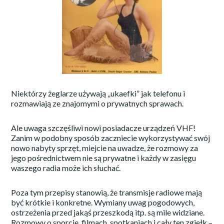
Niektórzy żeglarze używają „ukaefki” jak telefonu i
rozmawiają ze znajomymi o prywatnych sprawach.
Ale uwaga szczęśliwi nowi posiadacze urządzeń VHF!
Zanim w podobny sposób zaczniecie wykorzystywać swój
nowo nabyty sprzęt, miejcie na uwadze, że rozmowy za
jego pośrednictwem nie są prywatne i każdy w zasięgu
waszego radia może ich słuchać.
Poza tym przepisy stanowią, że transmisje radiowe mają
być krótkie i konkretne. Wymiany uwag pogodowych,
ostrzeżenia przed jakąś przeszkodą itp. są mile widziane.
Rozmowy o sporcie, filmach, spotkaniach i cały ten zgiełk –