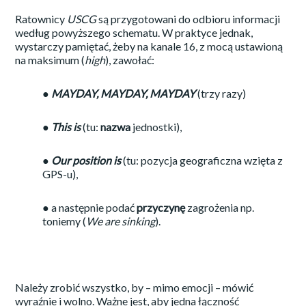
Ratownicy
USCG
są przygotowani do odbioru informacji
według powyższego schematu. W praktyce jednak,
wystarczy pamiętać, żeby na kanale 16, z mocą ustawioną
na maksimum (
high
), zawołać:
● MAYDAY, MAYDAY, MAYDAY
(trzy razy)
● This is
(tu:
nazwa
jednostki),
● Our position is
(tu: pozycja geograficzna wzięta z
GPS-u),
● a następnie podać
przyczynę
zagrożenia np.
toniemy (
We are sinking
).
Należy zrobić wszystko, by – mimo emocji – mówić
wyraźnie i wolno. Ważne jest, aby jedna łączność