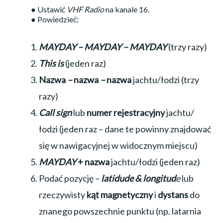
● Ustawić
VHF Radio
na kanale 16.
● Powiedzieć:
MAYDAY – MAYDAY – MAYDAY
(trzy razy)
This is
(jeden raz)
Nazwa
–
nazwa
–
nazwa
jachtu/łodzi (trzy
razy)
Call sign
lub
numer
rejestracyjny
jachtu/
łodzi (jeden raz – dane te powinny znajdować
się w nawigacyjnej w widocznym miejscu)
MAYDAY
+ nazwa
jachtu/łodzi (jeden raz)
Podać pozycję –
latidude & longitud
e
lub
rzeczywisty
kąt magnetyczny
i
dystans
do
znanego powszechnie punktu (np. latarnia