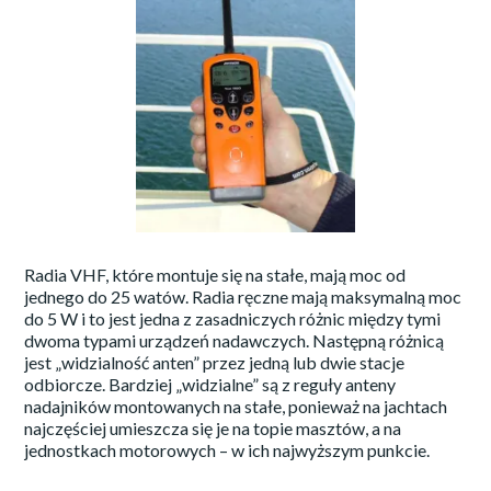
Radia VHF, które montuje się na stałe, mają moc od
jednego do 25 watów. Radia ręczne mają maksymalną moc
do 5 W i to jest jedna z zasadniczych różnic między tymi
dwoma typami urządzeń nadawczych. Następną różnicą
jest „widzialność anten” przez jedną lub dwie stacje
odbiorcze. Bardziej „widzialne” są z reguły anteny
nadajników montowanych na stałe, ponieważ na jachtach
najczęściej umieszcza się je na topie masztów, a na
jednostkach motorowych – w ich najwyższym punkcie.