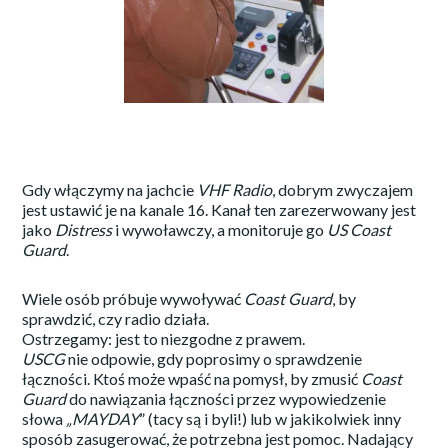
Gdy włączymy na jachcie
VHF Radio
, dobrym zwyczajem
jest ustawić je na kanale 16. Kanał ten zarezerwowany jest
jako
Distress
i wywoławczy, a monitoruje go
US
Coast
Guard
.
Wiele osób próbuje wywoływać
Coast Guard
, by
sprawdzić, czy radio działa.
Ostrzegamy: jest to niezgodne z prawem.
USCG
nie odpowie, gdy poprosimy o sprawdzenie
łączności. Ktoś może wpaść na pomysł, by zmusić
Coast
Guard
do nawiązania łączności przez wypowiedzenie
słowa
„MAYDAY
” (tacy są i byli!) lub w jakikolwiek inny
sposób zasugerować, że potrzebna jest pomoc. Nadający