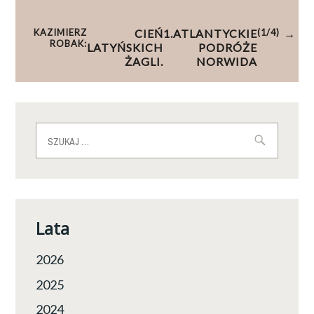
KAZIMIERZ
CIEŃ
1.
ATLANTYCKIE
(1/4)
ROBAK:
LATYŃSKICH
PODRÓŻE
ŻAGLI.
NORWIDA
Szukaj:
Lata
2026
2025
2024