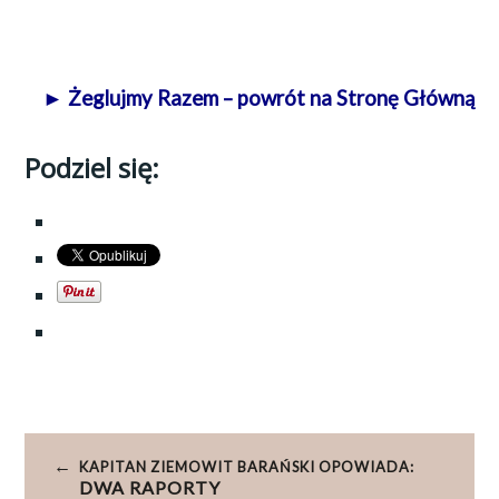
► Żeglujmy Razem – powrót na Stronę Główną
Podziel się:
Nawigacja
KAPITAN ZIEMOWIT BARAŃSKI OPOWIADA:
wpisu
DWA RAPORTY