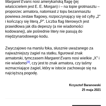
Margaret Evans
nosi amerykańską flagę (jej
właścicielem jest E. E. Morgan) i – na topie grotmasztu –
proporzec armatora, natomiast z topu bezanmasztu
powiewa zestaw flagowy, rozpoczynający się od cyfry „2”
i kończący się literą „P”. Liczba flag literowych jest
prawidłowa jak dla depeszy (a nie wiadomości
kodowanej), ale pośrednie litery nie pasują do
międzynarodowego kodu.
Zwyczajowo na marslu foka, słusznie uważanego za
najważniejszy żagiel na statku, figurował znak
armatorski, tymczasem
Margaret Evan
s nosi wielkie „X” i
[3]
nie wiadomo
, czy jest to znak armatora, czy taśmy
wzmacniające żagiel, który w istocie zachowuje się na
najcięższą pogodę.
Krzysztof Baranowski
25 maja 2021