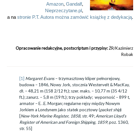
Amazon
,
Gandalf
,
Nieprzeczytane.pl
,
a na
stronie P.T. Autora można zamówić książkę z dedykacją
.
Opracowanie redakcyjne, postscriptum i przypisy:
ŻR/Kazimierz
Robak
[1]
Margaret Evans
– trzymasztowy kliper pełnorejowy,
budowa – 1846, Nowy Jork, stocznia Westervelt & MacKay,
dł. – 48,21 m (158 2/12 ft.); szer. maks. – 10,77 m (35 4/12
ft.); zanurz. – 5,8 m (19 ft.); trzy pokłady; wyporność – 899 t,
armator – E. .E. Morgan; regularne rejsy między Nowym
Jorkiem a Londynem jako statek pocztowy (
packet ship
)
[
New-York Marine Register
,
1858
, str. 49;
American Lloyd’s
Register of American and Foreign Shipping, 1859
; poz. 1360,
str. 55]