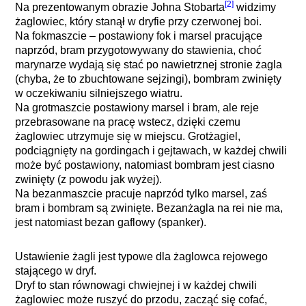
[2]
Na prezentowanym obrazie Johna Stobarta
widzimy
żaglowiec, który stanął w dryfie przy czerwonej boi.
Na fokmaszcie – postawiony fok i marsel pracujące
naprzód, bram przygotowywany do stawienia, choć
marynarze wydają się stać po nawietrznej stronie żagla
(chyba, że to zbuchtowane sejzingi), bombram zwinięty
w oczekiwaniu silniejszego wiatru.
Na grotmaszcie postawiony marsel i bram, ale reje
przebrasowane na pracę wstecz, dzięki czemu
żaglowiec utrzymuje się w miejscu. Grotżagiel,
podciągnięty na gordingach i gejtawach, w każdej chwili
może być postawiony, natomiast bombram jest ciasno
zwinięty (z powodu jak wyżej).
Na bezanmaszcie pracuje naprzód tylko marsel, zaś
bram i bombram są zwinięte. Bezanżagla na rei nie ma,
jest natomiast bezan gaflowy (spanker).
Ustawienie żagli jest typowe dla żaglowca rejowego
stającego w dryf.
Dryf to stan równowagi chwiejnej i w każdej chwili
żaglowiec może ruszyć do przodu, zacząć się cofać,