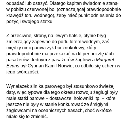
odpadać lub ostrzyć. Dlatego kapitan świadomie stanął
w pobliżu czerwonej boi (oznaczającej prawdopodobnie
krawędź toru wodnego), żeby mieć punkt odniesienia do
pozycji swojego statku.
Z przeciwnej strony, na lewym halsie, płynie bryg
zmierzający zapewne do portu torem wodnym, zaś
między nimi parowczyk bocznokołowy, który
prawdopodobnie ma przekazać na kliper pocztę i/lub
pasażerów. Jednym z pasażerów żaglowca
Margaret
Evans
był Cyprian Kamil Norwid, co odbiło się echem w
jego twórczości.
Wynalazek silnika parowego był stosunkowo świeżej
daty, więc typowe dla tego okresu rozwoju żeglugi były
małe statki parowe – dostawcze, holowniki itp. – które
jeszcze nie były w stanie konkurować ze śmigłymi
żaglowcami na oceanicznych trasach, choć wkrótce
miało się to zmienić.