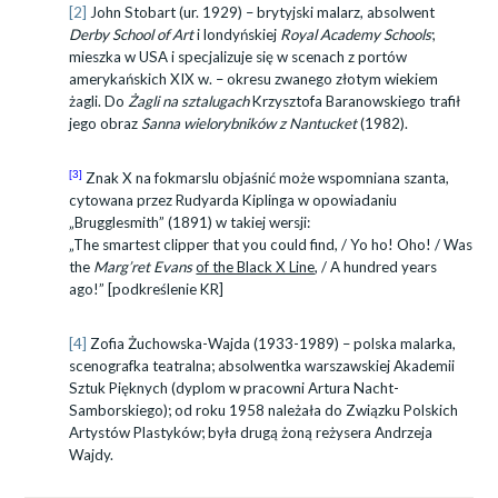
[2]
John Stobart (ur. 1929) – brytyjski malarz, absolwent
Derby School of Art
i londyńskiej
Royal Academy Schools
;
mieszka w USA i specjalizuje się w scenach z portów
amerykańskich XIX w. – okresu zwanego złotym wiekiem
żagli. Do
Żagli na sztalugach
Krzysztofa Baranowskiego trafił
jego obraz
Sanna wielorybników z Nantucket
(1982).
[3]
Znak X na fokmarslu objaśnić może wspomniana szanta,
cytowana przez Rudyarda Kiplinga w opowiadaniu
„Brugglesmith” (1891) w takiej wersji:
„The smartest clipper that you could find, /
Yo ho! Oho! /
Was
the
Marg’ret Evans
of the Black X Line
, /
A hundred years
ago!” [podkreślenie KR]
[4]
Zofia Żuchowska-Wajda (1933-1989) – polska malarka,
scenografka teatralna; absolwentka warszawskiej Akademii
Sztuk Pięknych (dyplom w pracowni Artura Nacht-
Samborskiego); od roku 1958 należała do Związku Polskich
Artystów Plastyków; była drugą żoną reżysera Andrzeja
Wajdy.