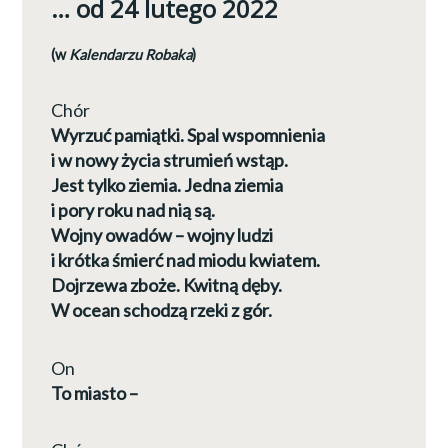
… od 24 lutego 2022
(w
Kalendarzu Robaka
)
Chór
Wyrzuć pamiątki. Spal wspomnienia
i w nowy życia strumień wstąp.
Jest tylko ziemia. Jedna ziemia
i pory roku nad nią są.
Wojny owadów – wojny ludzi
i krótka śmierć nad miodu kwiatem.
Dojrzewa zboże. Kwitną dęby.
W ocean schodzą rzeki z gór.
On
To miasto –