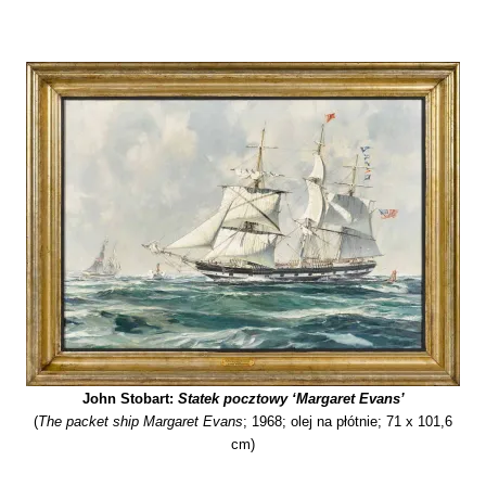
John Stobart
:
Statek pocztowy ‘Margaret Evans’
(
The packet ship Margaret Evans
; 1968; olej na płótnie; 71 x 101,6
cm)