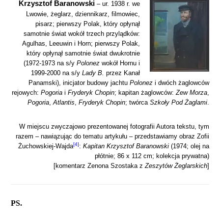
Krzysztof Baranowski
–
ur. 1938 r. we
Lwowie, żeglarz, dziennikarz, filmowiec,
pisarz; pierwszy Polak, który opłynął
samotnie świat wokół trzech przylądków:
Agulhas, Leeuwin i Horn; pierwszy Polak,
który opłynął samotnie świat dwukrotnie
(1972-1973 na s/y
Polonez
wokół Hornu i
1999-2000 na s/y
Lady B.
przez Kanał
Panamski), inicjator budowy jachtu
Polonez
i dwóch żaglowców
rejowych:
Pogoria
i
Fryderyk Chopin
; kapitan żaglowców:
Zew Morza
,
Pogoria
,
Atlantis
,
Fryderyk Chopin
; twórca
Szkoły Pod Żaglami
.
W miejscu zwyczajowo prezentowanej fotografii Autora tekstu, tym
razem – nawiązując do tematu artykułu – przedstawiamy obraz Zofii
[4]
Żuchowskiej-Wajda
:
Kapitan Krzysztof Baranowski
(1974; olej na
płótnie; 86 x 112 cm; kolekcja prywatna)
[komentarz Zenona Szostaka z
Zeszytów Żeglarskich
]
PS.