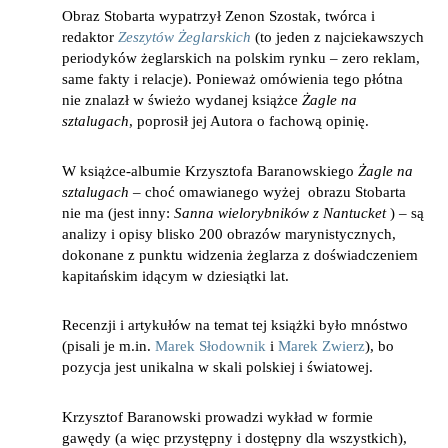
Obraz Stobarta wypatrzył Zenon Szostak, twórca i
redaktor
Zeszytów Żeglarskich
(to jeden z najciekawszych
periodyków żeglarskich na polskim rynku – zero reklam,
same fakty i relacje). Ponieważ omówienia tego płótna
nie znalazł w świeżo wydanej książce
Żagle na
sztalugach
, poprosił jej Autora o fachową opinię.
W książce-albumie Krzysztofa Baranowskiego
Żagle na
sztalugach
– choć omawianego wyżej obrazu Stobarta
nie ma (jest inny:
Sanna wielorybników z Nantucket
) – są
analizy i opisy blisko 200 obrazów marynistycznych,
dokonane z punktu widzenia żeglarza z doświadczeniem
kapitańskim idącym w dziesiątki lat.
Recenzji i artykułów na temat tej książki było mnóstwo
(pisali je m.in.
Marek Słodownik
i
Marek Zwierz
), bo
pozycja jest unikalna w skali polskiej i światowej.
Krzysztof Baranowski prowadzi wykład w formie
gawędy (a więc przystępny i dostępny dla wszystkich),