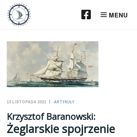
Przeskocz
do
MENU
treści
13 LISTOPADA 2021
SAILOR-
ARTYKUŁY
ADMIN
Krzysztof Baranowski:
Żeglarskie spojrzenie