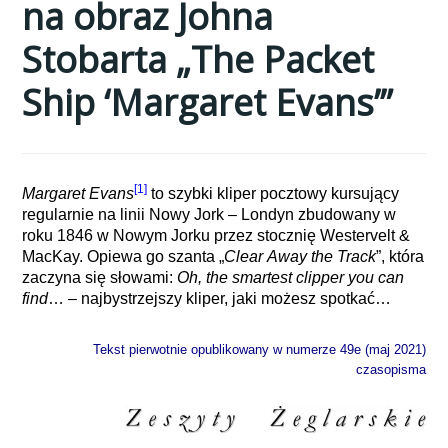
na obraz Johna
Stobarta „The Packet
Ship ‘Margaret Evans’”
[1]
Margaret Evans
to szybki kliper pocztowy kursujący
regularnie na linii Nowy Jork – Londyn zbudowany w
roku 1846 w Nowym Jorku przez stocznię Westervelt &
MacKay. Opiewa go szanta „
Clear
Away
the Track
”, która
zaczyna się słowami:
Oh, the smartest clipper you can
find
… – najbystrzejszy kliper, jaki możesz spotkać…
Tekst p
ierwotnie opublikowany w numerze 49e (maj 2021)
czasopisma