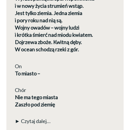
i w nowy życia strumień wstąp.
Jest tylko ziemia. Jedna ziemia
i pory roku nad nią są.
Wojny owadów – wojny ludzi
i krótka śmierć nad miodu kwiatem.
Dojrzewa zboże. Kwitną dęby.
W ocean schodzą rzeki z gór.
On
To miasto –
Chór
Nie ma tego miasta
Zaszło pod ziemię
► Czytaj dalej…