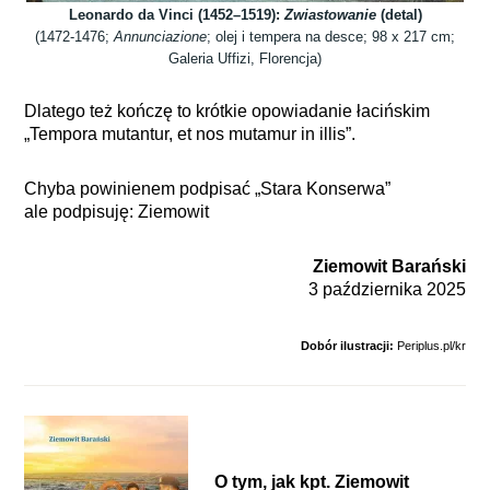
Leonardo da Vinci (1452–1519):
Zwiastowanie
(detal)
(1472-1476;
Annunciazione
; olej i tempera na desce; 98 x 217 cm;
Galeria Uffizi, Florencja)
Dlatego też kończę to krótkie opowiadanie łacińskim
„Tempora mutantur, et nos mutamur in illis”.
Chyba powinienem podpisać „Stara Konserwa”
ale podpisuję: Ziemowit
Ziemowit Barański
3 października 2025
Dobór ilustracji:
Periplus.pl/kr
O tym, jak kpt. Ziemowit