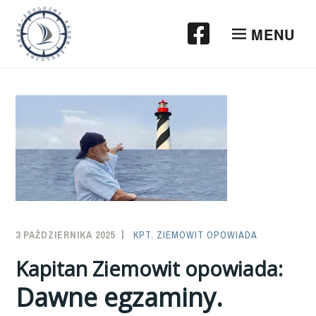
Przeskocz
do
MENU
treści
3 PAŹDZIERNIKA 2025
SAILOR-
KPT. ZIEMOWIT OPOWIADA
ADMIN
Kapitan Ziemowit opowiada:
Dawne egzaminy.