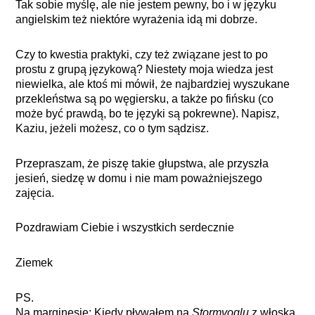
Tak sobie myślę, ale nie jestem pewny, bo i w języku
angielskim też niektóre wyrażenia idą mi dobrze.
Czy to kwestia praktyki, czy też związane jest to po
prostu z grupą językową? Niestety moja wiedza jest
niewielka, ale ktoś mi mówił, że najbardziej wyszukane
przekleństwa są po węgiersku, a także po fińsku (co
może być prawdą, bo te języki są pokrewne). Napisz,
Kaziu, jeżeli możesz, co o tym sądzisz.
Przepraszam, że piszę takie głupstwa, ale przyszła
jesień, siedzę w domu i nie mam poważniejszego
zajęcia.
Pozdrawiam Ciebie i wszystkich serdecznie
Ziemek
PS.
Na marginesie: Kiedy pływałem na
Stormvoglu
z włoską