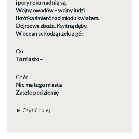
i pory roku nad nią są.
Wojny owadów – wojny ludzi
i krótka śmierć nad miodu kwiatem.
Dojrzewa zboże. Kwitną dęby.
W ocean schodzą rzeki z gór.
On
To miasto –
Chór
Nie ma tego miasta
Zaszło pod ziemię
► Czytaj dalej…