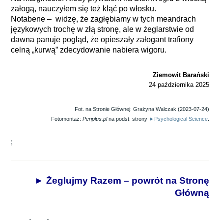
załogą,
nauczyłem się też kląć po włosku.
Notabene – widzę, że zagłębiamy w tych meandrach
językowych
trochę w złą stronę, ale w żeglarstwie od
dawna panuje pogląd,
że opieszały załogant trafiony
celną „kurwą” zdecydowanie
nabiera wigoru.
Ziemowit Barański
24 października 2025
Fot. na Stronie Głównej: Grażyna Walczak (2023-07-24)
Fotomontaż:
Periplus.pl
na podst. strony
►Psychological Science
.
;
► Żeglujmy Razem – powrót na Stronę
Główną