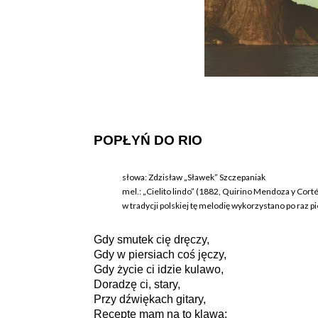
POPŁYŃ DO RIO
słowa: Zdzisław „Sławek” Szczepaniak
mel.: „Cielito lindo” (1882, Quirino Mendoza y Cort
w tradycji polskiej tę melodię wykorzystano po raz 
Gdy smutek cię dręczy,
Gdy w piersiach coś jęczy,
Gdy życie ci idzie kulawo,
Doradzę ci, stary,
Przy dźwiękach gitary,
Receptę mam na to klawą: