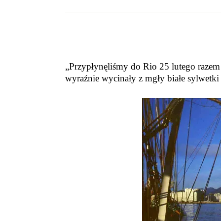
Gdy smutek cię dręczy, gdy w piersiach coś jęcz
dźwiękach gitary, receptę mam na to klawą…
„Przypłynęliśmy do Rio 25 lutego raze
wyraźnie wycinały z mgły białe sylwetki