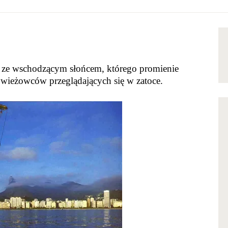
y, gdy życie ci idzie kulawo, doradzę ci, stary, przy
m ze wschodzącym słońcem, którego promienie
 wieżowców przeglądających się w zatoce.