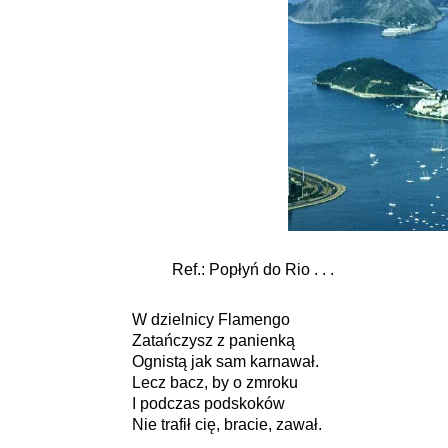
Ref.: Popłyń do Rio . . .
W dzielnicy Flamengo
Zatańczysz z panienką
Ognistą jak sam karnawał.
Lecz bacz, by o zmroku
I podczas podskoków
Nie trafił cię, bracie, zawał.