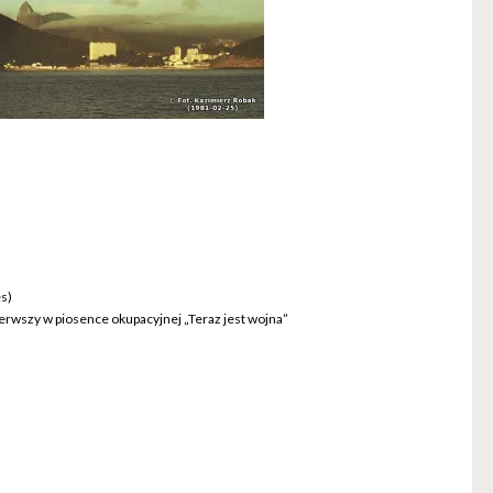
és)
pierwszy w piosence okupacyjnej „Teraz jest wojna”