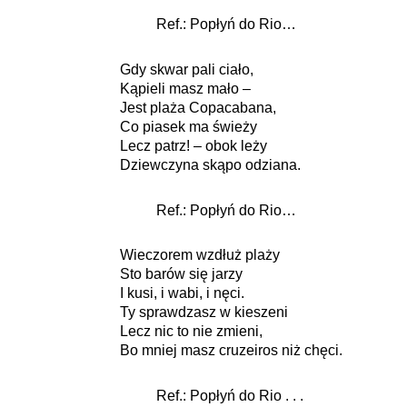
Ref.: Popłyń do Rio…
Gdy skwar pali ciało,
Kąpieli masz mało –
Jest plaża Copacabana,
Co piasek ma świeży
Lecz patrz! – obok leży
Dziewczyna skąpo odziana.
Ref.: Popłyń do Rio…
Wieczorem wzdłuż plaży
Sto barów się jarzy
I kusi, i wabi, i nęci.
Ty sprawdzasz w kieszeni
Lecz nic to nie zmieni,
Bo mniej masz cruzeiros niż chęci.
Ref.: Popłyń do Rio . . .