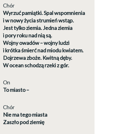
Chór
Wyrzuć pamiątki. Spal wspomnienia
i w nowy życia strumień wstąp.
Jest tylko ziemia. Jedna ziemia
i pory roku nad nią są.
Wojny owadów – wojny ludzi
i krótka śmierć nad miodu kwiatem.
Dojrzewa zboże. Kwitną dęby.
W ocean schodzą rzeki z gór.
On
To miasto –
Chór
Nie ma tego miasta
Zaszło pod ziemię