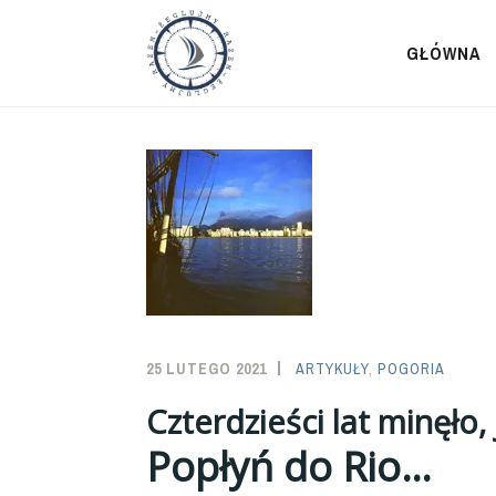
Przeskocz
do
GŁÓWNA
treści
25 LUTEGO 2021
SAILOR-
ARTYKUŁY
,
POGORIA
ADMIN
Czterdzieści lat minęło
Popłyń do Rio…