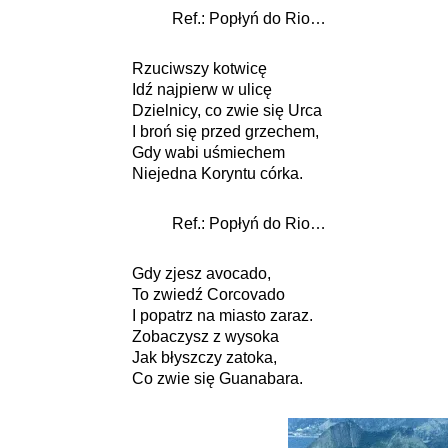
Ref.: Popłyń do Rio…
Rzuciwszy kotwicę
Idź najpierw w ulicę
Dzielnicy, co zwie się Urca
I broń się przed grzechem,
Gdy wabi uśmiechem
Niejedna Koryntu córka.
Ref.: Popłyń do Rio…
Gdy zjesz avocado,
To zwiedź Corcovado
I popatrz na miasto zaraz.
Zobaczysz z wysoka
Jak błyszczy zatoka,
Co zwie się Guanabara.