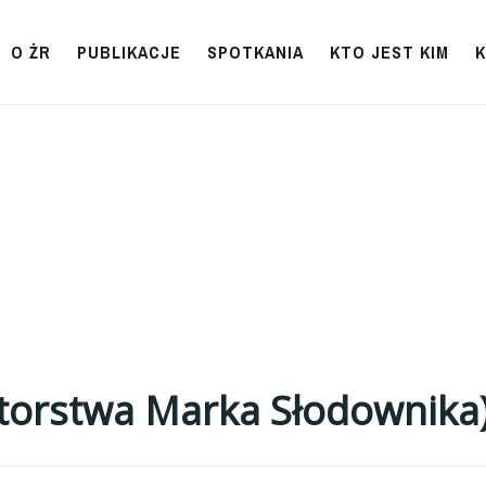
O ŻR
PUBLIKACJE
SPOTKANIA
KTO JEST KIM
utorstwa Marka Słodownika