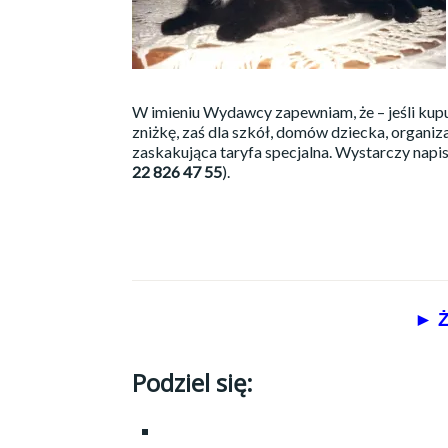
W imieniu Wydawcy zapewniam, że – jeśli kupuj
zniżkę, zaś dla szkół, domów dziecka, organiza
zaskakująca taryfa specjalna. Wystarczy napis
22 826 47 55
).
► Ż
Podziel się: