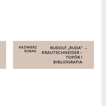
KAZIMIERZ
RUDOLF „RUDA”
ROBAK:
KRAUTSCHNEIDER –
TOPÓR I
BIBLIOGRAFIA