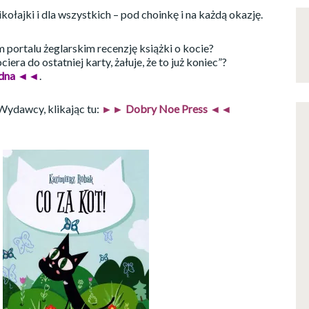
ołajki i dla wszystkich – pod choinkę i na każdą okazję.
portalu żeglarskim recenzję książki o kocie?
ra do ostatniej karty, żałuje, że to już koniec”?
odna ◄◄
.
Wydawcy, klikając tu:
►► Dobry Noe Press ◄◄