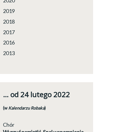
2020
2019
2018
2017
2016
2013
… od 24 lutego 2022
(w
Kalendarzu Robaka
)
Chór
Wyrzuć pamiątki. Spal wspomnienia