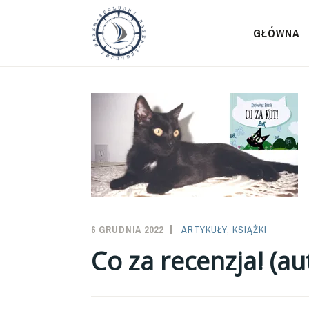
Przeskocz
do
GŁÓWNA
treści
6 GRUDNIA 2022
SAILOR-
ARTYKUŁY
,
KSIĄŻKI
ADMIN
Co za recenzja! (a