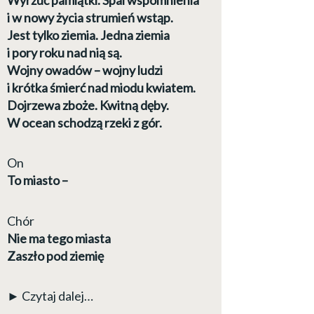
i w nowy życia strumień wstąp.
Jest tylko ziemia. Jedna ziemia
i pory roku nad nią są.
Wojny owadów – wojny ludzi
i krótka śmierć nad miodu kwiatem.
Dojrzewa zboże. Kwitną dęby.
W ocean schodzą rzeki z gór.
On
To miasto –
Chór
Nie ma tego miasta
Zaszło pod ziemię
► Czytaj dalej…