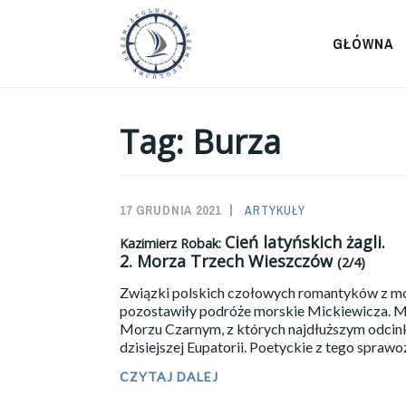
Przeskocz
do
GŁÓWNA
treści
Tag:
Burza
17 GRUDNIA 2021
SAILOR-
ARTYKUŁY
ADMIN
Cień latyńskich żagli.
Kazimierz Robak:
2.
Morza Trzech Wieszczów
(2/4)
Związki polskich czołowych romantyków z mor
pozostawiły podróże morskie Mickiewicza. Mia
Morzu Czarnym, z których najdłuższym odcin
dzisiejszej Eupatorii. Poetyckie z tego spra
CZYTAJ DALEJ
KAZIMIERZ
ROBAK: