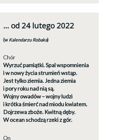
… od 24 lutego 2022
(w
Kalendarzu Robaka
)
Chór
Wyrzuć pamiątki. Spal wspomnienia
i w nowy życia strumień wstąp.
Jest tylko ziemia. Jedna ziemia
i pory roku nad nią są.
Wojny owadów – wojny ludzi
i krótka śmierć nad miodu kwiatem.
Dojrzewa zboże. Kwitną dęby.
W ocean schodzą rzeki z gór.
On