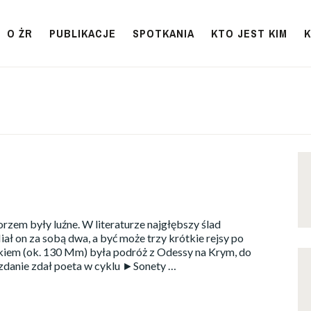
O ŻR
PUBLIKACJE
SPOTKANIA
KTO JEST KIM
zem były luźne. W literaturze najgłębszy ślad
ł on za sobą dwa, a być może trzy krótkie rejsy po
kiem (ok. 130 Mm) była podróż z Odessy na Krym, do
wozdanie zdał poeta w cyklu ►Sonety …