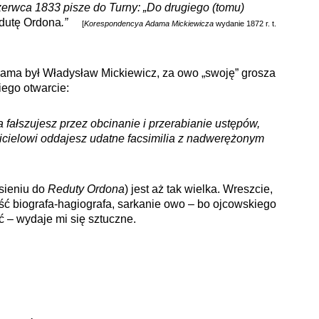
erwca 1833 pisze do Turny: „Do drugiego (tomu)
dutę Ordona
.”
[
Korespondencya Adama Mickiewicza
wydanie 1872 r. t.
ama był Władysław Mickiewicz, za owo „swoję” grosza
iego otwarcie:
 fałszujesz przez obcinanie i przerabianie ustępów,
icielowi oddajesz udatne facsimilia z nadwerężonym
esieniu do
Reduty Ordona
) jest aż tak wielka. Wreszcie,
 biografa-hagiografa, sarkanie owo – bo ojcowskiego
ć – wydaje mi się sztuczne.