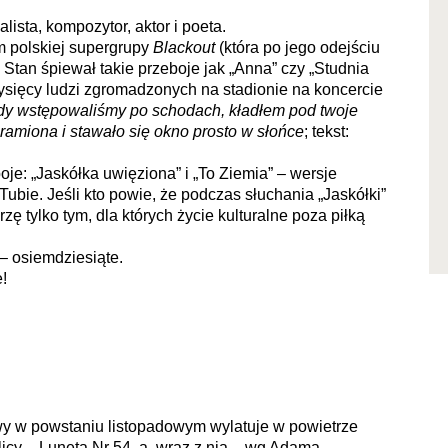
lista, kompozytor, aktor i poeta.
m polskiej supergrupy
Blackout
(która po jego odejściu
Stan śpiewał takie przeboje jak „Anna” czy „Studnia
t tysięcy ludzi zgromadzonych na stadionie na koncercie
dy wstępowaliśmy po schodach, kładłem pod twoje
 ramiona i stawało się okno prosto w słońce
; tekst:
je: „Jaskółka uwięziona” i „To Ziemia” – wersje
ubie. Jeśli kto powie, że podczas słuchania „Jaskółki”
zę tylko tym, dla których życie kulturalne poza piłką
– osiemdziesiąte.
e!
 w powstaniu listopadowym wylatuje w powietrze
olicy – Luneta Nr 54, a wraz z nią – wg Adama