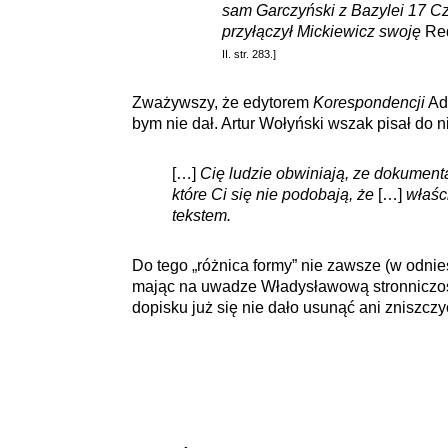
sam Garczyński z Bazylei 17 Cz
przyłączył Mickiewicz swoję
Re
II. str. 283.]
Zważywszy, że edytorem
Korespondencji
Ad
bym nie dał. Artur Wołyński wszak pisał do n
[…]
Cię ludzie obwiniają, ze dokumenta
które Ci się nie podobają, że
[…]
właśc
tekstem.
Do tego „różnica formy” nie zawsze (w odni
mając na uwadze Władysławową stronniczość
dopisku już się nie dało usunąć ani zniszczy