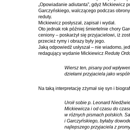
„Opowiadanie adiutanta”, gdyż Mickiewicz pos
Garczyńskiego, walczącego podczas obrony 
reduty.
Mickiewicz posłyszał, zapisał i wydał.
Oto jednak rok później śmiertelnie chory Gar
ceniony – poskarżył się przyjacielowi, iż zos
przecież rymy i obrazy były jego.
Jaką odpowiedź usłyszał – nie wiadomo, jed
redagujący wydanie Mickiewicz
Redutę Ord
Wiersz ten, pisany pod wpływ
dziełami przyjaciela jako wspó
Na taką interpretację zżymał się syn i biogra
Uroił sobie p. Leonard Niedźwie
Mickiewicza i od czasu do cza
w różnych pismach polskich. S
i Garczyńskiego, byłaby dowod
najlepszego przyjaciela z prom