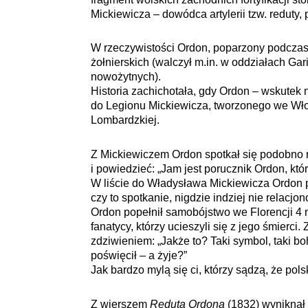
Mickiewicza – dowódca artylerii tzw. reduty,
W rzeczywistości Ordon, poparzony podczas 
żołnierskich (walczył m.in. w oddziałach Ga
nowożytnych).
Historia zachichotała, gdy Ordon – wskutek
do Legionu Mickiewicza, tworzonego we Włos
Lombardzkiej.
Z Mickiewiczem Ordon spotkał się podobno r
i powiedzieć: „Jam jest porucznik Ordon, któ
W liście do Władysława Mickiewicza Ordon pis
czy to spotkanie, nigdzie indziej nie relacj
Ordon popełnił samobójstwo we Florencji 4 ma
fanatycy, którzy ucieszyli się z jego śmierci.
zdziwieniem: „Jakże to? Taki symbol, taki boh
poświęcił – a żyje?”
Jak bardzo mylą się ci, którzy sądzą, że pol
Z wierszem
Reduta Ordona
(1832) wyniknął 