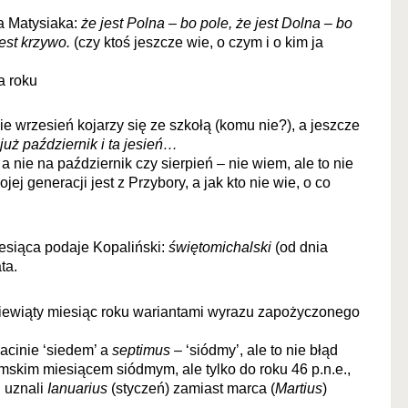
ha Matysiaka:
że jest Polna – bo pole, że jest Dolna – bo
est krzywo.
(czy ktoś jeszcze wie, o czym i o kim ja
a roku
e wrzesień kojarzy się ze szkołą (komu nie?), a jeszcze
już październik i ta jesień…
a nie na październik czy sierpień – nie wiem, ale to nie
ej generacji jest z Przybory, a jak kto nie wie, o co
esiąca podaje Kopaliński:
świętomichalski
(od dnia
ta.
iewiąty miesiąc roku wariantami wyrazu zapożyczonego
łacinie ‘siedem’ a
septimus
– ‘siódmy’, ale to nie błąd
mskim miesiącem siódmym, ale tylko do roku 46 p.n.e.,
u uznali
Ianuarius
(styczeń) zamiast marca (
Martius
)