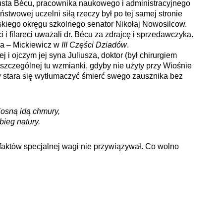
gusta Bécu, pracownika naukowego i administracyjnego
stwowej uczelni siłą rzeczy był po tej samej stronie
ńskiego okręgu szkolnego senator Nikołaj Nowosilcow.
i filareci uważali dr. Bécu za zdrajcę i sprzedawczyka.
ra – Mickiewicz w
III Części
Dziadów
.
 i ojczym jej syna Juliusza, doktor (był chirurgiem
szczególnej tu wzmianki, gdyby nie użyty przy Wiośnie
w stara się wytłumaczyć śmierć swego zausznika bez
iosną idą chmury,
bieg natury.
i faktów specjalnej wagi nie przywiązywał. Co wolno