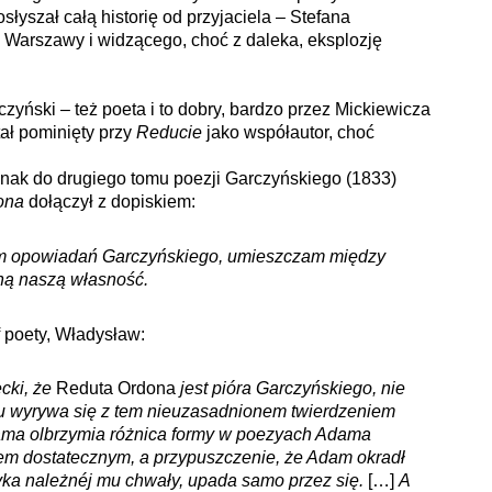
łyszał całą historię od przyjaciela – Stefana
Warszawy i widzącego, choć z daleka, eksplozję
czyński – też poeta i to dobry, bardzo przez Mickiewicza
tał pominięty przy
Reducie
jako współautor, choć
nak do drugiego tomu poezji Garczyńskiego (1833)
ona
dołączył z dopiskiem:
em opowiadań Garczyńskiego, umieszczam między
lną naszą własność.
f poety, Władysław:
cki, że
Reduta Ordona
jest pióra Garczyńskiego, nie
su wyrywa się z tem nieuzasadnionem twierdzeniem
ama olbrzymia różnica formy w poezyach Adama
em dostatecznym, a przypuszczenie, że Adam okradł
yka należnéj mu chwały, upada samo przez się.
[…]
A