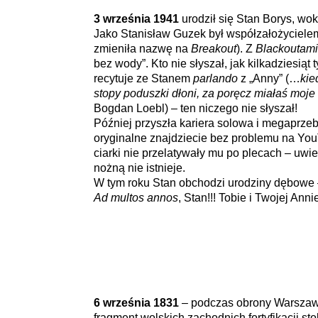
3 września 1941
urodził się Stan Borys, woka
Jako Stanisław Guzek był współzałożyciele
zmieniła nazwę na
Breakout
). Z
Blackoutami
bez wody”. Kto nie słyszał, jak kilkadziesią
recytuje ze Stanem
parlando
z „Anny” (…
kie
stopy poduszki dłoni, za poręcz miałaś moje
Bogdan Loebl) – ten niczego nie słyszał!
Później przyszła kariera solowa i megaprzebo
oryginalne znajdziecie bez problemu na YouT
ciarki nie przelatywały mu po plecach – uwier
nożną nie istnieje.
W tym roku Stan obchodzi urodziny dębowe 
Ad multos annos
, Stan!!!
Tobie i Twojej Anni
6 września 1831
– podczas obrony Warszawy
fragment wolskich zachodnich fortyfikacji st