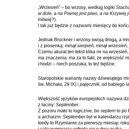
„Wrzesień” – bo wrzosy, według logiki Stac
w dole, a na Piwnej jest piwo, a na Krzywej j
mówię?).
I tak już będzie z nazwami miesięcy do końc
Jednak Brückner i wrzosy swoją drogą, a mni
i z piosenką:
minął sierpień, minął wrzesień,
Czemu akurat ten tekst klika mi na wrzesień, 
ma znaczenia: ma za to fakt, że większość moj
chodzi – niech poszuka, to też będzie.
Staropolskie warianty nazwy dziewiątego mi
św. Michała, 29 IX) i
pajęcznik
, od babiego la
Większość języków europejskich nazywa dz
z łaciny:
September
.
Z pozoru mało to logicznie, bo
septem
to po 
a archaizm:
September
był w kalendarzu rzy
kiedy to Rzymianie za pierwszy miesiąc rok
i cała numeracja cofnęła się o dwa oczka.