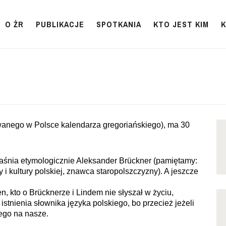
O ŻR
PUBLIKACJE
SPOTKANIA
KTO JEST KIM
wanego w Polsce kalendarza gregoriańskiego), ma 30
jaśnia etymologicznie Aleksander Brückner (pamiętamy:
ury i kultury polskiej, znawca staropolszczyzny). A jeszcze
n, kto o Brücknerze i Lindem nie słyszał w życiu,
istnienia słownika języka polskiego, bo przecież jeżeli
zego na nasze.