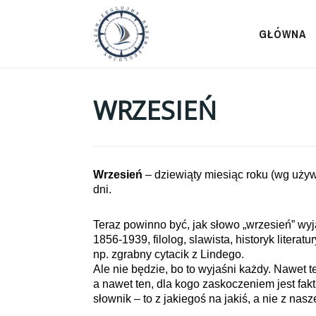
Przeskocz
do
GŁÓWNA
treści
WRZESIEŃ
Wrzesień
– dziewiąty miesiąc roku (wg uży
dni.
Teraz powinno być, jak słowo „wrzesień” wy
1856-1939, filolog, slawista, historyk literat
np. zgrabny cytacik z Lindego.
Ale nie będzie, bo to wyjaśni każdy. Nawet te
a nawet ten, dla kogo zaskoczeniem jest fakt 
słownik – to z jakiegoś na jakiś, a nie z nas