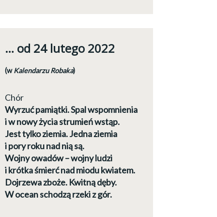
… od 24 lutego 2022
(w
Kalendarzu Robaka
)
Chór
Wyrzuć pamiątki. Spal wspomnienia
i w nowy życia strumień wstąp.
Jest tylko ziemia. Jedna ziemia
i pory roku nad nią są.
Wojny owadów – wojny ludzi
i krótka śmierć nad miodu kwiatem.
Dojrzewa zboże. Kwitną dęby.
W ocean schodzą rzeki z gór.