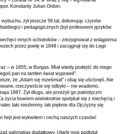
 ppor. Konstanty Julian Ordon.
wybuchu, żył jeszcze 56 lat, dokonując czynów
ribaldiego) i pedagogicznych (był profesorem języków
 niechęci innych ochotników – zrezygnował z wstąpienia
zech przez poetę w 1848 i zaciągnął się do Legii
az – w 1855, w Burgas. Miał wtedy podejść do niego
regoś pan na tamten świat wyprawił”.
ze, że „Adam się roześmiał” i obaj się uścisnęli. Ale
onowane, rzeczywiście się odbyło – nie wiadomo.
ja 1887. Żył długo, ale przeżyli go patriotyczni
 Za życia bowiem wielokrotnie spotykał się z niechęcią i
ater, taki niezłomny, tak pięknie dla Ojczyzny się
ski hejt jest wykwitem i cechą naszych czasów!
zaś galimatias dodatkowy. Utwór nosi podtytuł