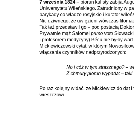
7 września 1824
– piorun kulisty zabija Au
Uniwersytetu Wileńskiego. Zatrudniony w pań
barykady co władze rosyjskie i kurator wile
Nic dziwnego, że uwięzieni wówczas filomaci 
Tak też przedstawił go – pod postacią Dokto
Prywatnie mąż Salomei
primo voto
Słowackiej
i profesorem medycyny) Bécu nie byłby wart 
Mickiewiczowski cytat, w którym Nowosilco
włączania czynników nadprzyrodzonych:
No i cóż w tym strasznego? – w
Z chmury piorun wypada: – taki 
Po raz kolejny widać, że Mickiewicz do dat 
wieszczowi…